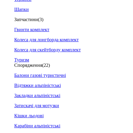
Шапки
Запчастини
(3)
Гвинти комплект
Колеса для лонгборда комплект
Колеса для скейтборду комплект
Туризм
Спорядження
(22)
Балони газові туристичні
Відтяжки альпіністські
Закладки альпіністські
Затискачі для мотузки
Кішки льодові
Карабіни альпіністські