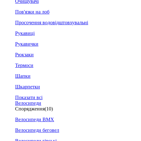
Очищувачі
Пов'язки на лоб
Просочення водовідштовхувальні
Рукавиці
Рукавички
Рюкзаки
Термоси
Шапки
Шкарпетки
Показати всі
Велосипеди
Спорядження
(10)
Велосипеди BMX
Велосипеди беговел
Велосипеди гірські