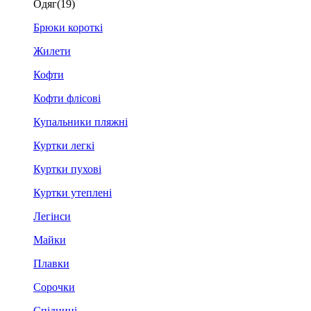
Одяг
(19)
Брюки короткі
Жилети
Кофти
Кофти флісові
Купальники пляжні
Куртки легкі
Куртки пухові
Куртки утеплені
Легінси
Майки
Плавки
Сорочки
Спідниці