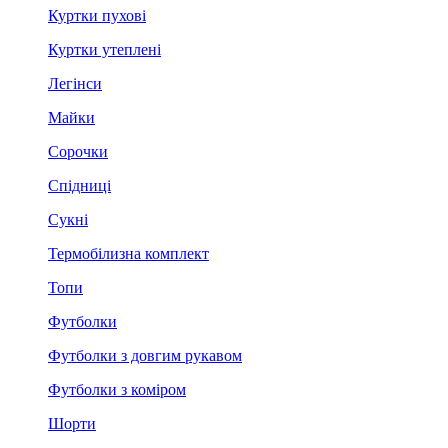
Куртки пухові
Куртки утеплені
Легінси
Майки
Сорочки
Спідниці
Сукні
Термобілизна комплект
Топи
Футболки
Футболки з довгим рукавом
Футболки з коміром
Шорти