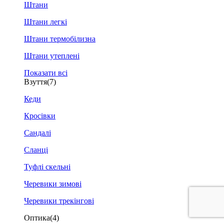
Штани
Штани легкі
Штани термобілизна
Штани утеплені
Показати всі
Взуття
(7)
Кеди
Кросівки
Сандалі
Сланці
Туфлі скельні
Черевики зимові
Черевики трекінгові
Оптика
(4)