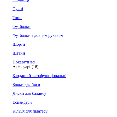
Сукні
Топи
Футболки
Футболки з довгим рукавом
Шорти
Штани
Показати всі
Аксесуари
(18)
Бандани багатофункціональні
Блоки для йоги
Диски для балансу
Еспандери
Кільця для пілатесу