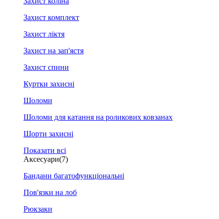
Захист коліна
Захист комплект
Захист ліктя
Захист на зап'ястя
Захист спини
Куртки захисні
Шоломи
Шоломи для катання на роликових ковзанах
Шорти захисні
Показати всі
Аксесуари
(7)
Бандани багатофункціональні
Пов'язки на лоб
Рюкзаки