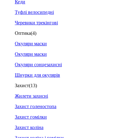
Кеди
Туфлі велосипедні
Черевики трекінгові
Оптика
(4)
Окуляри маски
Окуляри маски
Окуляри сонцезахисні
Шнурки для окулярів
Захист
(13)
Жилети захисні
Захист голеностопа
Захист гомілки
Захист коліна
Захист коліна і гомілки