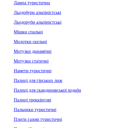
Лампа туристична
Льодобури альпіністські
Льодоруби альпіністські
Мішки спальні
Молотки скельні
Мотузки динамічні
Мотузки статичні
Намети туристичні
Палиці для гірських лиж
Палиці для скандинавської ходьби
Палиці треккінгові
Пальники туристичні
Плити газові туристичні