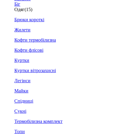
Біг
Одяг
(15)
Брюки короткі
Жилети
Кофти термобілизна
Кофти флісові
Куртки
Куртки вітрозахисні
Легінси
Майки
Спідниці
Сукні
Термобілизна комплект
Топи