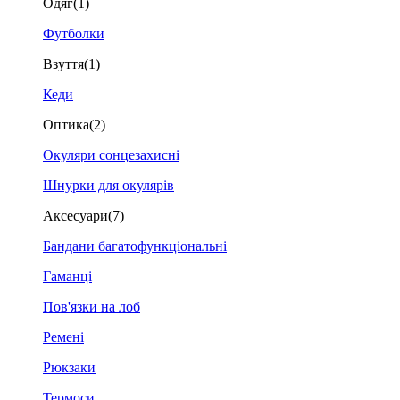
Одяг
(1)
Футболки
Взуття
(1)
Кеди
Оптика
(2)
Окуляри сонцезахисні
Шнурки для окулярів
Аксесуари
(7)
Бандани багатофункціональні
Гаманці
Пов'язки на лоб
Ремені
Рюкзаки
Термоси