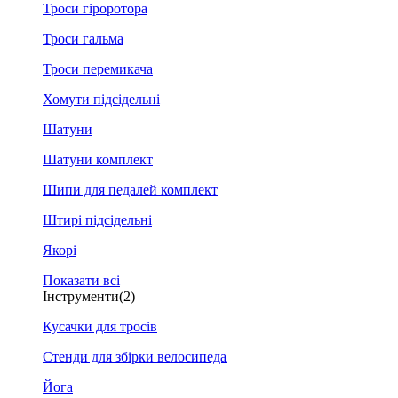
Троси гіроротора
Троси гальма
Троси перемикача
Хомути підсідельні
Шатуни
Шатуни комплект
Шипи для педалей комплект
Штирі підсідельні
Якорі
Показати всі
Інструменти
(2)
Кусачки для тросів
Стенди для збірки велосипеда
Йога