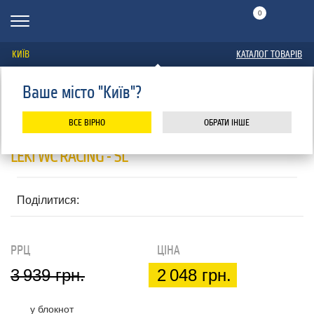
0
КИЇВ
КАТАЛОГ ТОВАРІВ
Ваше місто "Київ"?
Головна
Каталог
Лижі гірські
Спорядження
Палиці для гірських лиж
Leki
ПАЛИЦІ ДЛЯ ГІРСЬКИХ ЛИЖ
ВСЕ ВІРНО
ОБРАТИ ІНШЕ
LEKI WC RACING - SL
Поділитися:
РРЦ
ЦІНА
3 939 грн.
2 048 грн.
у блокнот