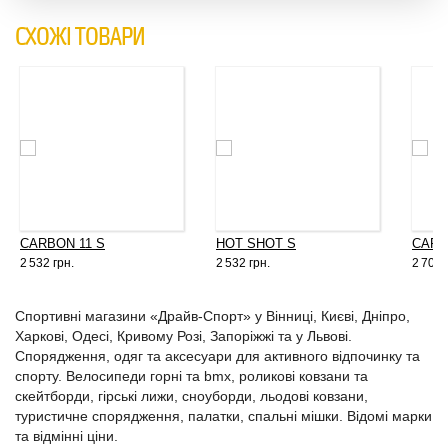
СХОЖІ ТОВАРИ
CARBON 11 S
HOT SHOT S
CARB
2 532 грн.
2 532 грн.
2 703 
Спортивні магазини «Драйв-Спорт» у Вінниці, Києві, Дніпро,
Харкові, Одесі, Кривому Розі, Запоріжжі та у Львові.
Спорядження, одяг та аксесуари для активного відпочинку та
спорту. Велосипеди горні та bmx, роликові ковзани та
скейтборди, гірські лижи, сноуборди, льодові ковзани,
туристичне спорядження, палатки, спальні мішки. Відомі марки
та відмінні ціни.