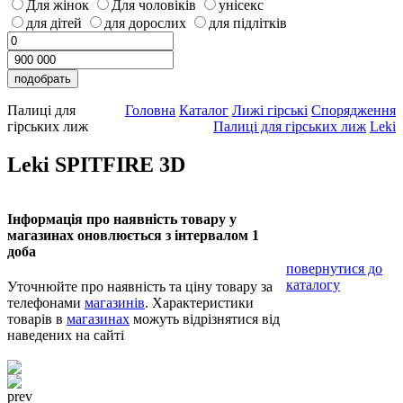
Для жінок
Для чоловіків
унісекс
для дітей
для дорослих
для підлітків
Палиці для
Головна
Каталог
Лижі гірські
Спорядження
гірських лиж
Палиці для гірських лиж
Leki
Leki SPITFIRE 3D
Інформація про наявність товару у
магазинах оновлюється з інтервалом 1
доба
повернутися до
каталогу
Уточнюйте про наявність та ціну товару за
телефонами
магазинів
. Характеристики
товарів в
магазинах
можуть відрізнятися від
наведених на сайті
prev