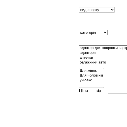
Ціна
від