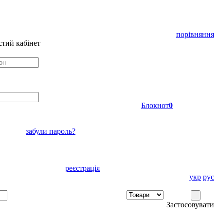
порівняння
тий кабінет
Блокнот
0
забули пароль?
реєстрація
укр
рус
Застосовувати