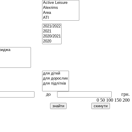
до
грн.
0
50
100
150
200