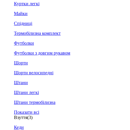
Куртки легкі
Майки
Спідниці
Термобілизна комплект
Футболки
Футболки з довгим рукавом
Шорти
Шорти велосипедні
Штани
Штани легкі
Штани термобілизна
Показати всі
Взуття
(3)
Кеди