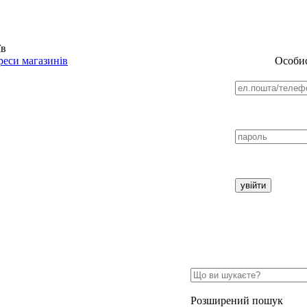
їв
еси магазинів
Особис
Розширений пошук