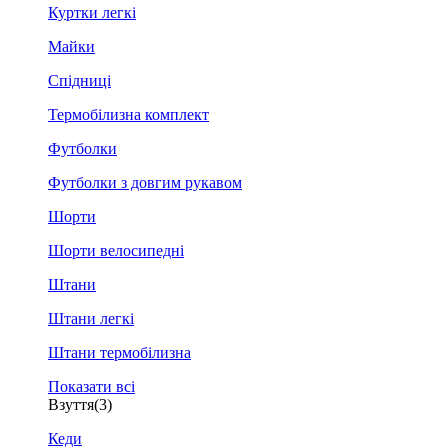
Куртки легкі
Майки
Спідниці
Термобілизна комплект
Футболки
Футболки з довгим рукавом
Шорти
Шорти велосипедні
Штани
Штани легкі
Штани термобілизна
Показати всі
Взуття
(3)
Кеди