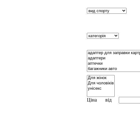
Ціна
від