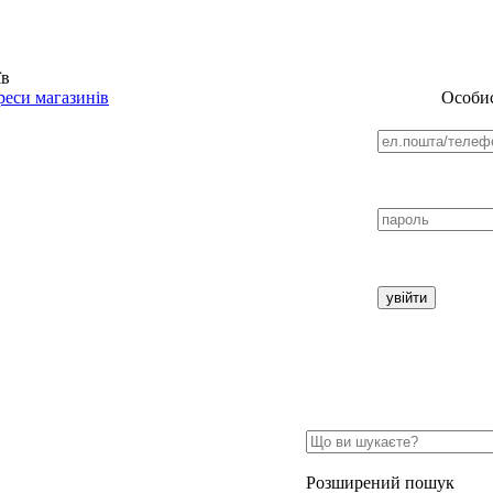
їв
еси магазинів
Особис
Розширений пошук