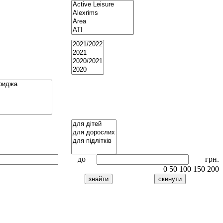
до
грн.
0
50
100
150
200