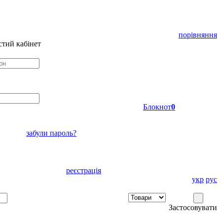
порівняння
тий кабінет
Блокнот
0
забули пароль?
реєстрація
укр
рус
Застосовувати