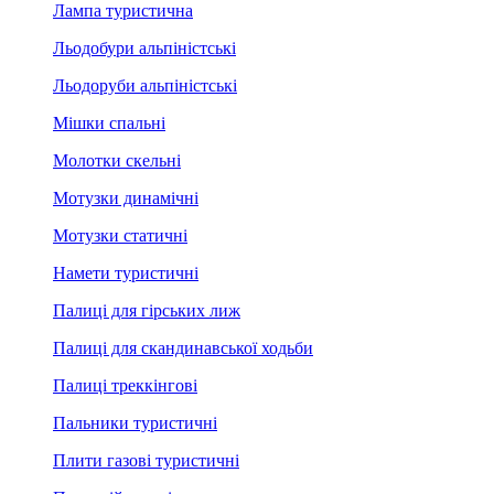
Лампа туристична
Льодобури альпіністські
Льодоруби альпіністські
Мішки спальні
Молотки скельні
Мотузки динамічні
Мотузки статичні
Намети туристичні
Палиці для гірських лиж
Палиці для скандинавської ходьби
Палиці треккінгові
Пальники туристичні
Плити газові туристичні