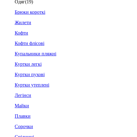
Одяг
(19)
Брюки короткі
Жилети
Кофти
Кофти флісові
Купальники пляжні
Куртки легкі
Куртки пухові
Куртки утеплені
Легінси
Майки
Плавки
Сорочки
Спідниці