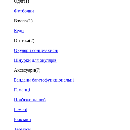
Одяг
(1)
Футболки
Взуття
(1)
Кеди
Оптика
(2)
Окуляри сонцезахисні
Шнурки для окулярів
Аксесуари
(7)
Бандани багатофункціональні
Гаманці
Пов'язки на лоб
Ремені
Рюкзаки
Термоси