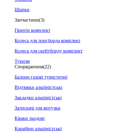
Шапки
Запчастини
(3)
Гвинти комплект
Колеса для лонгборда комплект
Колеса для скейтборду комплект
Туризм
Спорядження
(22)
Балони газові туристичні
Відтяжки альпіністські
Закладки альпіністські
Затискачі для мотузки
Кішки льодові
Карабіни альпіністські