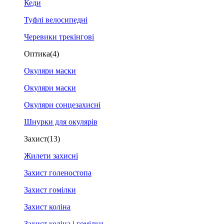
Кеди
Туфлі велосипедні
Черевики трекінгові
Оптика
(4)
Окуляри маски
Окуляри маски
Окуляри сонцезахисні
Шнурки для окулярів
Захист
(13)
Жилети захисні
Захист голеностопа
Захист гомілки
Захист коліна
Захист коліна і гомілки