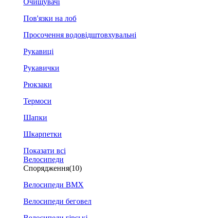
Очищувачі
Пов'язки на лоб
Просочення водовідштовхувальні
Рукавиці
Рукавички
Рюкзаки
Термоси
Шапки
Шкарпетки
Показати всі
Велосипеди
Спорядження
(10)
Велосипеди BMX
Велосипеди беговел
Велосипеди гірські