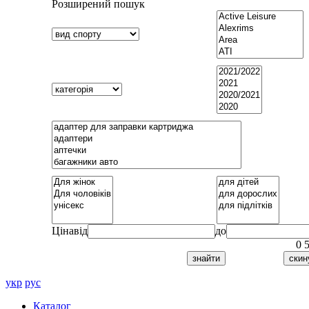
Розширений пошук
Ціна
від
до
0
укр
рус
Каталог