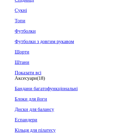
Сукні
Топи
Футболки
Футболки з довгим рукавом
Шорти
Штани
Показати всі
Аксесуари
(18)
Бандани багатофункціональні
Блоки для йоги
Диски для балансу
Еспандери
Кільця для пілатесу