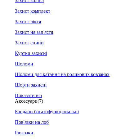
Захист коліна
Захист комплект
Захист ліктя
Захист на зап'ястя
Захист спини
Куртки захисні
Шоломи
Шоломи для катання на роликових ковзанах
Шорти захисні
Показати всі
Аксесуари
(7)
Бандани багатофункціональні
Пов'язки на лоб
Рюкзаки