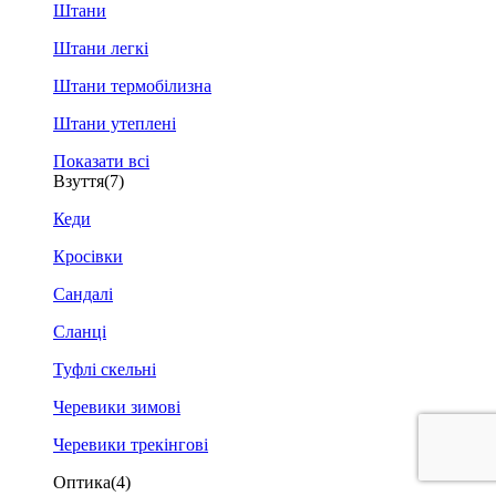
Штани
Штани легкі
Штани термобілизна
Штани утеплені
Показати всі
Взуття
(7)
Кеди
Кросівки
Сандалі
Сланці
Туфлі скельні
Черевики зимові
Черевики трекінгові
Оптика
(4)