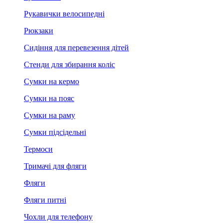
Рукавички велосипедні
Рюкзаки
Сидіння для перевезення дітей
Стенди для збирання коліс
Сумки на кермо
Сумки на пояс
Сумки на раму
Сумки підсідельні
Термоси
Тримачі для фляги
Фляги
Фляги питні
Чохли для телефону