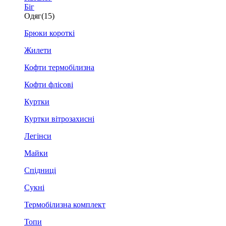
Біг
Одяг
(15)
Брюки короткі
Жилети
Кофти термобілизна
Кофти флісові
Куртки
Куртки вітрозахисні
Легінси
Майки
Спідниці
Сукні
Термобілизна комплект
Топи