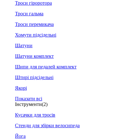
Троси гіроротора
Троси гальма
Троси перемикача
Хомути підсідельні
Шатуни
Шатуни комплект
Шипи для педалей комплект
Штирі підсідельні
Якорі
Показати всі
Інструменти
(2)
Кусачки для тросів
Стенди для збірки велосипеда
Йога