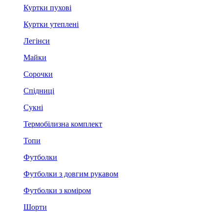
Куртки пухові
Куртки утеплені
Легінси
Майки
Сорочки
Спідниці
Сукні
Термобілизна комплект
Топи
Футболки
Футболки з довгим рукавом
Футболки з коміром
Шорти