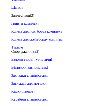
Шапки
Запчастини
(3)
Гвинти комплект
Колеса для лонгборда комплект
Колеса для скейтборду комплект
Туризм
Спорядження
(22)
Балони газові туристичні
Відтяжки альпіністські
Закладки альпіністські
Затискачі для мотузки
Кішки льодові
Карабіни альпіністські