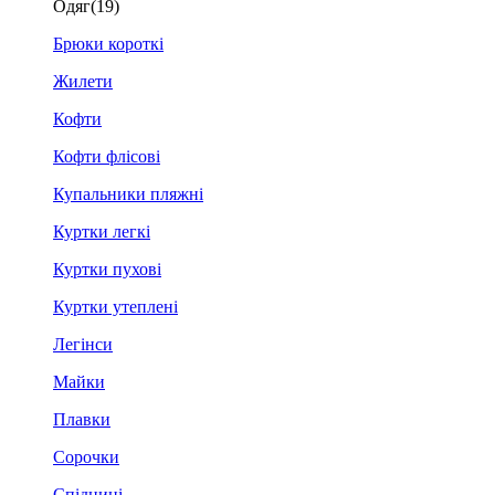
Одяг
(19)
Брюки короткі
Жилети
Кофти
Кофти флісові
Купальники пляжні
Куртки легкі
Куртки пухові
Куртки утеплені
Легінси
Майки
Плавки
Сорочки
Спідниці