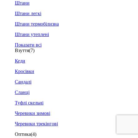
Штани
Штани легкі
Штани термобілизна
Штани утеплені
Показати всі
Взуття
(7)
Кеди
Кросівки
Сандалі
Сланці
Туфлі скельні
Черевики зимові
Черевики трекінгові
Оптика
(4)