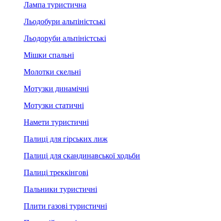
Лампа туристична
Льодобури альпіністські
Льодоруби альпіністські
Мішки спальні
Молотки скельні
Мотузки динамічні
Мотузки статичні
Намети туристичні
Палиці для гірських лиж
Палиці для скандинавської ходьби
Палиці треккінгові
Пальники туристичні
Плити газові туристичні