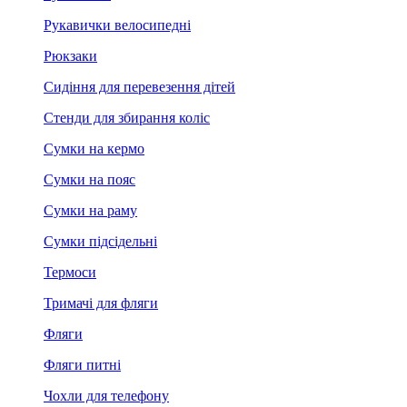
Рукавички велосипедні
Рюкзаки
Сидіння для перевезення дітей
Стенди для збирання коліс
Сумки на кермо
Сумки на пояс
Сумки на раму
Сумки підсідельні
Термоси
Тримачі для фляги
Фляги
Фляги питні
Чохли для телефону