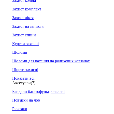
Захист коліна
Захист комплект
Захист ліктя
Захист на зап'ястя
Захист спини
Куртки захисні
Шоломи
Шоломи для катання на роликових ковзанах
Шорти захисні
Показати всі
Аксесуари
(7)
Бандани багатофункціональні
Пов'язки на лоб
Рюкзаки