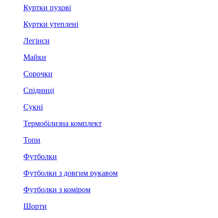
Куртки пухові
Куртки утеплені
Легінси
Майки
Сорочки
Спідниці
Сукні
Термобілизна комплект
Топи
Футболки
Футболки з довгим рукавом
Футболки з коміром
Шорти