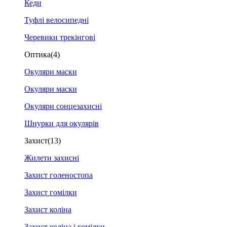
Кеди
Туфлі велосипедні
Черевики трекінгові
Оптика
(4)
Окуляри маски
Окуляри маски
Окуляри сонцезахисні
Шнурки для окулярів
Захист
(13)
Жилети захисні
Захист голеностопа
Захист гомілки
Захист коліна
Захист коліна і гомілки