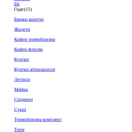
Біг
Одяг
(15)
Брюки короткі
Жилети
Кофти термобілизна
Кофти флісові
Куртки
Куртки вітрозахисні
Легінси
Майки
Спідниці
Сукні
Термобілизна комплект
Топи