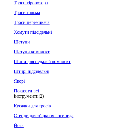
Троси гіроротора
Троси гальма
Троси перемикача
Хомути підсідельні
Шатуни
Шатуни комплект
Шипи для педалей комплект
Штирі підсідельні
Якорі
Показати всі
Інструменти
(2)
Кусачки для тросів
Стенди для збірки велосипеда
Йога