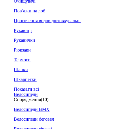
Очищувачі
Пов'язки на лоб
Просочення водовідштовхувальні
Рукавиці
Рукавички
Рюкзаки
Термоси
Шапки
Шкарпетки
Показати всі
Велосипеди
Спорядження
(10)
Велосипеди BMX
Велосипеди беговел
Велосипеди гірські