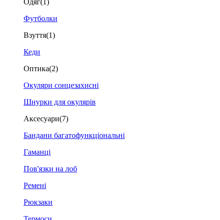
Одяг
(1)
Футболки
Взуття
(1)
Кеди
Оптика
(2)
Окуляри сонцезахисні
Шнурки для окулярів
Аксесуари
(7)
Бандани багатофункціональні
Гаманці
Пов'язки на лоб
Ремені
Рюкзаки
Термоси