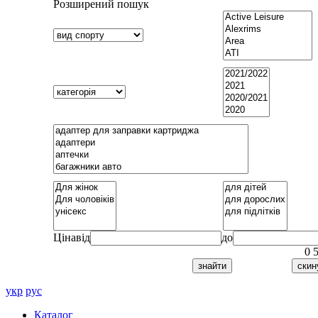
Розширений пошук
Ціна
від
до
0
укр
рус
Каталог