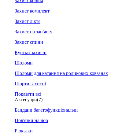
Захист коліна
Захист комплект
Захист ліктя
Захист на зап'ястя
Захист спини
Куртки захисні
Шоломи
Шоломи для катання на роликових ковзанах
Шорти захисні
Показати всі
Аксесуари
(7)
Бандани багатофункціональні
Пов'язки на лоб
Рюкзаки