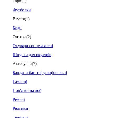
Одяг
(1)
Футболки
Взуття
(1)
Кеди
Оптика
(2)
Окуляри сонцезахисні
Шнурки для окулярів
Аксесуари
(7)
Бандани багатофункціональні
Гаманці
Пов'язки на лоб
Ремені
Рюкзаки
Термоси