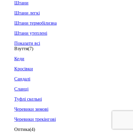
Штани
Штани легкі
Штани термобілизна
Штани утеплені
Показати всі
Взуття
(7)
Кеди
Кросівки
Сандалі
Сланці
Туфлі скельні
Черевики зимові
Черевики трекінгові
Оптика
(4)