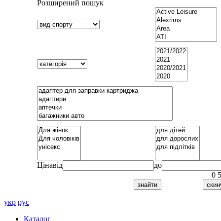
Розширений пошук
Ціна
від
до
0
укр
рус
Каталог