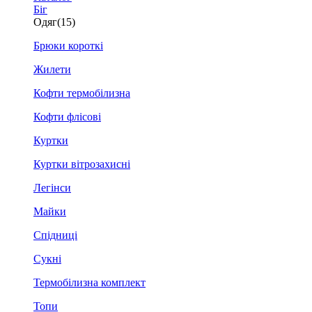
Біг
Одяг
(15)
Брюки короткі
Жилети
Кофти термобілизна
Кофти флісові
Куртки
Куртки вітрозахисні
Легінси
Майки
Спідниці
Сукні
Термобілизна комплект
Топи