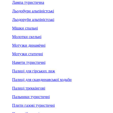
Лампа туристична
Льодобури альпіністські
Льодоруби альпіністські
Мішки спальні
Молотки скельні
Мотузки динамічні
Мотузки статичні
Намети туристичні
Палиці для гірських лиж
Палиці для скандинавської ходьби
Палиці треккінгові
Пальники туристичні
Плити газові туристичні