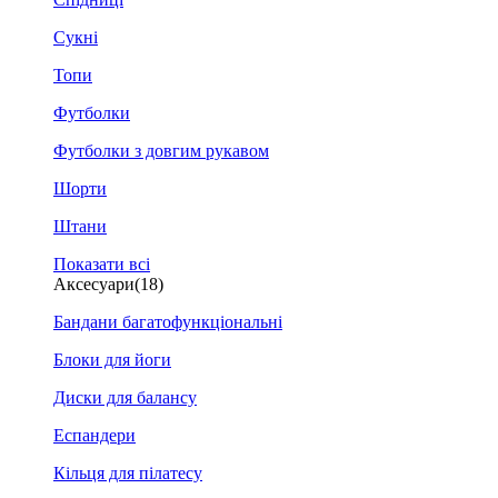
Сукні
Топи
Футболки
Футболки з довгим рукавом
Шорти
Штани
Показати всі
Аксесуари
(18)
Бандани багатофункціональні
Блоки для йоги
Диски для балансу
Еспандери
Кільця для пілатесу