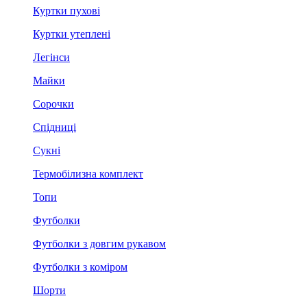
Куртки пухові
Куртки утеплені
Легінси
Майки
Сорочки
Спідниці
Сукні
Термобілизна комплект
Топи
Футболки
Футболки з довгим рукавом
Футболки з коміром
Шорти