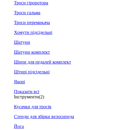
Троси гіроротора
Троси гальма
Троси перемикача
Хомути підсідельні
Шатуни
Шатуни комплект
Шипи для педалей комплект
Штирі підсідельні
Якорі
Показати всі
Інструменти
(2)
Кусачки для тросів
Стенди для збірки велосипеда
Йога