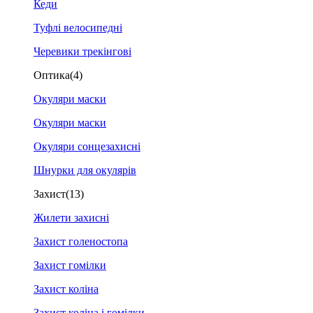
Кеди
Туфлі велосипедні
Черевики трекінгові
Оптика
(4)
Окуляри маски
Окуляри маски
Окуляри сонцезахисні
Шнурки для окулярів
Захист
(13)
Жилети захисні
Захист голеностопа
Захист гомілки
Захист коліна
Захист коліна і гомілки