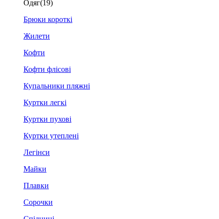
Одяг
(19)
Брюки короткі
Жилети
Кофти
Кофти флісові
Купальники пляжні
Куртки легкі
Куртки пухові
Куртки утеплені
Легінси
Майки
Плавки
Сорочки
Спідниці