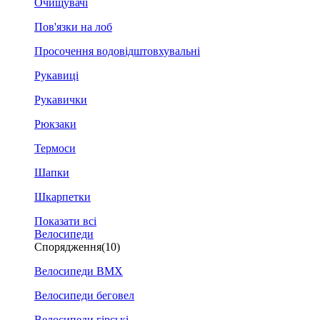
Очищувачі
Пов'язки на лоб
Просочення водовідштовхувальні
Рукавиці
Рукавички
Рюкзаки
Термоси
Шапки
Шкарпетки
Показати всі
Велосипеди
Спорядження
(10)
Велосипеди BMX
Велосипеди беговел
Велосипеди гірські