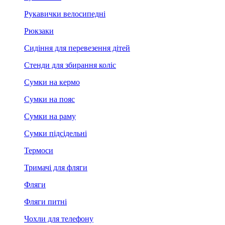
Рукавички велосипедні
Рюкзаки
Сидіння для перевезення дітей
Стенди для збирання коліс
Сумки на кермо
Сумки на пояс
Сумки на раму
Сумки підсідельні
Термоси
Тримачі для фляги
Фляги
Фляги питні
Чохли для телефону