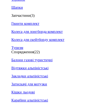
Шапки
Запчастини
(3)
Гвинти комплект
Колеса для лонгборда комплект
Колеса для скейтборду комплект
Туризм
Спорядження
(22)
Балони газові туристичні
Відтяжки альпіністські
Закладки альпіністські
Затискачі для мотузки
Кішки льодові
Карабіни альпіністські