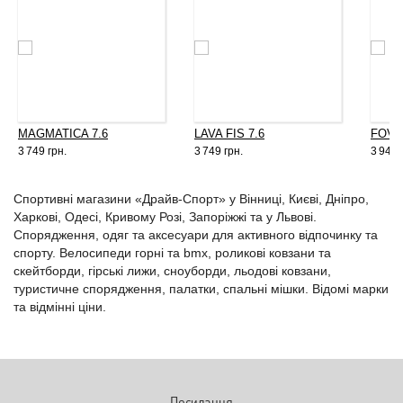
MAGMATICA 7.6
LAVA FIS 7.6
FOVE
3 749 грн.
3 749 грн.
3 947 
Спортивні магазини «Драйв-Спорт» у Вінниці, Києві, Дніпро,
Харкові, Одесі, Кривому Розі, Запоріжжі та у Львові.
Спорядження, одяг та аксесуари для активного відпочинку та
спорту. Велосипеди горні та bmx, роликові ковзани та
скейтборди, гірські лижи, сноуборди, льодові ковзани,
туристичне спорядження, палатки, спальні мішки. Відомі марки
та відмінні ціни.