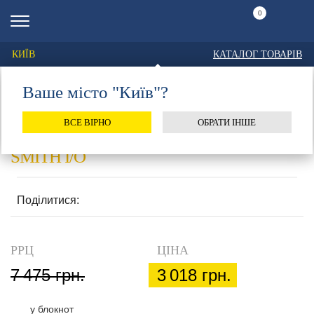
0
КИЇВ
КАТАЛОГ ТОВАРІВ
Ваше місто "Київ"?
Головна
Каталог
Лижі гірські
Оптика
Окуляри маски
Smith
ОКУЛЯРИ МАСКИ
ВСЕ ВІРНО
ОБРАТИ ІНШЕ
SMITH I/O
Поділитися:
РРЦ
ЦІНА
7 475 грн.
3 018 грн.
у блокнот