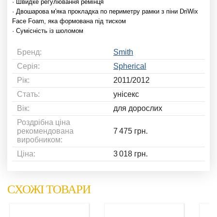
· Швидке регулювання ремінця
· Двошарова м'яка прокладка по периметру рамки з піни DriWix
Face Foam, яка формована під тиском
· Сумісність із шоломом
Бренд:
Smith
Серія:
Spherical
Рік:
2011/2012
Стать:
унісекс
Вік:
для дорослих
Роздрібна ціна
рекомендована
7 475 грн.
виробником:
Ціна:
3 018 грн.
СХОЖІ ТОВАРИ