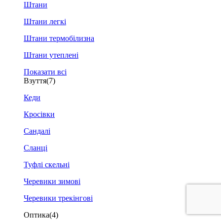
Штани
Штани легкі
Штани термобілизна
Штани утеплені
Показати всі
Взуття
(7)
Кеди
Кросівки
Сандалі
Сланці
Туфлі скельні
Черевики зимові
Черевики трекінгові
Оптика
(4)