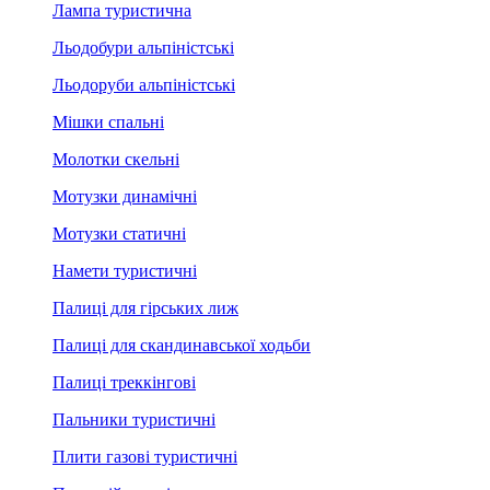
Лампа туристична
Льодобури альпіністські
Льодоруби альпіністські
Мішки спальні
Молотки скельні
Мотузки динамічні
Мотузки статичні
Намети туристичні
Палиці для гірських лиж
Палиці для скандинавської ходьби
Палиці треккінгові
Пальники туристичні
Плити газові туристичні