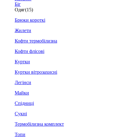
Біг
Одяг
(15)
Брюки короткі
Жилети
Кофти термобілизна
Кофти флісові
Куртки
Куртки вітрозахисні
Легінси
Майки
Спідниці
Сукні
Термобілизна комплект
Топи