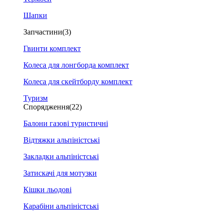
Шапки
Запчастини
(3)
Гвинти комплект
Колеса для лонгборда комплект
Колеса для скейтборду комплект
Туризм
Спорядження
(22)
Балони газові туристичні
Відтяжки альпіністські
Закладки альпіністські
Затискачі для мотузки
Кішки льодові
Карабіни альпіністські