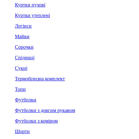
Куртки пухові
Куртки утеплені
Легінси
Майки
Сорочки
Спідниці
Сукні
Термобілизна комплект
Топи
Футболки
Футболки з довгим рукавом
Футболки з коміром
Шорти