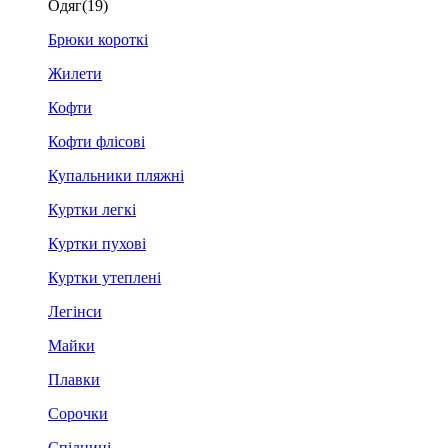
Одяг
(19)
Брюки короткі
Жилети
Кофти
Кофти флісові
Купальники пляжні
Куртки легкі
Куртки пухові
Куртки утеплені
Легінси
Майки
Плавки
Сорочки
Спідниці