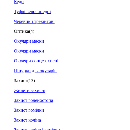
Кеди
Туфлі велосипедні
Черевики трекінгові
Оптика
(4)
Окуляри маски
Окуляри маски
Окуляри сонцезахисні
Шнурки для окулярів
Захист
(13)
Жилети захисні
Захист голеностопа
Захист гомілки
Захист коліна
Захист коліна і гомілки