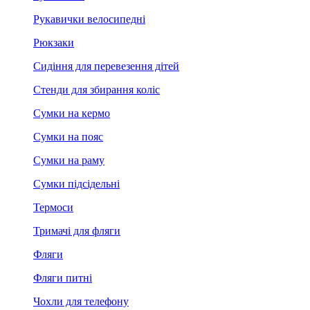
Рукавички велосипедні
Рюкзаки
Сидіння для перевезення дітей
Стенди для збирання коліс
Сумки на кермо
Сумки на пояс
Сумки на раму
Сумки підсідельні
Термоси
Тримачі для фляги
Фляги
Фляги питні
Чохли для телефону