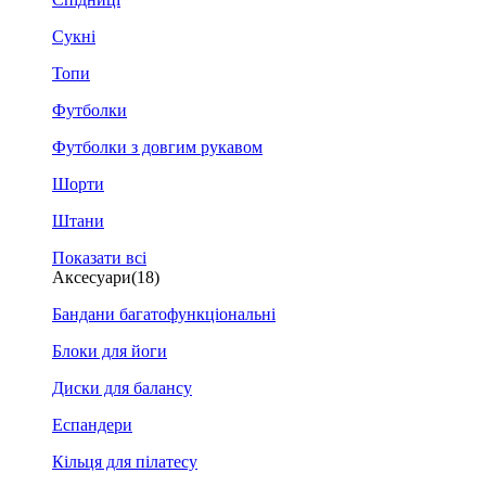
Сукні
Топи
Футболки
Футболки з довгим рукавом
Шорти
Штани
Показати всі
Аксесуари
(18)
Бандани багатофункціональні
Блоки для йоги
Диски для балансу
Еспандери
Кільця для пілатесу