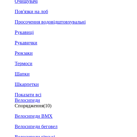
Очищувачі
Пов'язки на лоб
Просочення водовідштовхувальні
Рукавиці
Рукавички
Рюкзаки
Термоси
Шапки
Шкарпетки
Показати всі
Велосипеди
Спорядження
(10)
Велосипеди BMX
Велосипеди беговел
Велосипеди гірські