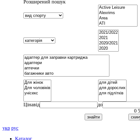
Розширений пошук
Ціна
від
до
0
укр
рус
Каталог