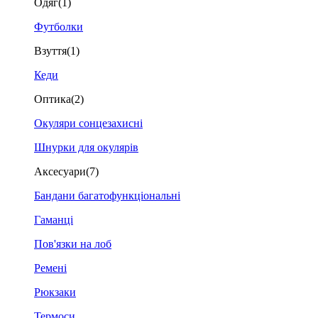
Одяг
(1)
Футболки
Взуття
(1)
Кеди
Оптика
(2)
Окуляри сонцезахисні
Шнурки для окулярів
Аксесуари
(7)
Бандани багатофункціональні
Гаманці
Пов'язки на лоб
Ремені
Рюкзаки
Термоси