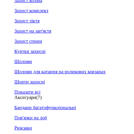
Захист коліна
Захист комплект
Захист ліктя
Захист на зап'ястя
Захист спини
Куртки захисні
Шоломи
Шоломи для катання на роликових ковзанах
Шорти захисні
Показати всі
Аксесуари
(7)
Бандани багатофункціональні
Пов'язки на лоб
Рюкзаки