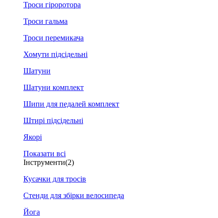
Троси гіроротора
Троси гальма
Троси перемикача
Хомути підсідельні
Шатуни
Шатуни комплект
Шипи для педалей комплект
Штирі підсідельні
Якорі
Показати всі
Інструменти
(2)
Кусачки для тросів
Стенди для збірки велосипеда
Йога