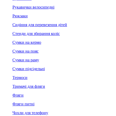
Рукавички велосипедні
Рюкзаки
Сидіння для перевезення дітей
Стенди для збирання коліс
Сумки на кермо
Сумки на пояс
Сумки на раму
Сумки підсідельні
Термоси
Тримачі для фляги
Фляги
Фляги питні
Чохли для телефону