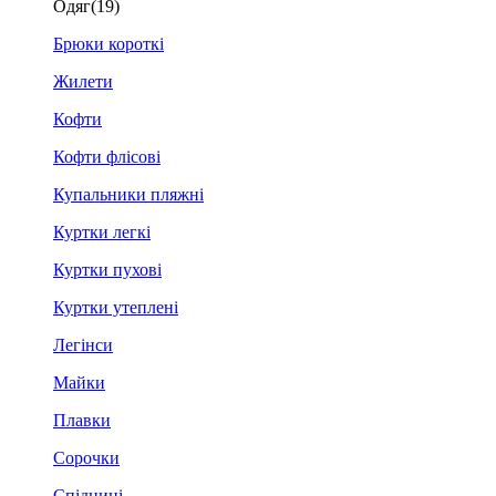
Одяг
(19)
Брюки короткі
Жилети
Кофти
Кофти флісові
Купальники пляжні
Куртки легкі
Куртки пухові
Куртки утеплені
Легінси
Майки
Плавки
Сорочки
Спідниці