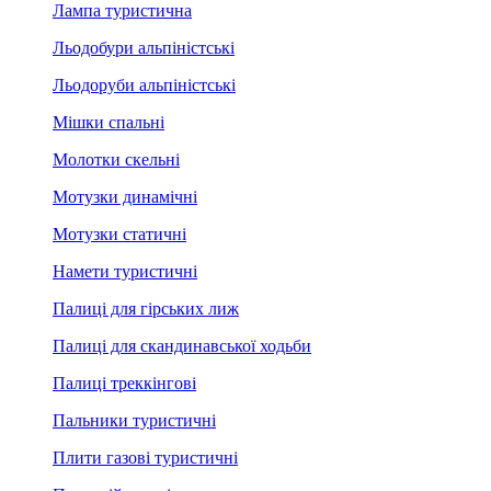
Лампа туристична
Льодобури альпіністські
Льодоруби альпіністські
Мішки спальні
Молотки скельні
Мотузки динамічні
Мотузки статичні
Намети туристичні
Палиці для гірських лиж
Палиці для скандинавської ходьби
Палиці треккінгові
Пальники туристичні
Плити газові туристичні