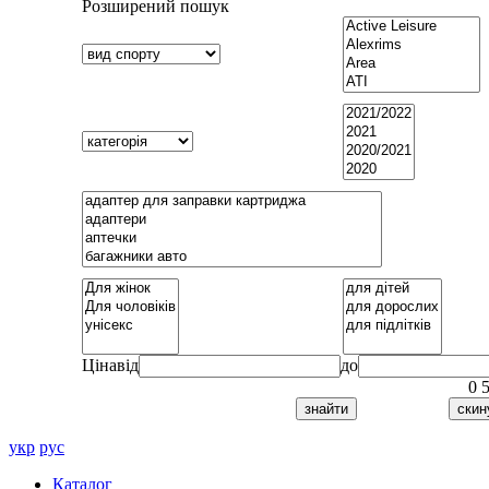
Розширений пошук
Ціна
від
до
0
укр
рус
Каталог