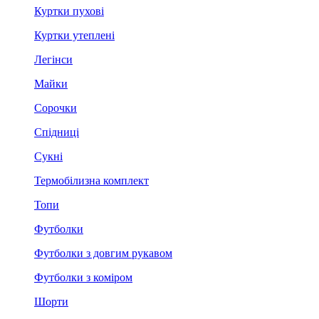
Куртки пухові
Куртки утеплені
Легінси
Майки
Сорочки
Спідниці
Сукні
Термобілизна комплект
Топи
Футболки
Футболки з довгим рукавом
Футболки з коміром
Шорти