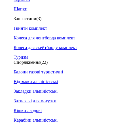
Шапки
Запчастини
(3)
Гвинти комплект
Колеса для лонгборда комплект
Колеса для скейтборду комплект
Туризм
Спорядження
(22)
Балони газові туристичні
Відтяжки альпіністські
Закладки альпіністські
Затискачі для мотузки
Кішки льодові
Карабіни альпіністські