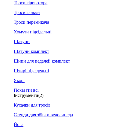
Троси гіроротора
Троси гальма
Троси перемикача
Хомути підсідельні
Шатуни
Шатуни комплект
Шипи для педалей комплект
Штирі підсідельні
Якорі
Показати всі
Інструменти
(2)
Кусачки для тросів
Стенди для збірки велосипеда
Йога