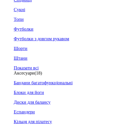
Сукні
Топи
Футболки
Футболки з довгим рукавом
Шорти
Штани
Показати всі
Аксесуари
(18)
Бандани багатофункціональні
Блоки для йоги
Диски для балансу
Еспандери
Кільця для пілатесу