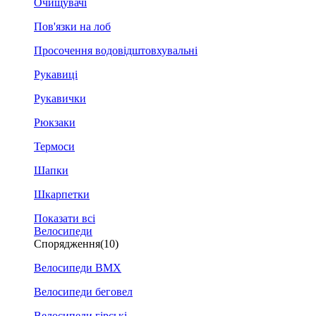
Очищувачі
Пов'язки на лоб
Просочення водовідштовхувальні
Рукавиці
Рукавички
Рюкзаки
Термоси
Шапки
Шкарпетки
Показати всі
Велосипеди
Спорядження
(10)
Велосипеди BMX
Велосипеди беговел
Велосипеди гірські