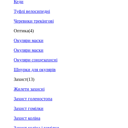
Кеди
Туфлі велосипедні
Черевики трекінгові
Оптика
(4)
Окуляри маски
Окуляри маски
Окуляри сонцезахисні
Шнурки для окулярів
Захист
(13)
Жилети захисні
Захист голеностопа
Захист гомілки
Захист коліна
Захист коліна і гомілки