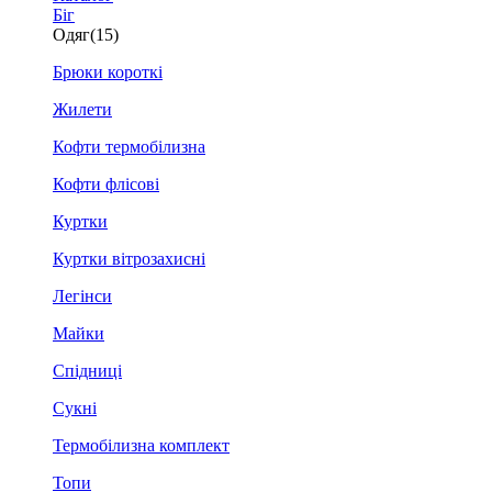
Біг
Одяг
(15)
Брюки короткі
Жилети
Кофти термобілизна
Кофти флісові
Куртки
Куртки вітрозахисні
Легінси
Майки
Спідниці
Сукні
Термобілизна комплект
Топи