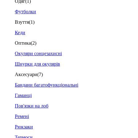
Одяг
(1)
Футболки
Взуття
(1)
Кеди
Оптика
(2)
Окуляри сонцезахисні
Шнурки для окулярів
Аксесуари
(7)
Бандани багатофункціональні
Гаманці
Пов'язки на лоб
Ремені
Рюкзаки
Термоси