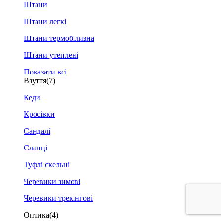
Штани
Штани легкі
Штани термобілизна
Штани утеплені
Показати всі
Взуття
(7)
Кеди
Кросівки
Сандалі
Сланці
Туфлі скельні
Черевики зимові
Черевики трекінгові
Оптика
(4)