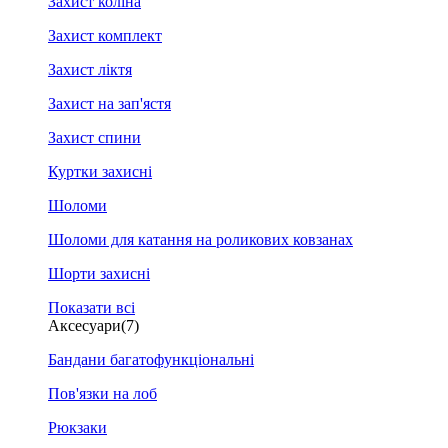
Захист коліна
Захист комплект
Захист ліктя
Захист на зап'ястя
Захист спини
Куртки захисні
Шоломи
Шоломи для катання на роликових ковзанах
Шорти захисні
Показати всі
Аксесуари
(7)
Бандани багатофункціональні
Пов'язки на лоб
Рюкзаки