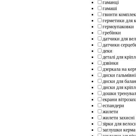
гаманці
гамаші
гвинти комплек
герметики для к
гермоупаковки
гребінки
датчики для ве
датчики серцеб
деки
деталі для кріп
дзвінки
дзеркала на кер
диски гальмівні
диски для бала
диски для кріпл
дошки тренуваль
екрани вітрозах
еспандери
жилети
жилети захисні
зірки для велос
заглушки керма
закладки альпін