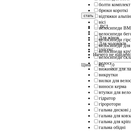
болти комплект
брюки короткі
стать
відтяжки альпін
вісі
ВСІ
велосипеди B
велосипеди бег
Для жінок
велосипеди гірс
Для чоловіків
велосипеди для
унісекс
велосипеди кру
Ничего не найден
велосипеди скл
велосипеди шос
Ціна
від
вижимки для л
викрутки
вилки для вело
виноси керма
втулки для вел
гідратор
гіроротори
гальма дискові 
гальма для ковз
гальма для кріп
гальма обідні