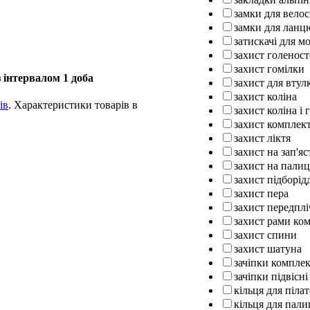
замки для вело
замки для ланц
затискачі для м
захист голенос
захист гомілки
 інтервалом 1 доба
захист для втул
захист коліна
ів
. Характеристики товарів в
захист коліна і 
захист комплек
захист ліктя
захист на зап'яс
захист на палиц
захист підборід
захист пера
захист передплі
захист рами ко
захист спини
захист шатуна
зачіпки компле
зачіпки підвісні
кільця для піла
кільця для пали