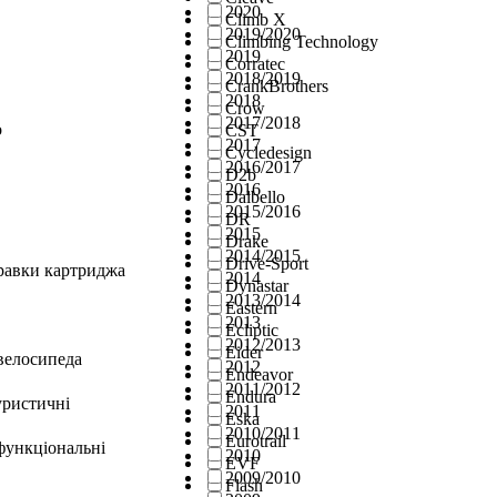
2020
Climb X
2019/2020
Climbing Technology
2019
Corratec
2018/2019
CrankBrothers
2018
Crow
2017/2018
о
CST
2017
Cycledesign
2016/2017
D2b
2016
Dalbello
2015/2016
DR
2015
Drake
2014/2015
Drive-Sport
правки картриджа
2014
Dynastar
2013/2014
Eastern
2013
Ecliptic
2012/2013
Eider
велосипеда
2012
Endeavor
2011/2012
Endura
уристичні
2011
Eska
2010/2011
Eurotrail
функціональні
2010
EVF
2009/2010
Flash