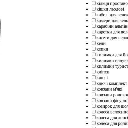
кільця проставо
кішки льодові
кабелі для вел
камери для вел
карабіни альпін
каретки для ве
касети для вело
кеди
кепки
килимки для йо
килимки надув
килимки турист
кліпси
ключі
ключі комплект
ковзани м'які
ковзани ролико
ковзани фігурні
козирок для шо
колеса велосипе
колеса для лон
колеса для роли