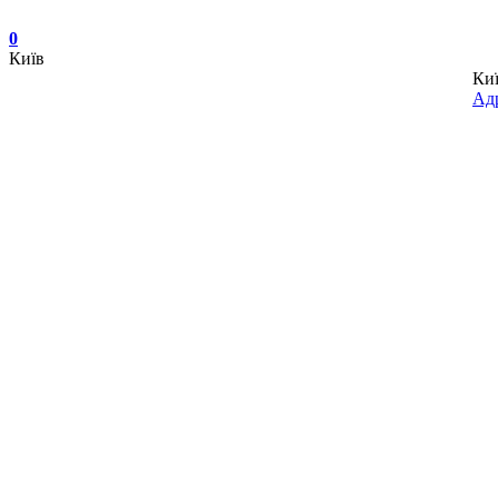
0
Київ
Ки
Адр