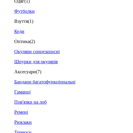
Одяг
(1)
Футболки
Взуття
(1)
Кеди
Оптика
(2)
Окуляри сонцезахисні
Шнурки для окулярів
Аксесуари
(7)
Бандани багатофункціональні
Гаманці
Пов'язки на лоб
Ремені
Рюкзаки
Термоси