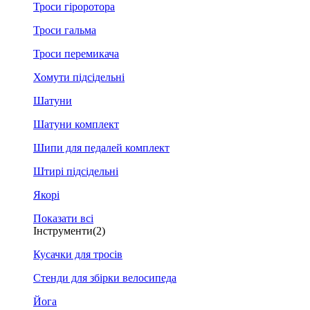
Троси гіроротора
Троси гальма
Троси перемикача
Хомути підсідельні
Шатуни
Шатуни комплект
Шипи для педалей комплект
Штирі підсідельні
Якорі
Показати всі
Інструменти
(2)
Кусачки для тросів
Стенди для збірки велосипеда
Йога