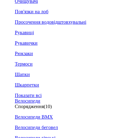
Очищувачі
Пов'язки на лоб
Просочення водовідштовхувальні
Рукавиці
Рукавички
Рюкзаки
Термоси
Шапки
Шкарпетки
Показати всі
Велосипеди
Спорядження
(10)
Велосипеди BMX
Велосипеди беговел
Велосипеди гірські