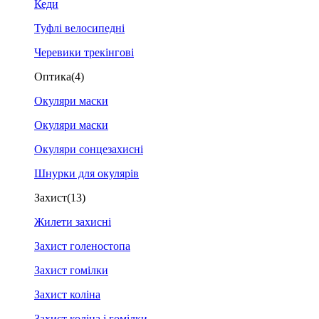
Кеди
Туфлі велосипедні
Черевики трекінгові
Оптика
(4)
Окуляри маски
Окуляри маски
Окуляри сонцезахисні
Шнурки для окулярів
Захист
(13)
Жилети захисні
Захист голеностопа
Захист гомілки
Захист коліна
Захист коліна і гомілки