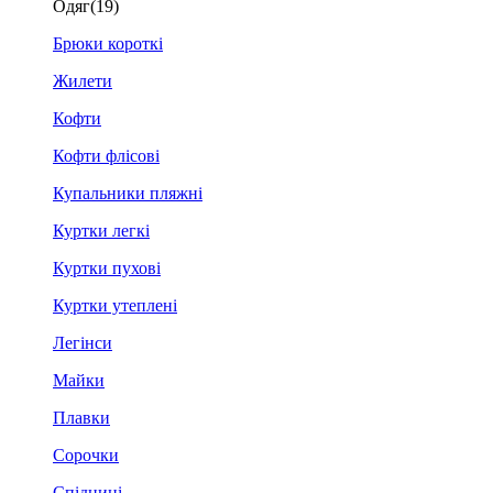
Одяг
(19)
Брюки короткі
Жилети
Кофти
Кофти флісові
Купальники пляжні
Куртки легкі
Куртки пухові
Куртки утеплені
Легінси
Майки
Плавки
Сорочки
Спідниці