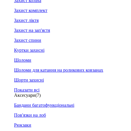
Захист коліна
Захист комплект
Захист ліктя
Захист на зап'ястя
Захист спини
Куртки захисні
Шоломи
Шоломи для катання на роликових ковзанах
Шорти захисні
Показати всі
Аксесуари
(7)
Бандани багатофункціональні
Пов'язки на лоб
Рюкзаки