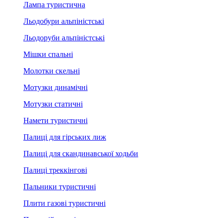
Лампа туристична
Льодобури альпіністські
Льодоруби альпіністські
Мішки спальні
Молотки скельні
Мотузки динамічні
Мотузки статичні
Намети туристичні
Палиці для гірських лиж
Палиці для скандинавської ходьби
Палиці треккінгові
Пальники туристичні
Плити газові туристичні