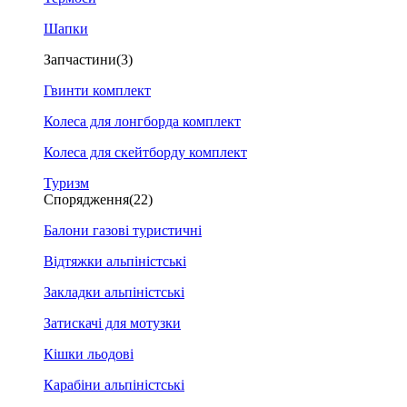
Шапки
Запчастини
(3)
Гвинти комплект
Колеса для лонгборда комплект
Колеса для скейтборду комплект
Туризм
Спорядження
(22)
Балони газові туристичні
Відтяжки альпіністські
Закладки альпіністські
Затискачі для мотузки
Кішки льодові
Карабіни альпіністські