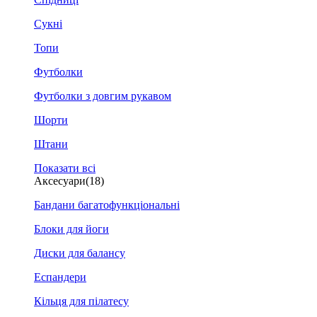
Сукні
Топи
Футболки
Футболки з довгим рукавом
Шорти
Штани
Показати всі
Аксесуари
(18)
Бандани багатофункціональні
Блоки для йоги
Диски для балансу
Еспандери
Кільця для пілатесу