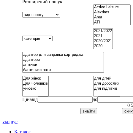
Розширений пошук
Ціна
від
до
0
укр
рус
Каталог