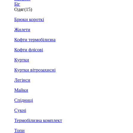
Біг
Одяг
(15)
Брюки короткі
Жилети
Кофти термобілизна
Кофти флісові
Куртки
Куртки вітрозахисні
Легінси
Майки
Спідниці
Сукні
Термобілизна комплект
Топи