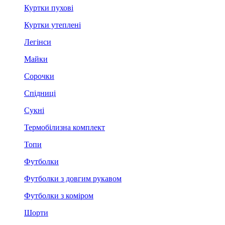
Куртки пухові
Куртки утеплені
Легінси
Майки
Сорочки
Спідниці
Сукні
Термобілизна комплект
Топи
Футболки
Футболки з довгим рукавом
Футболки з коміром
Шорти