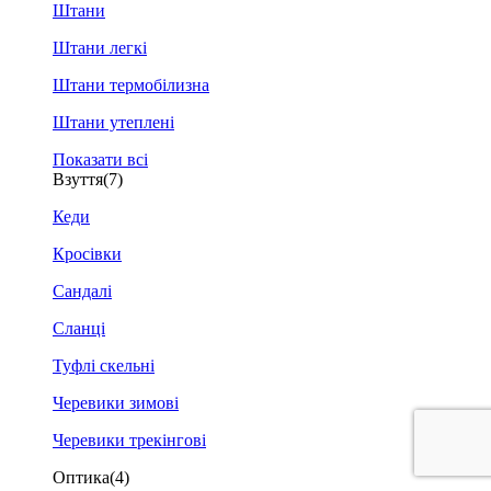
Штани
Штани легкі
Штани термобілизна
Штани утеплені
Показати всі
Взуття
(7)
Кеди
Кросівки
Сандалі
Сланці
Туфлі скельні
Черевики зимові
Черевики трекінгові
Оптика
(4)