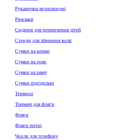
Рукавички велосипедні
Рюкзаки
Сидіння для перевезення дітей
Стенди для збирання коліс
Сумки на кермо
Сумки на пояс
Сумки на раму
Сумки підсідельні
Термоси
Тримачі для фляги
Фляги
Фляги питні
Чохли для телефону