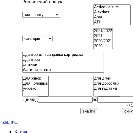
Розширений пошук
Ціна
від
до
0
укр
рус
Каталог