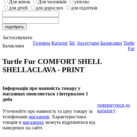
Для жінок
Для чоловіків
унісекс
для дітей
для дорослих
для підлітків
Застосовувати
Головна
Каталог
Біг
Аксесуари
Балаклави
Turtle
Балаклави
Fur
Turtle Fur COMFORT SHELL
SHELLACLAVA - PRINT
Інформація про наявність товару у
магазинах оновлюється з інтервалом 1
доба
повернутися до
каталогу
Уточнюйте про наявність та ціну товару за
телефонами
магазинів
. Характеристики
товарів в
магазинах
можуть відрізнятися від
наведених на сайті