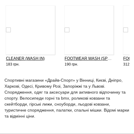
CLEANER (WASH IN)
FOOTWEAR WASH (SPRAY ON)
183 грн.
190 грн.
312 гр
Спортивні магазини «Драйв-Спорт» у Вінниці, Києві, Дніпро,
Харкові, Одесі, Кривому Розі, Запоріжжі та у Львові.
Спорядження, одяг та аксесуари для активного відпочинку та
спорту. Велосипеди горні та bmx, роликові ковзани та
скейтборди, гірські лижи, сноуборди, льодові ковзани,
туристичне спорядження, палатки, спальні мішки. Відомі марки
та відмінні ціни.