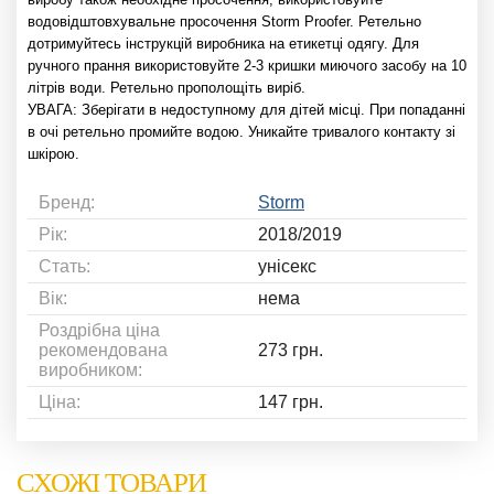
водовідштовхувальне просочення Storm Proofer. Ретельно
дотримуйтесь інструкцій виробника на етикетці одягу. Для
ручного прання використовуйте 2-3 кришки миючого засобу на 10
літрів води. Ретельно прополощіть виріб.
УВАГА: Зберігати в недоступному для дітей місці. При попаданні
в очі ретельно промийте водою. Уникайте тривалого контакту зі
шкірою.
Бренд:
Storm
Рік:
2018/2019
Стать:
унісекс
Вік:
нема
Роздрібна ціна
рекомендована
273 грн.
виробником:
Ціна:
147 грн.
СХОЖІ ТОВАРИ