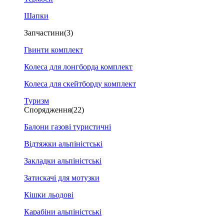
Шапки
Запчастини
(3)
Гвинти комплект
Колеса для лонгборда комплект
Колеса для скейтборду комплект
Туризм
Спорядження
(22)
Балони газові туристичні
Відтяжки альпіністські
Закладки альпіністські
Затискачі для мотузки
Кішки льодові
Карабіни альпіністські