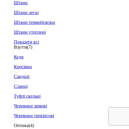
Штани
Штани легкі
Штани термобілизна
Штани утеплені
Показати всі
Взуття
(7)
Кеди
Кросівки
Сандалі
Сланці
Туфлі скельні
Черевики зимові
Черевики трекінгові
Оптика
(4)