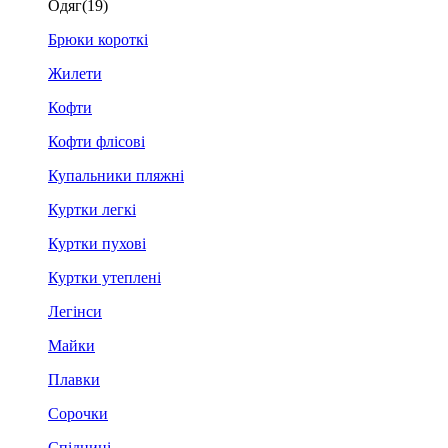
Одяг
(19)
Брюки короткі
Жилети
Кофти
Кофти флісові
Купальники пляжні
Куртки легкі
Куртки пухові
Куртки утеплені
Легінси
Майки
Плавки
Сорочки
Спідниці