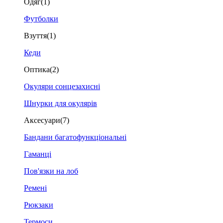
Одяг
(1)
Футболки
Взуття
(1)
Кеди
Оптика
(2)
Окуляри сонцезахисні
Шнурки для окулярів
Аксесуари
(7)
Бандани багатофункціональні
Гаманці
Пов'язки на лоб
Ремені
Рюкзаки
Термоси