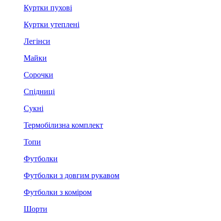
Куртки пухові
Куртки утеплені
Легінси
Майки
Сорочки
Спідниці
Сукні
Термобілизна комплект
Топи
Футболки
Футболки з довгим рукавом
Футболки з коміром
Шорти