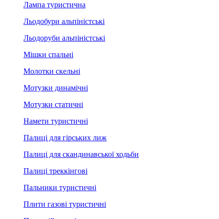
Лампа туристична
Льодобури альпіністські
Льодоруби альпіністські
Мішки спальні
Молотки скельні
Мотузки динамічні
Мотузки статичні
Намети туристичні
Палиці для гірських лиж
Палиці для скандинавської ходьби
Палиці треккінгові
Пальники туристичні
Плити газові туристичні