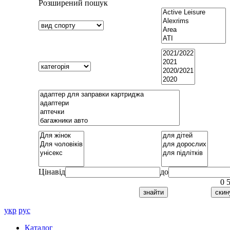
Розширений пошук
Ціна
від
до
0
укр
рус
Каталог