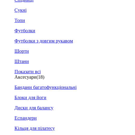
Сукні
Топи
Футболки
Футболки з довгим рукавом
Шорти
Штани
Показати всі
Аксесуари
(18)
Бандани багатофункціональні
Блоки для йоги
Диски для балансу
Еспандери
Кільця для пілатесу