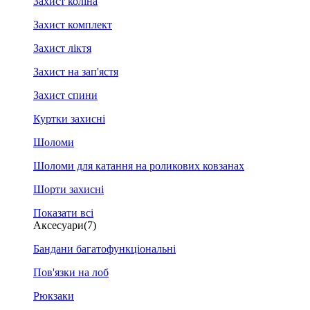
Захист коліна
Захист комплект
Захист ліктя
Захист на зап'ястя
Захист спини
Куртки захисні
Шоломи
Шоломи для катання на роликових ковзанах
Шорти захисні
Показати всі
Аксесуари
(7)
Бандани багатофункціональні
Пов'язки на лоб
Рюкзаки