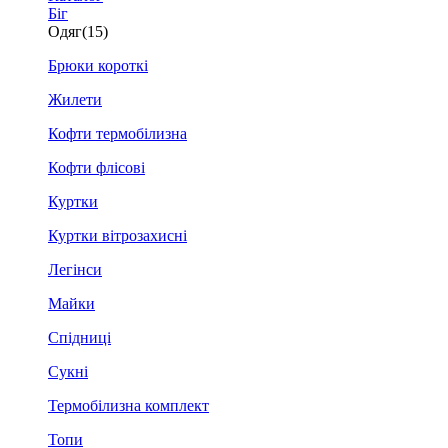
Біг
Одяг
(15)
Брюки короткі
Жилети
Кофти термобілизна
Кофти флісові
Куртки
Куртки вітрозахисні
Легінси
Майки
Спідниці
Сукні
Термобілизна комплект
Топи