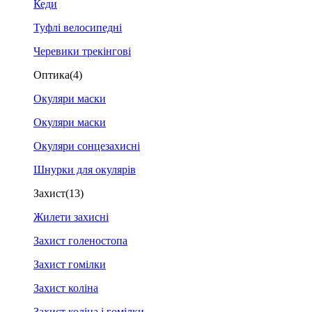
Кеди
Туфлі велосипедні
Черевики трекінгові
Оптика
(4)
Окуляри маски
Окуляри маски
Окуляри сонцезахисні
Шнурки для окулярів
Захист
(13)
Жилети захисні
Захист голеностопа
Захист гомілки
Захист коліна
Захист коліна і гомілки