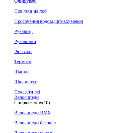
Очищувачі
Пов'язки на лоб
Просочення водовідштовхувальні
Рукавиці
Рукавички
Рюкзаки
Термоси
Шапки
Шкарпетки
Показати всі
Велосипеди
Спорядження
(10)
Велосипеди BMX
Велосипеди беговел
Велосипеди гірські