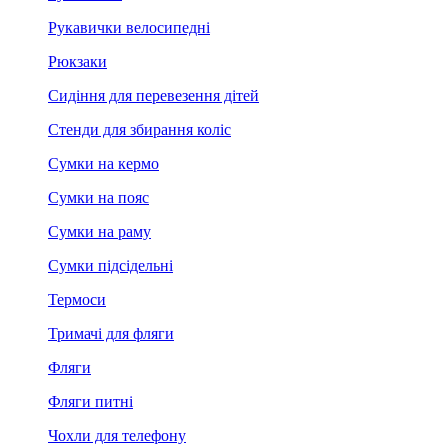
Рукавички велосипедні
Рюкзаки
Сидіння для перевезення дітей
Стенди для збирання коліс
Сумки на кермо
Сумки на пояс
Сумки на раму
Сумки підсідельні
Термоси
Тримачі для фляги
Фляги
Фляги питні
Чохли для телефону