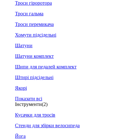
Троси гіроротора
Троси гальма
Троси перемикача
Хомути підсідельні
Шатуни
Шатуни комплект
Шипи для педалей комплект
Штирі підсідельні
Якорі
Показати всі
Інструменти
(2)
Кусачки для тросів
Стенди для збірки велосипеда
Йога