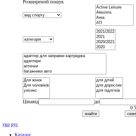
Розширений пошук
Ціна
від
до
0
укр
рус
Каталог