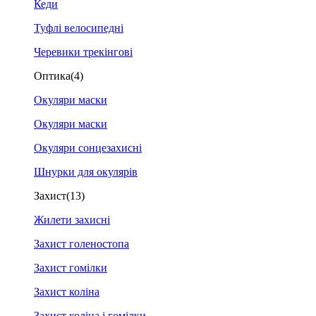
Кеди
Туфлі велосипедні
Черевики трекінгові
Оптика
(4)
Окуляри маски
Окуляри маски
Окуляри сонцезахисні
Шнурки для окулярів
Захист
(13)
Жилети захисні
Захист голеностопа
Захист гомілки
Захист коліна
Захист коліна і гомілки