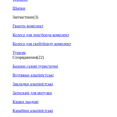
Шапки
Запчастини
(3)
Гвинти комплект
Колеса для лонгборда комплект
Колеса для скейтборду комплект
Туризм
Спорядження
(22)
Балони газові туристичні
Відтяжки альпіністські
Закладки альпіністські
Затискачі для мотузки
Кішки льодові
Карабіни альпіністські