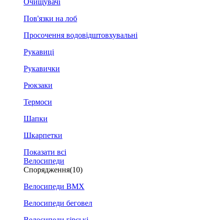
Очищувачі
Пов'язки на лоб
Просочення водовідштовхувальні
Рукавиці
Рукавички
Рюкзаки
Термоси
Шапки
Шкарпетки
Показати всі
Велосипеди
Спорядження
(10)
Велосипеди BMX
Велосипеди беговел
Велосипеди гірські