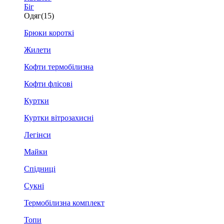
Біг
Одяг
(15)
Брюки короткі
Жилети
Кофти термобілизна
Кофти флісові
Куртки
Куртки вітрозахисні
Легінси
Майки
Спідниці
Сукні
Термобілизна комплект
Топи