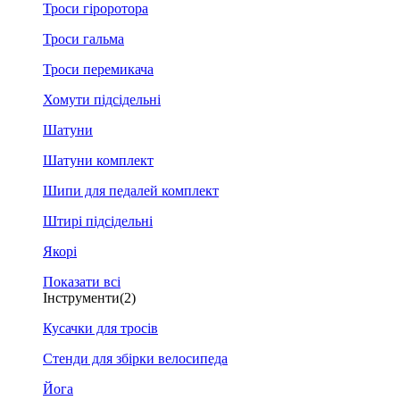
Троси гіроротора
Троси гальма
Троси перемикача
Хомути підсідельні
Шатуни
Шатуни комплект
Шипи для педалей комплект
Штирі підсідельні
Якорі
Показати всі
Інструменти
(2)
Кусачки для тросів
Стенди для збірки велосипеда
Йога