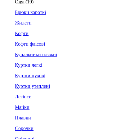
Одяг
(19)
Брюки короткі
Жилети
Кофти
Кофти флісові
Купальники пляжні
Куртки легкі
Куртки пухові
Куртки утеплені
Легінси
Майки
Плавки
Сорочки
Спідниці