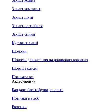
Захист коліна
Захист комплект
Захист ліктя
Захист на зап'ястя
Захист спини
Куртки захисні
Шоломи
Шоломи для катання на роликових ковзанах
Шорти захисні
Показати всі
Аксесуари
(7)
Бандани багатофункціональні
Пов'язки на лоб
Рюкзаки