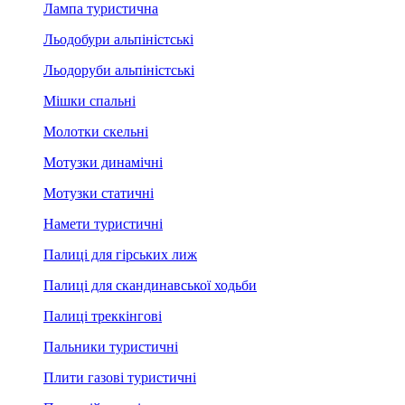
Лампа туристична
Льодобури альпіністські
Льодоруби альпіністські
Мішки спальні
Молотки скельні
Мотузки динамічні
Мотузки статичні
Намети туристичні
Палиці для гірських лиж
Палиці для скандинавської ходьби
Палиці треккінгові
Пальники туристичні
Плити газові туристичні