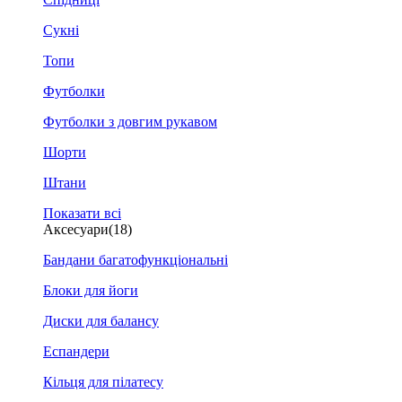
Сукні
Топи
Футболки
Футболки з довгим рукавом
Шорти
Штани
Показати всі
Аксесуари
(18)
Бандани багатофункціональні
Блоки для йоги
Диски для балансу
Еспандери
Кільця для пілатесу