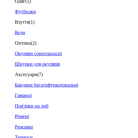
Одяг
(1)
Футболки
Взуття
(1)
Кеди
Оптика
(2)
Окуляри сонцезахисні
Шнурки для окулярів
Аксесуари
(7)
Бандани багатофункціональні
Гаманці
Пов'язки на лоб
Ремені
Рюкзаки
Термоси