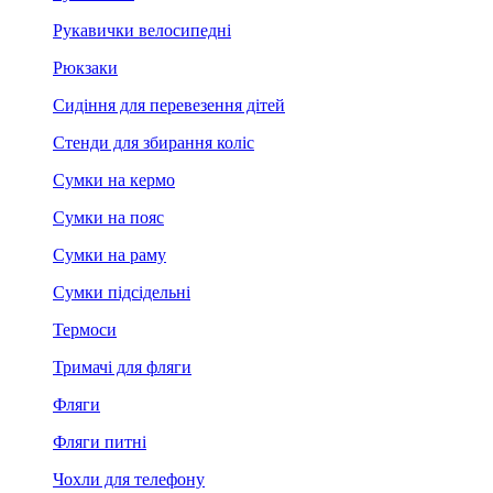
Рукавички велосипедні
Рюкзаки
Сидіння для перевезення дітей
Стенди для збирання коліс
Сумки на кермо
Сумки на пояс
Сумки на раму
Сумки підсідельні
Термоси
Тримачі для фляги
Фляги
Фляги питні
Чохли для телефону