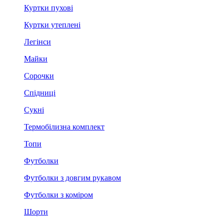
Куртки пухові
Куртки утеплені
Легінси
Майки
Сорочки
Спідниці
Сукні
Термобілизна комплект
Топи
Футболки
Футболки з довгим рукавом
Футболки з коміром
Шорти