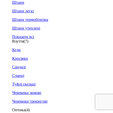
Штани
Штани легкі
Штани термобілизна
Штани утеплені
Показати всі
Взуття
(7)
Кеди
Кросівки
Сандалі
Сланці
Туфлі скельні
Черевики зимові
Черевики трекінгові
Оптика
(4)