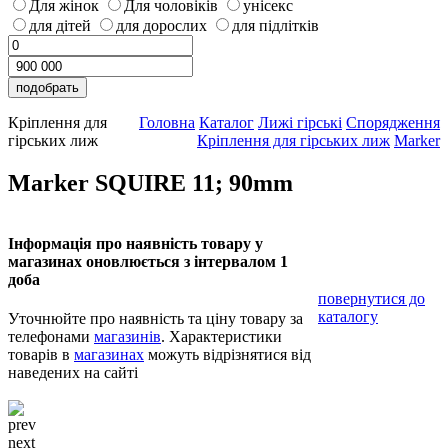
Для жінок
Для чоловіків
унісекс
для дітей
для дорослих
для підлітків
Кріплення для
Головна
Каталог
Лижі гірські
Спорядження
гірських лиж
Кріплення для гірських лиж
Marker
Marker SQUIRE 11; 90mm
Інформація про наявність товару у
магазинах оновлюється з інтервалом 1
доба
повернутися до
каталогу
Уточнюйте про наявність та ціну товару за
телефонами
магазинів
. Характеристики
товарів в
магазинах
можуть відрізнятися від
наведених на сайті
prev
next