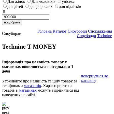
Для жінок
Для чоловіків
унісекс
для дітей
для дорослих
для підлітків
Головна
Каталог
Сноуборди
Спорядження
Сноуборди
Сноуборди
Technine
Technine T-MONEY
Інформація про наявність товару у
магазинах оновлюється з інтервалом 1
доба
повернутися до
каталогу
Уточнюйте про наявність та ціну товару за
телефонами
магазинів
. Характеристики
товарів в
магазинах
можуть відрізнятися від
наведених на сайті
prev
next