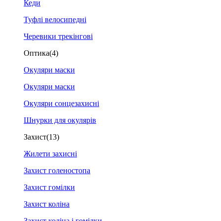
Кеди
Туфлі велосипедні
Черевики трекінгові
Оптика
(4)
Окуляри маски
Окуляри маски
Окуляри сонцезахисні
Шнурки для окулярів
Захист
(13)
Жилети захисні
Захист голеностопа
Захист гомілки
Захист коліна
Захист коліна і гомілки