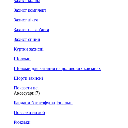
Захист коліна
Захист комплект
Захист ліктя
Захист на зап'ястя
Захист спини
Куртки захисні
Шоломи
Шоломи для катання на роликових ковзанах
Шорти захисні
Показати всі
Аксесуари
(7)
Бандани багатофункціональні
Пов'язки на лоб
Рюкзаки