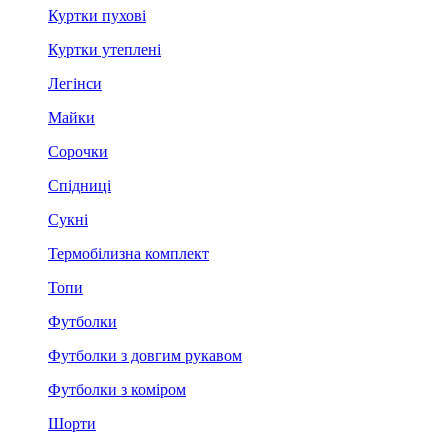
Куртки пухові
Куртки утеплені
Легінси
Майки
Сорочки
Спідниці
Сукні
Термобілизна комплект
Топи
Футболки
Футболки з довгим рукавом
Футболки з коміром
Шорти