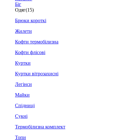
Біг
Одяг
(15)
Брюки короткі
Жилети
Кофти термобілизна
Кофти флісові
Куртки
Куртки вітрозахисні
Легінси
Майки
Спідниці
Сукні
Термобілизна комплект
Топи