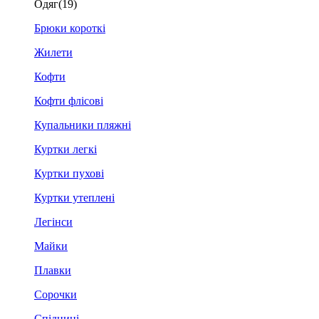
Одяг
(19)
Брюки короткі
Жилети
Кофти
Кофти флісові
Купальники пляжні
Куртки легкі
Куртки пухові
Куртки утеплені
Легінси
Майки
Плавки
Сорочки
Спідниці