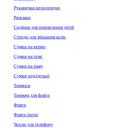
Рукавички велосипедні
Рюкзаки
Сидіння для перевезення дітей
Стенди для збирання коліс
Сумки на кермо
Сумки на пояс
Сумки на раму
Сумки підсідельні
Термоси
Тримачі для фляги
Фляги
Фляги питні
Чохли для телефону