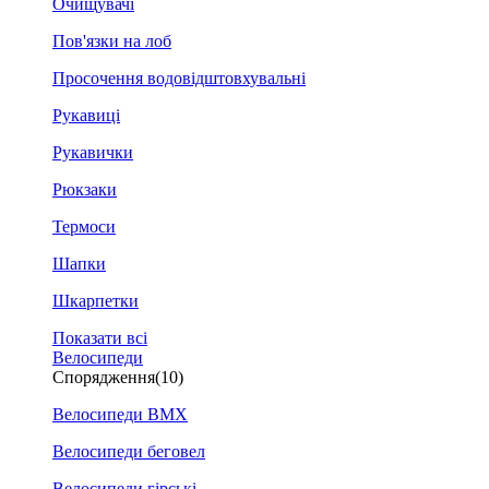
Очищувачі
Пов'язки на лоб
Просочення водовідштовхувальні
Рукавиці
Рукавички
Рюкзаки
Термоси
Шапки
Шкарпетки
Показати всі
Велосипеди
Спорядження
(10)
Велосипеди BMX
Велосипеди беговел
Велосипеди гірські