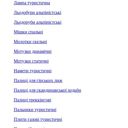
Лампа туристична
Льодобури альпіністські
Льодоруби альпіністські
Мішки спальні
Молотки скельні
Мотузки динамічні
Мотузки статичні
Намети туристичні
Палиці для гірських лиж
Палиці для скандинавської ходьби
Палиці треккінгові
Пальники туристичні
Плити газові туристичні