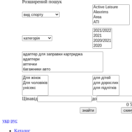
Розширений пошук
Ціна
від
до
0
укр
рус
Каталог