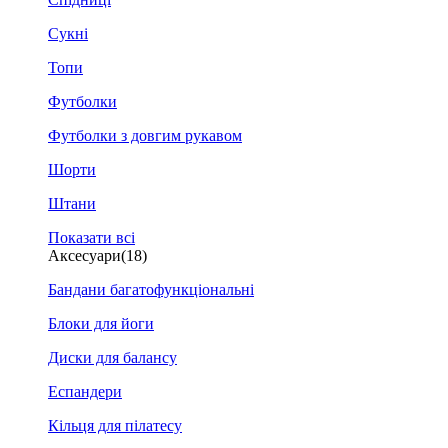
Сукні
Топи
Футболки
Футболки з довгим рукавом
Шорти
Штани
Показати всі
Аксесуари
(18)
Бандани багатофункціональні
Блоки для йоги
Диски для балансу
Еспандери
Кільця для пілатесу