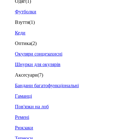
Одяг
(1)
Футболки
Взуття
(1)
Кеди
Оптика
(2)
Окуляри сонцезахисні
Шнурки для окулярів
Аксесуари
(7)
Бандани багатофункціональні
Гаманці
Пов'язки на лоб
Ремені
Рюкзаки
Термоси