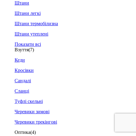
Штани
Штани легкі
Штани термобілизна
Штани утеплені
Показати всі
Взуття
(7)
Кеди
Кросівки
Сандалі
Сланці
Туфлі скельні
Черевики зимові
Черевики трекінгові
Оптика
(4)