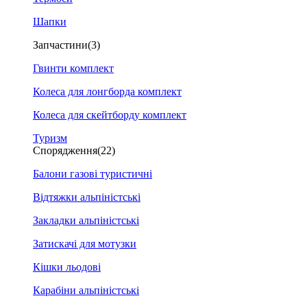
Шапки
Запчастини
(3)
Гвинти комплект
Колеса для лонгборда комплект
Колеса для скейтборду комплект
Туризм
Спорядження
(22)
Балони газові туристичні
Відтяжки альпіністські
Закладки альпіністські
Затискачі для мотузки
Кішки льодові
Карабіни альпіністські