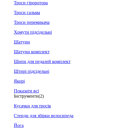
Троси гіроротора
Троси гальма
Троси перемикача
Хомути підсідельні
Шатуни
Шатуни комплект
Шипи для педалей комплект
Штирі підсідельні
Якорі
Показати всі
Інструменти
(2)
Кусачки для тросів
Стенди для збірки велосипеда
Йога