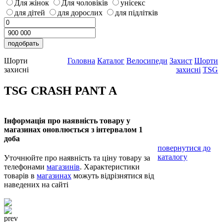
Для жінок
Для чоловіків
унісекс
для дітей
для дорослих
для підлітків
Шорти
Головна
Каталог
Велосипеди
Захист
Шорти
захисні
захисні
TSG
TSG CRASH PANT A
Інформація про наявність товару у
магазинах оновлюється з інтервалом 1
доба
повернутися до
каталогу
Уточнюйте про наявність та ціну товару за
телефонами
магазинів
. Характеристики
товарів в
магазинах
можуть відрізнятися від
наведених на сайті
prev