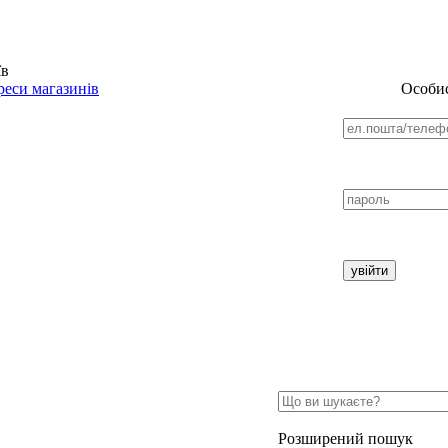
їв
еси магазинів
Особис
Розширений пошук