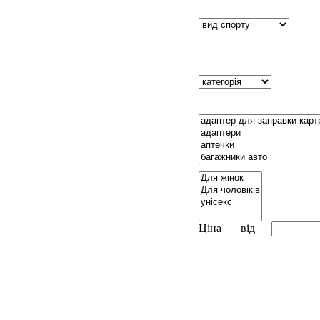
Ціна
від