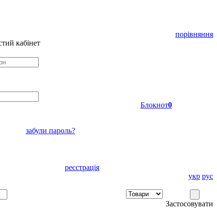
порівняння
тий кабінет
Блокнот
0
забули пароль?
реєстрація
укр
рус
Застосовувати