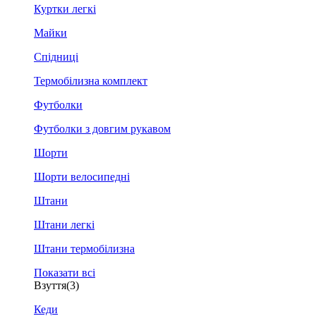
Куртки легкі
Майки
Спідниці
Термобілизна комплект
Футболки
Футболки з довгим рукавом
Шорти
Шорти велосипедні
Штани
Штани легкі
Штани термобілизна
Показати всі
Взуття
(3)
Кеди