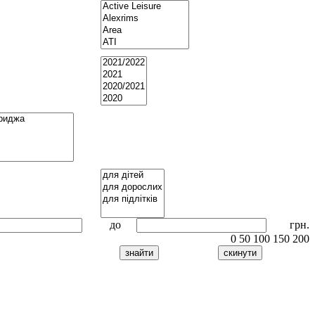
до
грн.
0
50
100
150
200