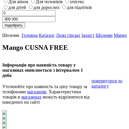
Для жінок
Для чоловіків
унісекс
для дітей
для дорослих
для підлітків
Шоломи
Головна
Каталог
Лижі гірські
Захист
Шоломи
Mango
Mango CUSNA FREE
Інформація про наявність товару у
магазинах оновлюється з інтервалом 1
доба
повернутися до
каталогу
Уточнюйте про наявність та ціну товару за
телефонами
магазинів
. Характеристики
товарів в
магазинах
можуть відрізнятися від
наведених на сайті