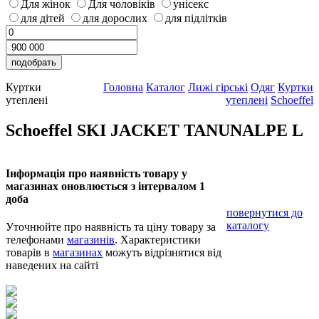
Для жінок
Для чоловіків
унісекс
для дітей
для дорослих
для підлітків
Куртки
Головна
Каталог
Лижі гірські
Одяг
Куртки
утеплені
утеплені
Schoeffel
Schoeffel SKI JACKET TANUNALPE L
Інформація про наявність товару у
магазинах оновлюється з інтервалом 1
доба
повернутися до
каталогу
Уточнюйте про наявність та ціну товару за
телефонами
магазинів
. Характеристики
товарів в
магазинах
можуть відрізнятися від
наведених на сайті