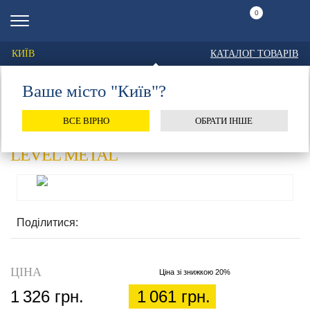
0
КИЇВ
КАТАЛОГ ТОВАРІВ
Ваше місто "Київ"?
Головна
Каталог
Ковзани льодові
Аксесуари
Шапки
Level
ШАПКИ
ВСЕ ВІРНО
ОБРАТИ ІНШЕ
LEVEL METAL
Поділитися:
ЦІНА
Ціна зі знижкою 20%
1 326 грн.
1 061 грн.