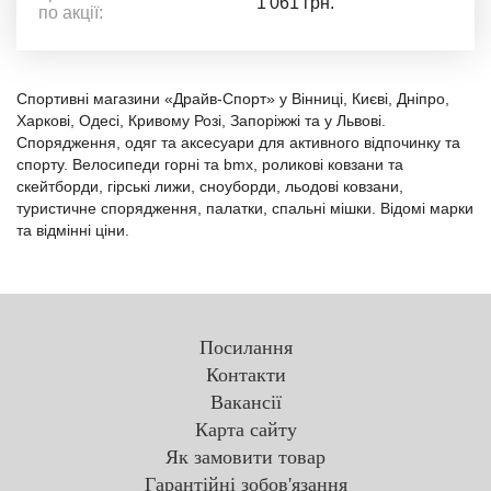
1 061 грн.
по акції:
Спортивні магазини «Драйв-Спорт» у Вінниці, Києві, Дніпро,
Харкові, Одесі, Кривому Розі, Запоріжжі та у Львові.
Спорядження, одяг та аксесуари для активного відпочинку та
спорту. Велосипеди горні та bmx, роликові ковзани та
скейтборди, гірські лижи, сноуборди, льодові ковзани,
туристичне спорядження, палатки, спальні мішки. Відомі марки
та відмінні ціни.
Посилання
Контакти
Вакансії
Карта сайту
Як замовити товар
Гарантійні зобов'язання