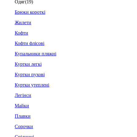
Одяг
(19)
Брюки короткі
Жилети
Кофти
Кофти флісові
Купальники пляжні
Куртки легкі
Куртки пухові
Куртки утеплені
Легінси
Майки
Плавки
Сорочки
Спідниці