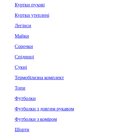
Куртки пухові
Куртки утеплені
Легінси
Майки
Сорочки
Спідниці
Сукні
Термобілизна комплект
Топи
Футболки
Футболки з довгим рукавом
Футболки з коміром
Шорти