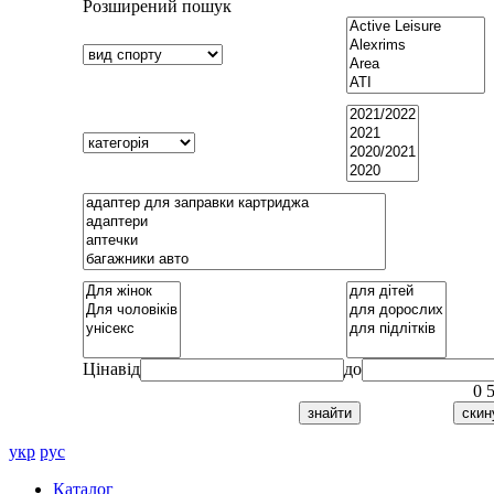
Розширений пошук
Ціна
від
до
0
укр
рус
Каталог