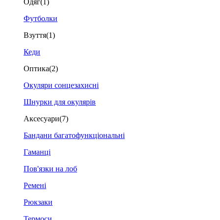
Одяг
(1)
Футболки
Взуття
(1)
Кеди
Оптика
(2)
Окуляри сонцезахисні
Шнурки для окулярів
Аксесуари
(7)
Бандани багатофункціональні
Гаманці
Пов'язки на лоб
Ремені
Рюкзаки
Термоси