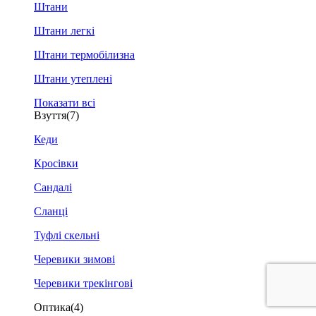
Штани
Штани легкі
Штани термобілизна
Штани утеплені
Показати всі
Взуття
(7)
Кеди
Кросівки
Сандалі
Сланці
Туфлі скельні
Черевики зимові
Черевики трекінгові
Оптика
(4)