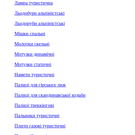
Лампа туристична
Льодобури альпіністські
Льодоруби альпіністські
Мішки спальні
Молотки скельні
Мотузки динамічні
Мотузки статичні
Намети туристичні
Палиці для гірських лиж
Палиці для скандинавської ходьби
Палиці треккінгові
Пальники туристичні
Плити газові туристичні