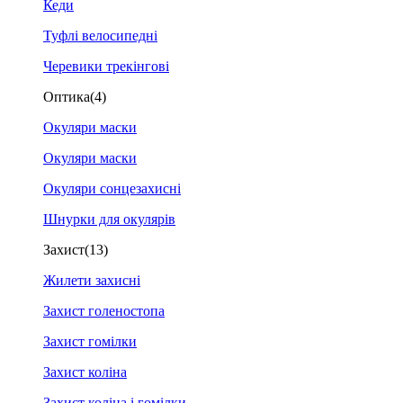
Кеди
Туфлі велосипедні
Черевики трекінгові
Оптика
(4)
Окуляри маски
Окуляри маски
Окуляри сонцезахисні
Шнурки для окулярів
Захист
(13)
Жилети захисні
Захист голеностопа
Захист гомілки
Захист коліна
Захист коліна і гомілки