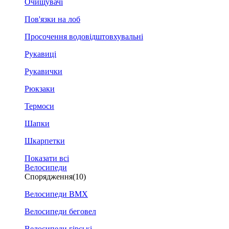
Очищувачі
Пов'язки на лоб
Просочення водовідштовхувальні
Рукавиці
Рукавички
Рюкзаки
Термоси
Шапки
Шкарпетки
Показати всі
Велосипеди
Спорядження
(10)
Велосипеди BMX
Велосипеди беговел
Велосипеди гірські