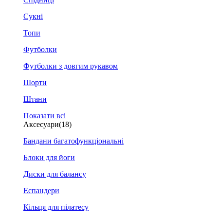
Сукні
Топи
Футболки
Футболки з довгим рукавом
Шорти
Штани
Показати всі
Аксесуари
(18)
Бандани багатофункціональні
Блоки для йоги
Диски для балансу
Еспандери
Кільця для пілатесу