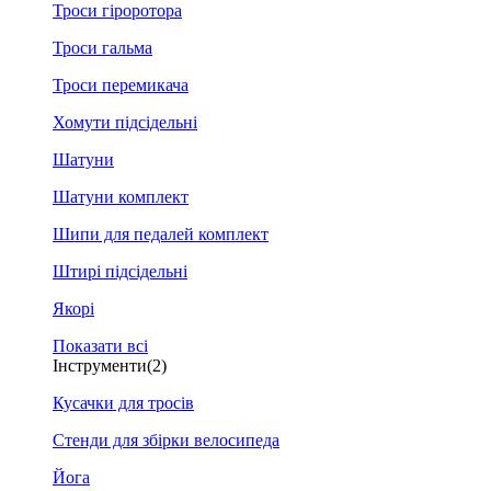
Троси гіроротора
Троси гальма
Троси перемикача
Хомути підсідельні
Шатуни
Шатуни комплект
Шипи для педалей комплект
Штирі підсідельні
Якорі
Показати всі
Інструменти
(2)
Кусачки для тросів
Стенди для збірки велосипеда
Йога