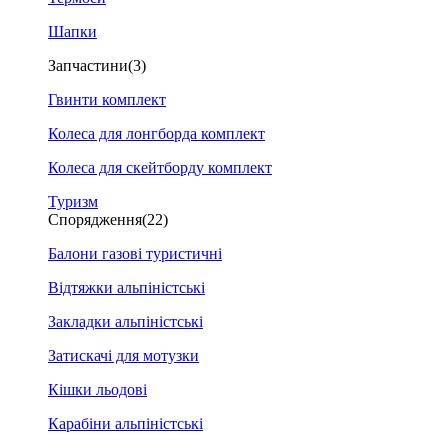
Шапки
Запчастини
(3)
Гвинти комплект
Колеса для лонгборда комплект
Колеса для скейтборду комплект
Туризм
Спорядження
(22)
Балони газові туристичні
Відтяжки альпіністські
Закладки альпіністські
Затискачі для мотузки
Кішки льодові
Карабіни альпіністські