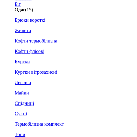
Біг
Одяг
(15)
Брюки короткі
Жилети
Кофти термобілизна
Кофти флісові
Куртки
Куртки вітрозахисні
Легінси
Майки
Спідниці
Сукні
Термобілизна комплект
Топи