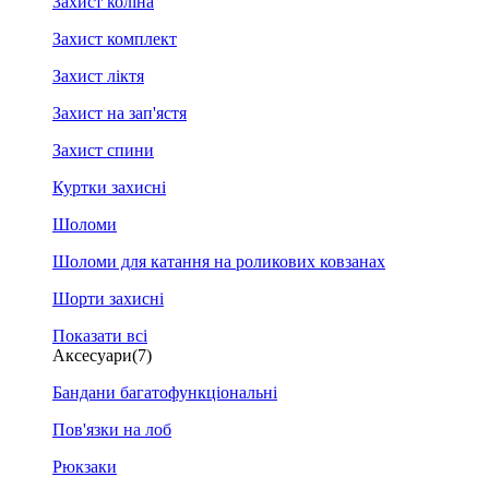
Захист коліна
Захист комплект
Захист ліктя
Захист на зап'ястя
Захист спини
Куртки захисні
Шоломи
Шоломи для катання на роликових ковзанах
Шорти захисні
Показати всі
Аксесуари
(7)
Бандани багатофункціональні
Пов'язки на лоб
Рюкзаки