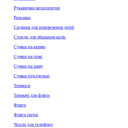
Рукавички велосипедні
Рюкзаки
Сидіння для перевезення дітей
Стенди для збирання коліс
Сумки на кермо
Сумки на пояс
Сумки на раму
Сумки підсідельні
Термоси
Тримачі для фляги
Фляги
Фляги питні
Чохли для телефону