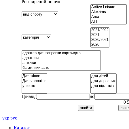
Розширений пошук
Ціна
від
до
0
укр
рус
Каталог