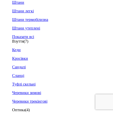
Штани
Штани легкі
Штани термобілизна
Штани утеплені
Показати всі
Взуття
(7)
Кеди
Кросівки
Сандалі
Сланці
Туфлі скельні
Черевики зимові
Черевики трекінгові
Оптика
(4)