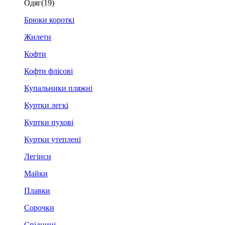
Одяг
(19)
Брюки короткі
Жилети
Кофти
Кофти флісові
Купальники пляжні
Куртки легкі
Куртки пухові
Куртки утеплені
Легінси
Майки
Плавки
Сорочки
Спідниці