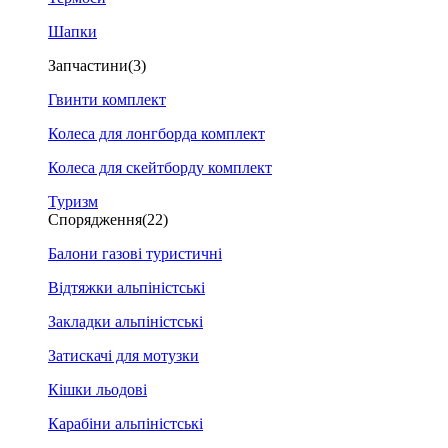
Шапки
Запчастини
(3)
Гвинти комплект
Колеса для лонгборда комплект
Колеса для скейтборду комплект
Туризм
Спорядження
(22)
Балони газові туристичні
Відтяжки альпіністські
Закладки альпіністські
Затискачі для мотузки
Кішки льодові
Карабіни альпіністські