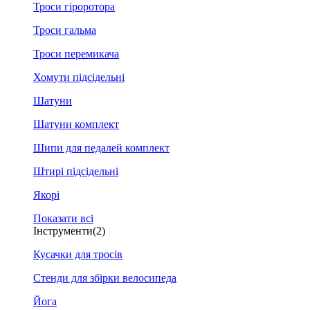
Троси гіроротора
Троси гальма
Троси перемикача
Хомути підсідельні
Шатуни
Шатуни комплект
Шипи для педалей комплект
Штирі підсідельні
Якорі
Показати всі
Інструменти
(2)
Кусачки для тросів
Стенди для збірки велосипеда
Йога