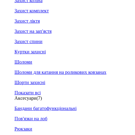
Захист коліна
Захист комплект
Захист ліктя
Захист на зап'ястя
Захист спини
Куртки захисні
Шоломи
Шоломи для катання на роликових ковзанах
Шорти захисні
Показати всі
Аксесуари
(7)
Бандани багатофункціональні
Пов'язки на лоб
Рюкзаки