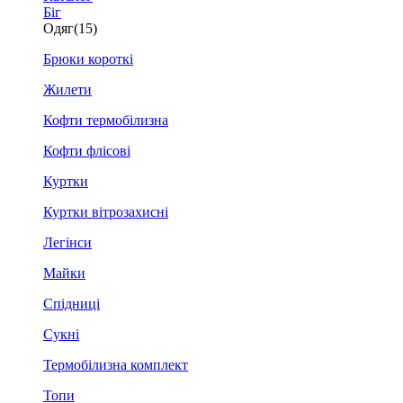
Біг
Одяг
(15)
Брюки короткі
Жилети
Кофти термобілизна
Кофти флісові
Куртки
Куртки вітрозахисні
Легінси
Майки
Спідниці
Сукні
Термобілизна комплект
Топи