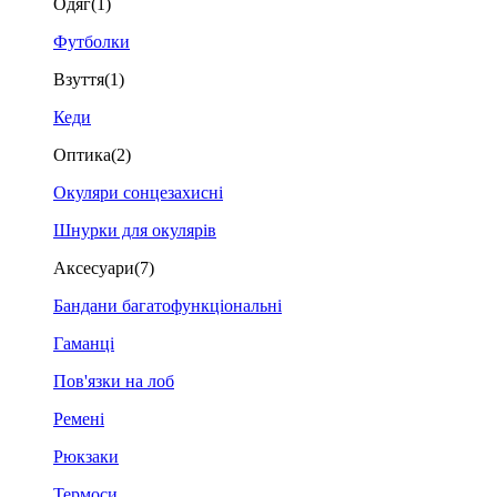
Одяг
(1)
Футболки
Взуття
(1)
Кеди
Оптика
(2)
Окуляри сонцезахисні
Шнурки для окулярів
Аксесуари
(7)
Бандани багатофункціональні
Гаманці
Пов'язки на лоб
Ремені
Рюкзаки
Термоси