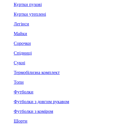
Куртки пухові
Куртки утеплені
Легінси
Майки
Сорочки
Спідниці
Сукні
Термобілизна комплект
Топи
Футболки
Футболки з довгим рукавом
Футболки з коміром
Шорти