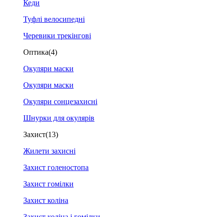
Кеди
Туфлі велосипедні
Черевики трекінгові
Оптика
(4)
Окуляри маски
Окуляри маски
Окуляри сонцезахисні
Шнурки для окулярів
Захист
(13)
Жилети захисні
Захист голеностопа
Захист гомілки
Захист коліна
Захист коліна і гомілки