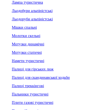
Лампа туристична
Льодобури альпіністські
Льодоруби альпіністські
Мішки спальні
Молотки скельні
Мотузки динамічні
Мотузки статичні
Намети туристичні
Палиці для гірських лиж
Палиці для скандинавської ходьби
Палиці треккінгові
Пальники туристичні
Плити газові туристичні