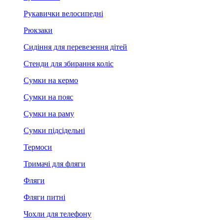
Рукавички велосипедні
Рюкзаки
Сидіння для перевезення дітей
Стенди для збирання коліс
Сумки на кермо
Сумки на пояс
Сумки на раму
Сумки підсідельні
Термоси
Тримачі для фляги
Фляги
Фляги питні
Чохли для телефону