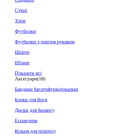
Сукні
Топи
Футболки
Футболки з довгим рукавом
Шорти
Штани
Показати всі
Аксесуари
(18)
Бандани багатофункціональні
Блоки для йоги
Диски для балансу
Еспандери
Кільця для пілатесу