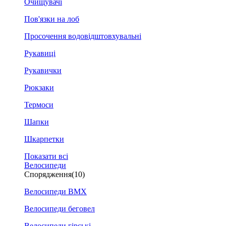
Очищувачі
Пов'язки на лоб
Просочення водовідштовхувальні
Рукавиці
Рукавички
Рюкзаки
Термоси
Шапки
Шкарпетки
Показати всі
Велосипеди
Спорядження
(10)
Велосипеди BMX
Велосипеди беговел
Велосипеди гірські