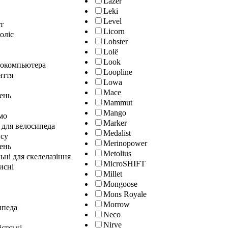
Lazer
Leki
Level
т
Licorn
оліс
Lobster
Lolё
Look
локомпьютера
Loopline
иття
Lowa
Mace
лень
Mammut
Mango
мо
Marker
 для велосипеда
Medalist
нсу
Merinopower
ень
Metolius
ні для скелелазіння
MicroSHIFT
исні
Millet
Mongoose
Mons Royale
Morrow
ипеда
Neco
Nirve
істські