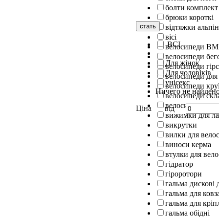
болти комплект
брюки короткі
стать
відтяжки альпін
вісі
ВСІ
велосипеди B
велосипеди бег
Для жінок
велосипеди гірс
Для чоловіків
велосипеди для
унісекс
велосипеди кру
Ничего не найден
велосипеди скл
велосипеди шос
Ціна
від
вижимки для л
викрутки
вилки для вело
виноси керма
втулки для вел
гідратор
гіроротори
гальма дискові 
гальма для ковз
гальма для кріп
гальма обідні