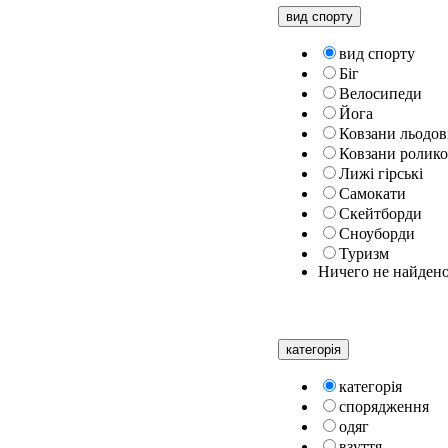
вид спорту
вид спорту
Біг
Велосипеди
Йога
Ковзани льодов
Ковзани ролико
Лижі гірські
Самокати
Скейтборди
Сноуборди
Туризм
Ничего не найден
категорiя
категорiя
спорядження
одяг
взуття