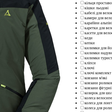
кільця проставо
кішки льодові
кабелі для вел
камери для вел
карабіни альпін
каретки для ве
касети для вело
кеди
кепки
килимки для йо
килимки надув
килимки турист
кліпси
ключі
ключі комплект
ковзани м'які
ковзани ролико
ковзани фігурні
козирок для шо
колеса велосипе
колеса для лон
колеса для роли