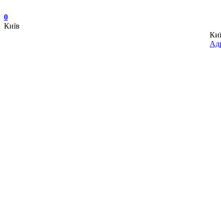
0
Київ
Ки
Адр