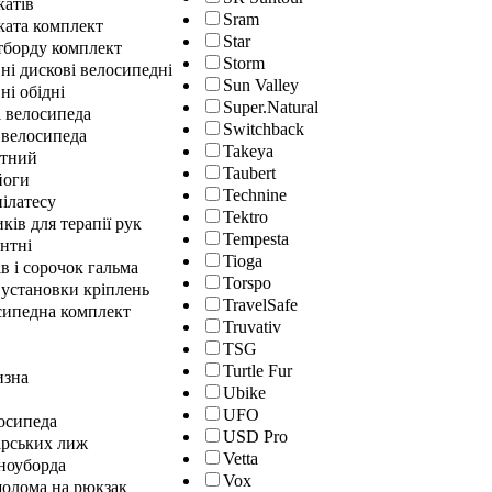
катів
Sram
ката комплект
Star
йтборду комплект
Storm
ні дискові велосипедні
Sun Valley
ні обідні
Super.Natural
і велосипеда
Switchback
 велосипеда
Takeya
нтний
Taubert
йоги
Technine
ілатесу
Tektro
ків для терапії рук
Tempesta
нтні
Tioga
в і сорочок гальма
Torspo
 установки кріплень
TravelSafe
сипедна комплект
Truvativ
TSG
Turtle Fur
изна
Ubike
UFO
осипеда
USD Pro
ірських лиж
Vetta
сноуборда
Vox
шолома на рюкзак