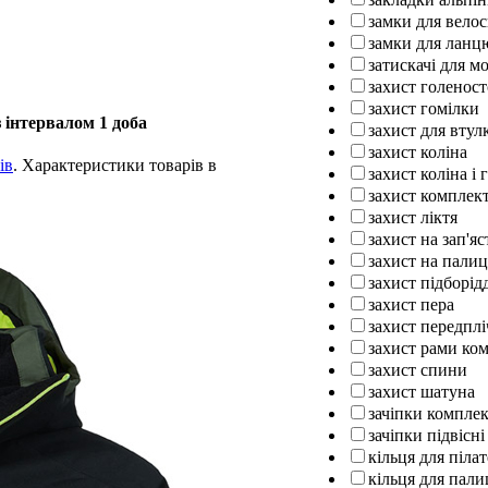
замки для вело
замки для ланц
затискачі для м
захист голенос
захист гомілки
 інтервалом 1 доба
захист для втул
захист коліна
ів
. Характеристики товарів в
захист коліна і 
захист комплек
захист ліктя
захист на зап'яс
захист на палиц
захист підборід
захист пера
захист передплі
захист рами ко
захист спини
захист шатуна
зачіпки компле
зачіпки підвісні
кільця для піла
кільця для пали