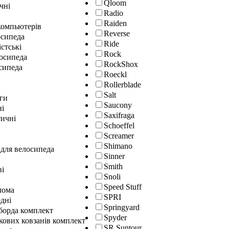
Qloom
чні
Radio
Raiden
окомпьютерів
Reverse
осипеда
Ride
істські
Rock
лосипеда
RockShox
сипеда
Roeckl
Rollerblade
Salt
ги
Saucony
ні
Saxifraga
ичні
Schoeffel
Screamer
Shimano
 для велосипеда
Sinner
Smith
ві
Snoli
Speed Stuff
лома
SPRI
дні
Springyard
гборда комплект
Spyder
кових ковзанів комплект
SR Suntour