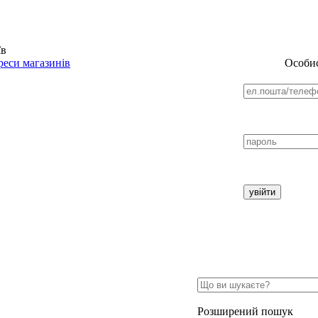
їв
еси магазинів
Особис
Розширений пошук