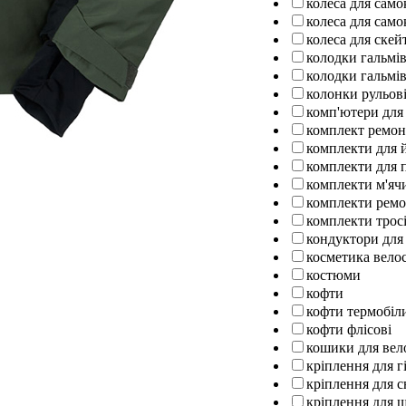
колеса для само
колеса для само
колеса для ске
колодки гальмів
колодки гальмів
колонки рульов
комп'ютери для
комплект ремо
комплекти для 
комплекти для п
комплекти м'ячи
комплекти ремо
комплекти тросі
кондуктори для
косметика вело
костюми
кофти
кофти термобіл
кофти флісові
кошики для вел
кріплення для г
кріплення для 
кріплення для 