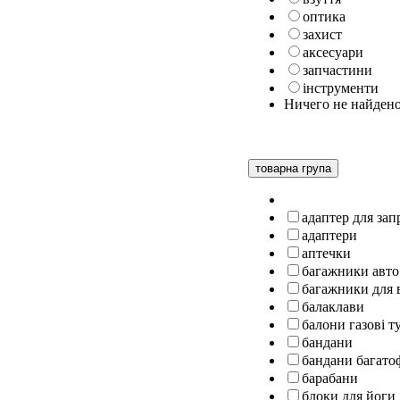
оптика
захист
аксесуари
запчастини
інструменти
Ничего не найден
товарна група
адаптер для за
адаптери
аптечки
багажники авто
багажники для 
балаклави
балони газові т
бандани
бандани багато
барабани
блоки для йоги