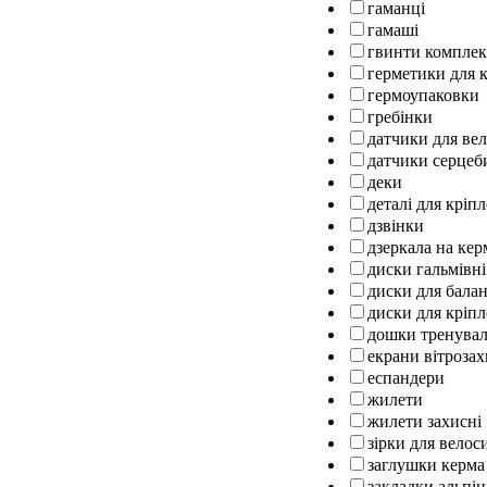
гаманці
гамаші
гвинти комплек
герметики для к
гермоупаковки
гребінки
датчики для ве
датчики серцеб
деки
деталі для кріп
дзвінки
дзеркала на кер
диски гальмівні
диски для бала
диски для кріпл
дошки тренуваль
екрани вітрозах
еспандери
жилети
жилети захисні
зірки для велос
заглушки керма
закладки альпін