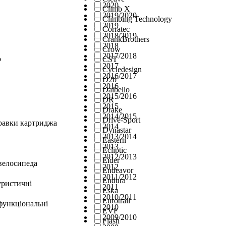
2020
Climb X
2019/2020
Climbing Technology
2019
Corratec
2018/2019
CrankBrothers
2018
Crow
2017/2018
о
CST
2017
Cycledesign
2016/2017
D2b
2016
Dalbello
2015/2016
DR
2015
Drake
2014/2015
Drive-Sport
правки картриджа
2014
Dynastar
2013/2014
Eastern
2013
Ecliptic
2012/2013
Eider
велосипеда
2012
Endeavor
2011/2012
Endura
уристичні
2011
Eska
2010/2011
Eurotrail
функціональні
2010
EVF
2009/2010
Flash