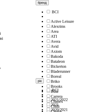
бренд
ВСІ
Active Leisure
Alexrims
Area
і
ATI
ві
Avera
Avid
Axiom
Bakoda
Bataleon
Bickerton
о
Bladerunner
Boreal
рік
Briko
Brooks
ВСІ
Bula
Carrera
2021/2022
Chanex
2021
Chilli
2020/2021
Cleave