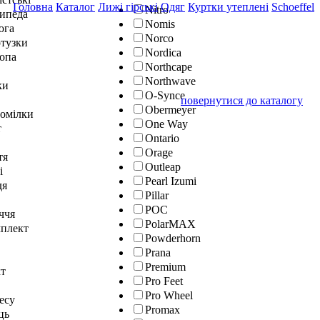
Головна
Каталог
Лижі гірські
Одяг
Куртки утеплені
Schoeffel
Nitro
сипеда
Nomis
юга
Norco
отузки
Nordica
топа
Northcape
Northwave
ки
O-Synce
повернутися до каталогу
Obermeyer
гомілки
One Way
т
Ontario
Orage
тя
Outleap
і
Pearl Izumi
дя
Pillar
POC
ччя
PolarMAX
мплект
Powderhorn
Prana
Premium
кт
Pro Feet
Pro Wheel
тесу
Promax
ць