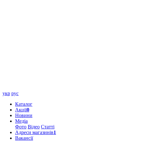
укр
рус
Каталог
Акції
0
Новини
Медіа
Фото
Відео
Статті
Адреси магазинів
1
Вакансії