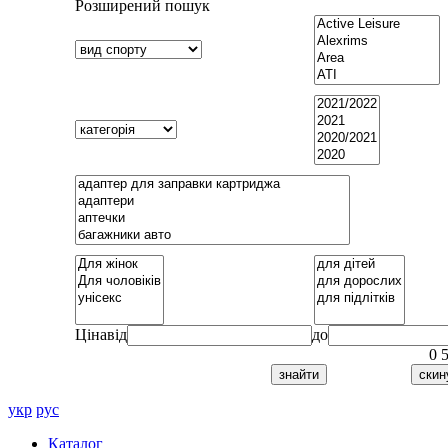
Розширений пошук
Ціна
від
до
0
укр
рус
Каталог