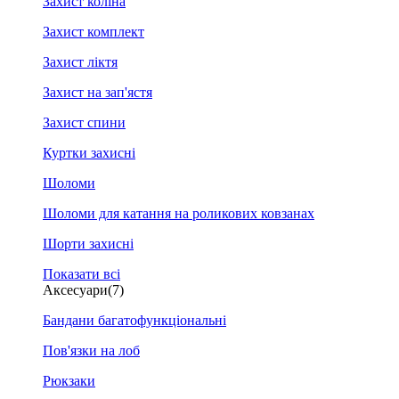
Захист коліна
Захист комплект
Захист ліктя
Захист на зап'ястя
Захист спини
Куртки захисні
Шоломи
Шоломи для катання на роликових ковзанах
Шорти захисні
Показати всі
Аксесуари
(7)
Бандани багатофункціональні
Пов'язки на лоб
Рюкзаки