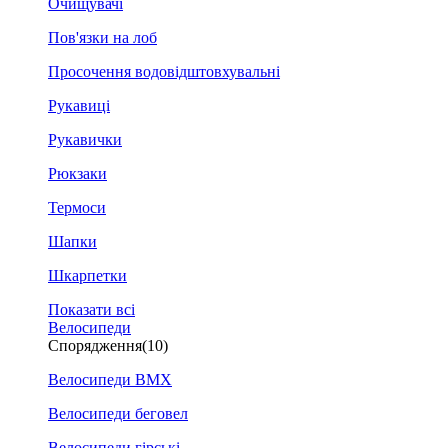
Очищувачі
Пов'язки на лоб
Просочення водовідштовхувальні
Рукавиці
Рукавички
Рюкзаки
Термоси
Шапки
Шкарпетки
Показати всі
Велосипеди
Спорядження
(10)
Велосипеди BMX
Велосипеди беговел
Велосипеди гірські