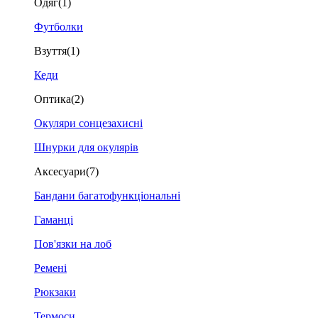
Одяг
(1)
Футболки
Взуття
(1)
Кеди
Оптика
(2)
Окуляри сонцезахисні
Шнурки для окулярів
Аксесуари
(7)
Бандани багатофункціональні
Гаманці
Пов'язки на лоб
Ремені
Рюкзаки
Термоси