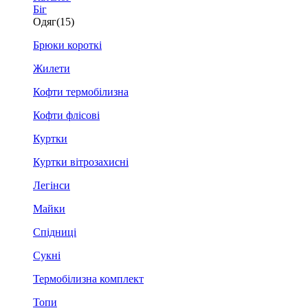
Біг
Одяг
(15)
Брюки короткі
Жилети
Кофти термобілизна
Кофти флісові
Куртки
Куртки вітрозахисні
Легінси
Майки
Спідниці
Сукні
Термобілизна комплект
Топи