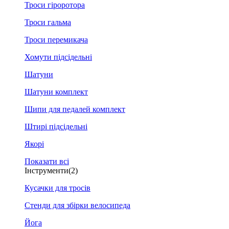
Троси гіроротора
Троси гальма
Троси перемикача
Хомути підсідельні
Шатуни
Шатуни комплект
Шипи для педалей комплект
Штирі підсідельні
Якорі
Показати всі
Інструменти
(2)
Кусачки для тросів
Стенди для збірки велосипеда
Йога