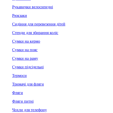
Рукавички велосипедні
Рюкзаки
Сидіння для перевезення дітей
Стенди для збирання коліс
Сумки на кермо
Сумки на пояс
Сумки на раму
Сумки підсідельні
Термоси
Тримачі для фляги
Фляги
Фляги питні
Чохли для телефону