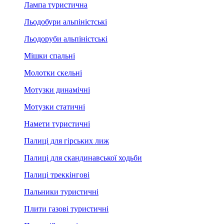
Лампа туристична
Льодобури альпіністські
Льодоруби альпіністські
Мішки спальні
Молотки скельні
Мотузки динамічні
Мотузки статичні
Намети туристичні
Палиці для гірських лиж
Палиці для скандинавської ходьби
Палиці треккінгові
Пальники туристичні
Плити газові туристичні