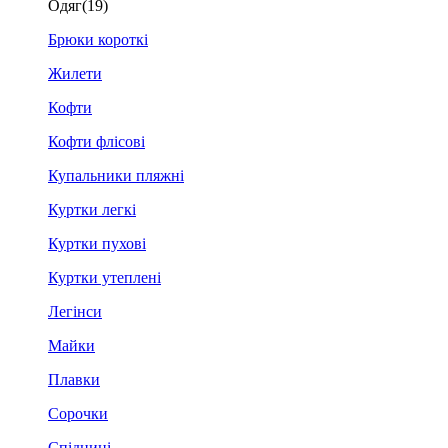
Одяг
(19)
Брюки короткі
Жилети
Кофти
Кофти флісові
Купальники пляжні
Куртки легкі
Куртки пухові
Куртки утеплені
Легінси
Майки
Плавки
Сорочки
Спідниці