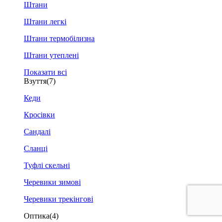
Штани
Штани легкі
Штани термобілизна
Штани утеплені
Показати всі
Взуття
(7)
Кеди
Кросівки
Сандалі
Сланці
Туфлі скельні
Черевики зимові
Черевики трекінгові
Оптика
(4)