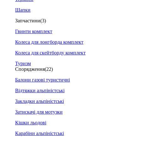
Шапки
Запчастини
(3)
Гвинти комплект
Колеса для лонгборда комплект
Колеса для скейтборду комплект
Туризм
Спорядження
(22)
Балони газові туристичні
Відтяжки альпіністські
Закладки альпіністські
Затискачі для мотузки
Кішки льодові
Карабіни альпіністські