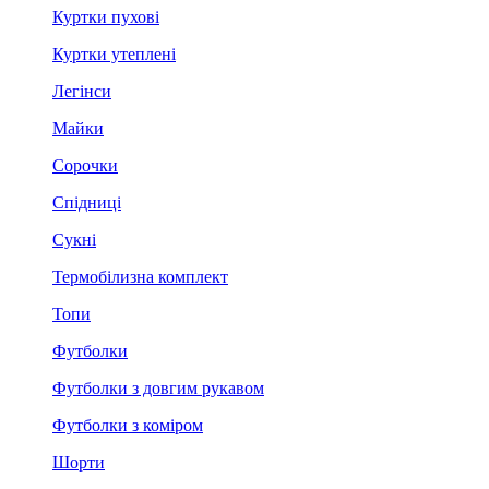
Куртки пухові
Куртки утеплені
Легінси
Майки
Сорочки
Спідниці
Сукні
Термобілизна комплект
Топи
Футболки
Футболки з довгим рукавом
Футболки з коміром
Шорти