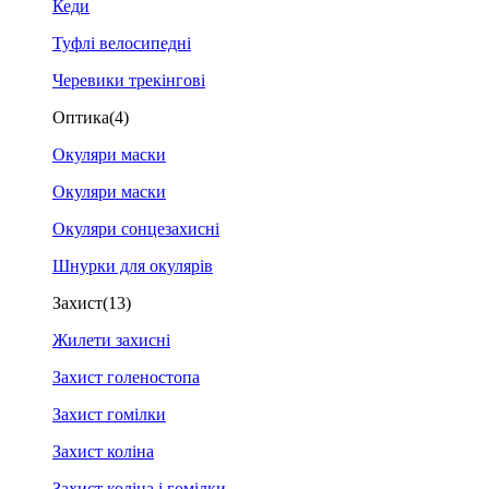
Кеди
Туфлі велосипедні
Черевики трекінгові
Оптика
(4)
Окуляри маски
Окуляри маски
Окуляри сонцезахисні
Шнурки для окулярів
Захист
(13)
Жилети захисні
Захист голеностопа
Захист гомілки
Захист коліна
Захист коліна і гомілки