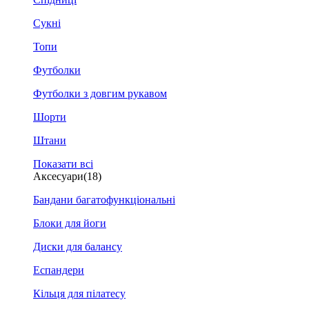
Сукні
Топи
Футболки
Футболки з довгим рукавом
Шорти
Штани
Показати всі
Аксесуари
(18)
Бандани багатофункціональні
Блоки для йоги
Диски для балансу
Еспандери
Кільця для пілатесу