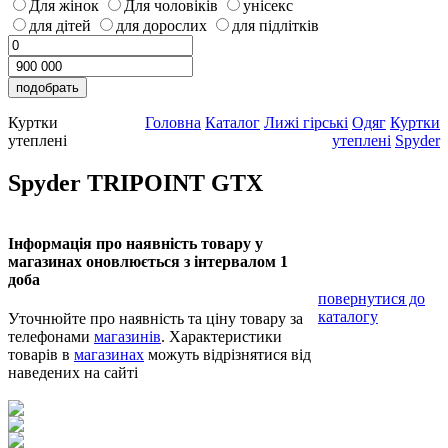
Для жінок
Для чоловіків
унісекс
для дітей
для дорослих
для підлітків
Куртки
Головна
Каталог
Лижі гірські
Одяг
Куртки
утеплені
утеплені
Spyder
Spyder TRIPOINT GTX
Інформація про наявність товару у
магазинах оновлюється з інтервалом 1
доба
повернутися до
каталогу
Уточнюйте про наявність та ціну товару за
телефонами
магазинів
. Характеристики
товарів в
магазинах
можуть відрізнятися від
наведених на сайті