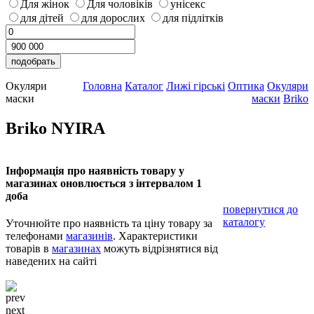
Для жінок
Для чоловіків
унісекс
для дітей
для дорослих
для підлітків
Окуляри
Головна
Каталог
Лижі гірські
Оптика
Окуляри
маски
маски
Briko
Briko NYIRA
Інформація про наявність товару у
магазинах оновлюється з інтервалом 1
доба
повернутися до
каталогу
Уточнюйте про наявність та ціну товару за
телефонами
магазинів
. Характеристики
товарів в
магазинах
можуть відрізнятися від
наведених на сайті
prev
next