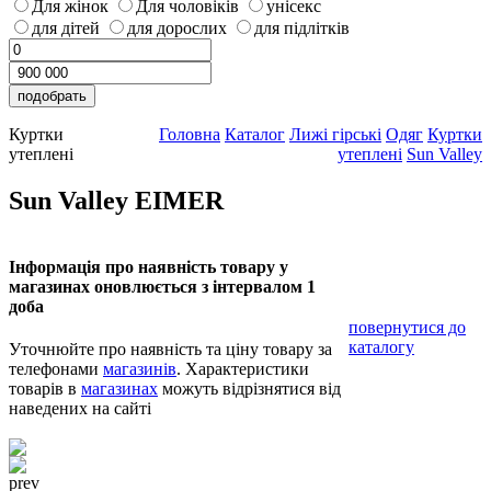
Для жінок
Для чоловіків
унісекс
для дітей
для дорослих
для підлітків
Куртки
Головна
Каталог
Лижі гірські
Одяг
Куртки
утеплені
утеплені
Sun Valley
Sun Valley EIMER
Інформація про наявність товару у
магазинах оновлюється з інтервалом 1
доба
повернутися до
каталогу
Уточнюйте про наявність та ціну товару за
телефонами
магазинів
. Характеристики
товарів в
магазинах
можуть відрізнятися від
наведених на сайті
prev