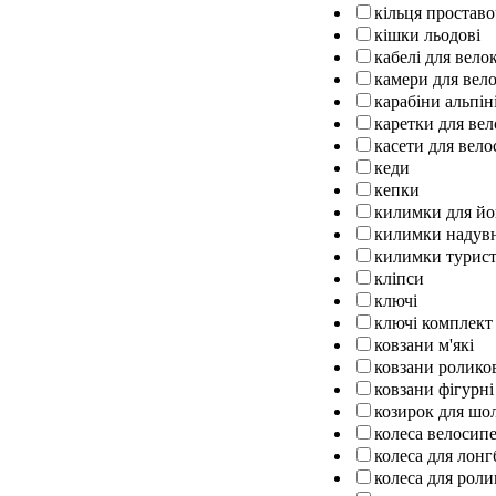
кільця проставо
кішки льодові
кабелі для вел
камери для вел
карабіни альпін
каретки для ве
касети для вело
кеди
кепки
килимки для йо
килимки надув
килимки турист
кліпси
ключі
ключі комплект
ковзани м'які
ковзани ролико
ковзани фігурні
козирок для шо
колеса велосипе
колеса для лон
колеса для роли