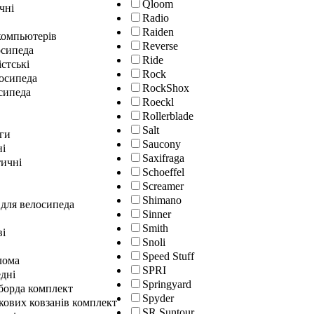
Qloom
чні
Radio
Raiden
окомпьютерів
Reverse
осипеда
Ride
істські
Rock
лосипеда
RockShox
сипеда
Roeckl
Rollerblade
Salt
ги
Saucony
ні
Saxifraga
ичні
Schoeffel
Screamer
Shimano
 для велосипеда
Sinner
Smith
ві
Snoli
Speed Stuff
лома
SPRI
дні
Springyard
гборда комплект
Spyder
кових ковзанів комплект
SR Suntour