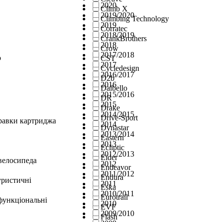
2020
Climb X
2019/2020
Climbing Technology
2019
Corratec
2018/2019
CrankBrothers
2018
Crow
2017/2018
о
CST
2017
Cycledesign
2016/2017
D2b
2016
Dalbello
2015/2016
DR
2015
Drake
2014/2015
Drive-Sport
правки картриджа
2014
Dynastar
2013/2014
Eastern
2013
Ecliptic
2012/2013
Eider
велосипеда
2012
Endeavor
2011/2012
Endura
уристичні
2011
Eska
2010/2011
Eurotrail
функціональні
2010
EVF
2009/2010
Flash