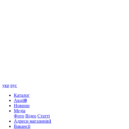
укр
рус
Каталог
Акції
0
Новини
Медіа
Фото
Відео
Статті
Адреси магазинів
1
Вакансії