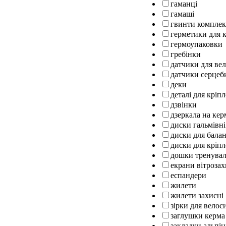
гаманці
гамаші
гвинти комплек
герметики для к
гермоупаковки
гребінки
датчики для ве
датчики серцеб
деки
деталі для кріп
дзвінки
дзеркала на кер
диски гальмівні
диски для бала
диски для кріпл
дошки тренуваль
екрани вітрозах
еспандери
жилети
жилети захисні
зірки для велос
заглушки керма
закладки альпін