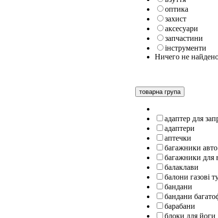
оптика
захист
аксесуари
запчастини
інструменти
Ничего не найден
товарна група
адаптер для за
адаптери
аптечки
багажники авто
багажники для 
балаклави
балони газові т
бандани
бандани багато
барабани
блоки для йоги