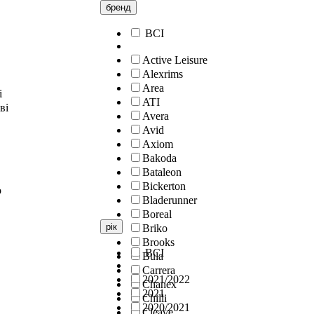
бренд
ВСІ
Active Leisure
Alexrims
Area
і
ATI
ві
Avera
Avid
Axiom
Bakoda
Bataleon
Bickerton
о
Bladerunner
Boreal
рік
Briko
Brooks
ВСІ
Bula
Carrera
2021/2022
Chanex
2021
Chilli
2020/2021
Cleave