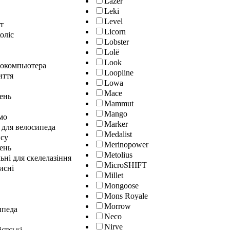
Lazer
Leki
Level
т
Licorn
оліс
Lobster
Lolё
Look
локомпьютера
Loopline
иття
Lowa
Mace
лень
Mammut
Mango
мо
Marker
 для велосипеда
Medalist
нсу
Merinopower
ень
Metolius
ні для скелелазіння
MicroSHIFT
исні
Millet
Mongoose
Mons Royale
Morrow
ипеда
Neco
Nirve
істські