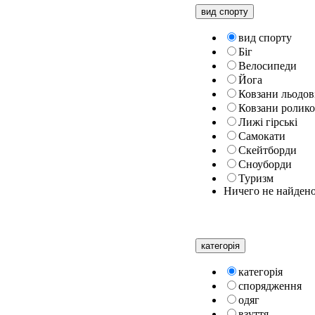
вид спорту
вид спорту
Біг
Велосипеди
Йога
Ковзани льодов
Ковзани ролико
Лижі гірські
Самокати
Скейтборди
Сноуборди
Туризм
Ничего не найден
категорiя
категорiя
спорядження
одяг
взуття