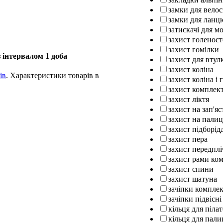
замки для вело
замки для ланц
затискачі для м
захист голенос
захист гомілки
 інтервалом 1 доба
захист для втул
захист коліна
ів
. Характеристики товарів в
захист коліна і 
захист комплек
захист ліктя
захист на зап'яс
захист на палиц
захист підборід
захист пера
захист передплі
захист рами ко
захист спини
захист шатуна
зачіпки компле
зачіпки підвісні
кільця для піла
кільця для пали