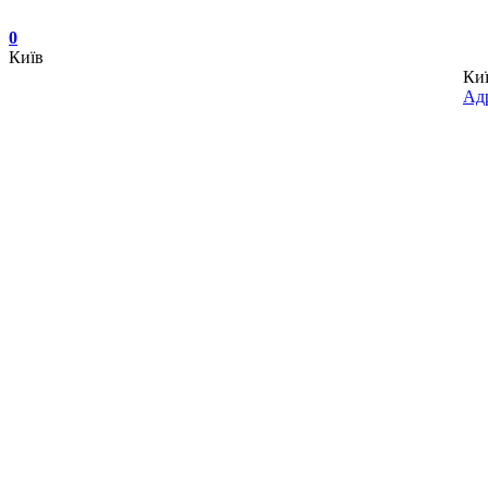
0
Київ
Ки
Адр