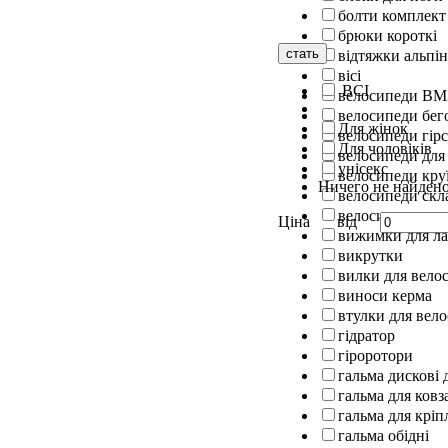
болти комплект
брюки короткі
стать
відтяжки альпін
вісі
ВСІ
велосипеди B
велосипеди бег
Для жінок
велосипеди гірс
Для чоловіків
велосипеди для
унісекс
велосипеди кру
Ничего не найден
велосипеди скл
велосипеди шос
Ціна
від
вижимки для л
викрутки
вилки для вело
виноси керма
втулки для вел
гідратор
гіроротори
гальма дискові 
гальма для ковз
гальма для кріп
гальма обідні