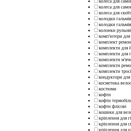
колеса для само
колеса для само
колеса для ске
колодки гальмів
колодки гальмів
колонки рульов
комп'ютери для
комплект ремо
комплекти для 
комплекти для п
комплекти м'ячи
комплекти ремо
комплекти тросі
кондуктори для
косметика вело
костюми
кофти
кофти термобіл
кофти флісові
кошики для вел
кріплення для г
кріплення для 
кріплення для 