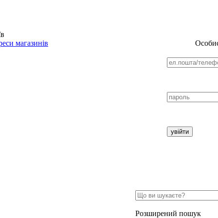
їв
еси магазинів
Особис
Розширений пошук