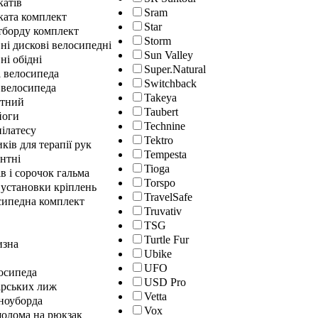
катів
Sram
ката комплект
Star
йтборду комплект
Storm
ні дискові велосипедні
Sun Valley
ні обідні
Super.Natural
і велосипеда
Switchback
 велосипеда
Takeya
нтний
Taubert
йоги
Technine
ілатесу
Tektro
ків для терапії рук
Tempesta
нтні
Tioga
в і сорочок гальма
Torspo
 установки кріплень
TravelSafe
сипедна комплект
Truvativ
TSG
Turtle Fur
изна
Ubike
UFO
осипеда
USD Pro
ірських лиж
Vetta
сноуборда
Vox
шолома на рюкзак