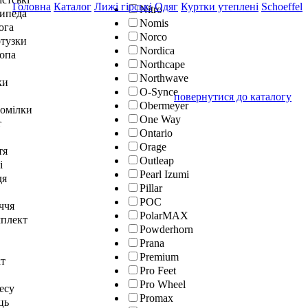
Головна
Каталог
Лижі гірські
Одяг
Куртки утеплені
Schoeffel
Nitro
сипеда
Nomis
юга
Norco
отузки
Nordica
топа
Northcape
Northwave
ки
O-Synce
повернутися до каталогу
Obermeyer
гомілки
One Way
т
Ontario
Orage
тя
Outleap
і
Pearl Izumi
дя
Pillar
POC
ччя
PolarMAX
мплект
Powderhorn
Prana
Premium
кт
Pro Feet
Pro Wheel
тесу
Promax
ць