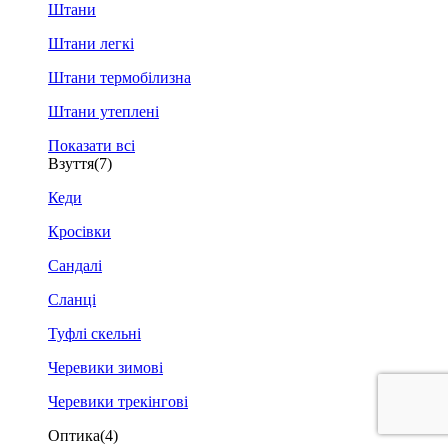
Штани
Штани легкі
Штани термобілизна
Штани утеплені
Показати всі
Взуття
(7)
Кеди
Кросівки
Сандалі
Сланці
Туфлі скельні
Черевики зимові
Черевики трекінгові
Оптика
(4)