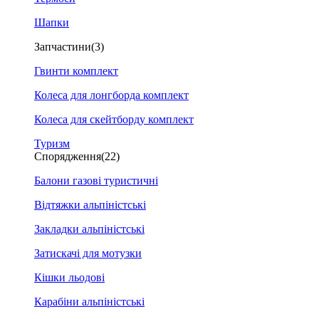
Шапки
Запчастини
(3)
Гвинти комплект
Колеса для лонгборда комплект
Колеса для скейтборду комплект
Туризм
Спорядження
(22)
Балони газові туристичні
Відтяжки альпіністські
Закладки альпіністські
Затискачі для мотузки
Кішки льодові
Карабіни альпіністські