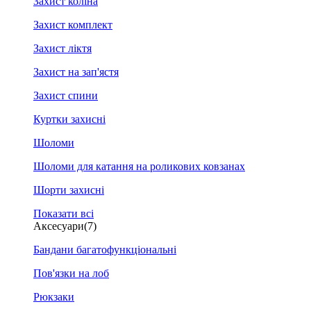
Захист коліна
Захист комплект
Захист ліктя
Захист на зап'ястя
Захист спини
Куртки захисні
Шоломи
Шоломи для катання на роликових ковзанах
Шорти захисні
Показати всі
Аксесуари
(7)
Бандани багатофункціональні
Пов'язки на лоб
Рюкзаки