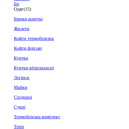
Біг
Одяг
(15)
Брюки короткі
Жилети
Кофти термобілизна
Кофти флісові
Куртки
Куртки вітрозахисні
Легінси
Майки
Спідниці
Сукні
Термобілизна комплект
Топи