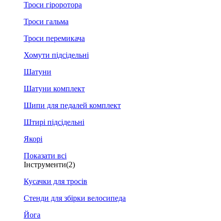
Троси гіроротора
Троси гальма
Троси перемикача
Хомути підсідельні
Шатуни
Шатуни комплект
Шипи для педалей комплект
Штирі підсідельні
Якорі
Показати всі
Інструменти
(2)
Кусачки для тросів
Стенди для збірки велосипеда
Йога