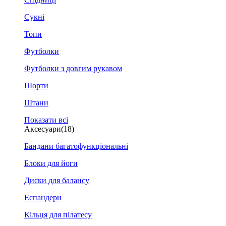
Сукні
Топи
Футболки
Футболки з довгим рукавом
Шорти
Штани
Показати всі
Аксесуари
(18)
Бандани багатофункціональні
Блоки для йоги
Диски для балансу
Еспандери
Кільця для пілатесу