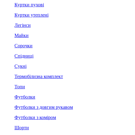
Куртки пухові
Куртки утеплені
Легінси
Майки
Сорочки
Спідниці
Сукні
Термобілизна комплект
Топи
Футболки
Футболки з довгим рукавом
Футболки з коміром
Шорти