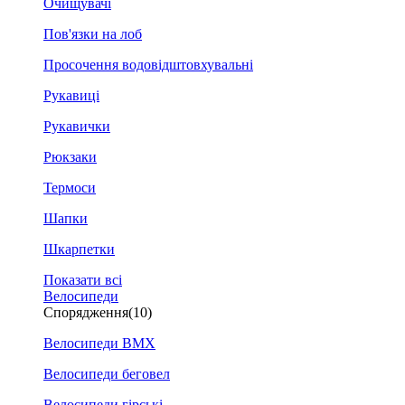
Очищувачі
Пов'язки на лоб
Просочення водовідштовхувальні
Рукавиці
Рукавички
Рюкзаки
Термоси
Шапки
Шкарпетки
Показати всі
Велосипеди
Спорядження
(10)
Велосипеди BMX
Велосипеди беговел
Велосипеди гірські