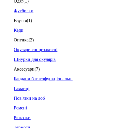
Одяг
(1)
Футболки
Взуття
(1)
Кеди
Оптика
(2)
Окуляри сонцезахисні
Шнурки для окулярів
Аксесуари
(7)
Бандани багатофункціональні
Гаманці
Пов'язки на лоб
Ремені
Рюкзаки
Термоси