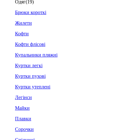
Одяг
(19)
Брюки короткі
Жилети
Кофти
Кофти флісові
Купальники пляжні
Куртки легкі
Куртки пухові
Куртки утеплені
Легінси
Майки
Плавки
Сорочки
Спідниці