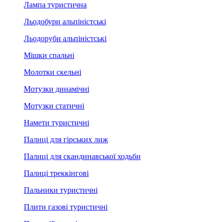
Лампа туристична
Льодобури альпіністські
Льодоруби альпіністські
Мішки спальні
Молотки скельні
Мотузки динамічні
Мотузки статичні
Намети туристичні
Палиці для гірських лиж
Палиці для скандинавської ходьби
Палиці треккінгові
Пальники туристичні
Плити газові туристичні