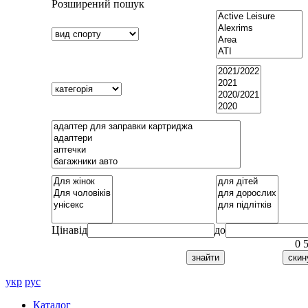
Розширений пошук
Ціна
від
до
0
укр
рус
Каталог