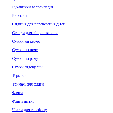
Рукавички велосипедні
Рюкзаки
Сидіння для перевезення дітей
Стенди для збирання коліс
Сумки на кермо
Сумки на пояс
Сумки на раму
Сумки підсідельні
Термоси
Тримачі для фляги
Фляги
Фляги питні
Чохли для телефону