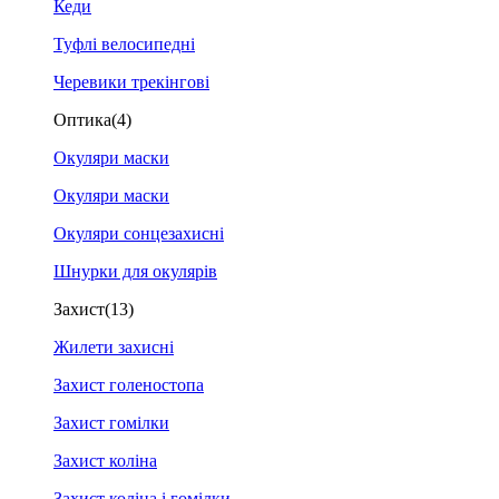
Кеди
Туфлі велосипедні
Черевики трекінгові
Оптика
(4)
Окуляри маски
Окуляри маски
Окуляри сонцезахисні
Шнурки для окулярів
Захист
(13)
Жилети захисні
Захист голеностопа
Захист гомілки
Захист коліна
Захист коліна і гомілки