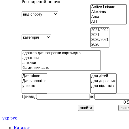
Розширений пошук
Ціна
від
до
0
укр
рус
Каталог