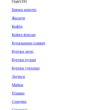
Одяг
(19)
Брюки короткі
Жилети
Кофти
Кофти флісові
Купальники пляжні
Куртки легкі
Куртки пухові
Куртки утеплені
Легінси
Майки
Плавки
Сорочки
Спідниці