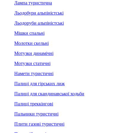
Лампа туристична
Льодобури альпіністські
Льодоруби альпіністські
Мішки спальні
Молотки скельні
Мотузки динамічні
Мотузки статичні
Намети туристичні
Палиці для гірських лиж
Палиці для скандинавської ходьби
Палиці треккінгові
Пальники туристичні
Плити газові туристичні