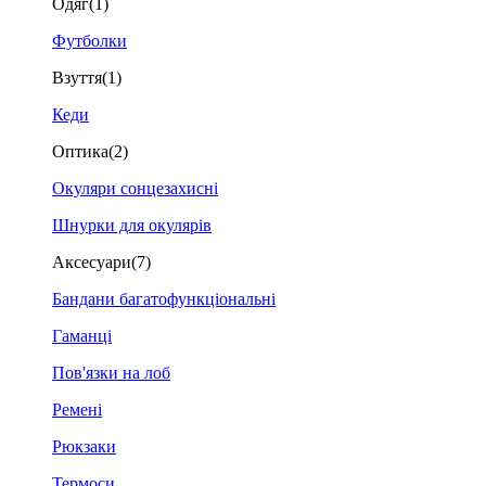
Одяг
(1)
Футболки
Взуття
(1)
Кеди
Оптика
(2)
Окуляри сонцезахисні
Шнурки для окулярів
Аксесуари
(7)
Бандани багатофункціональні
Гаманці
Пов'язки на лоб
Ремені
Рюкзаки
Термоси