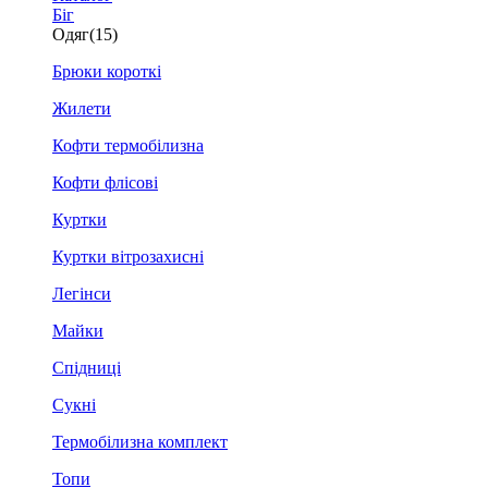
Біг
Одяг
(15)
Брюки короткі
Жилети
Кофти термобілизна
Кофти флісові
Куртки
Куртки вітрозахисні
Легінси
Майки
Спідниці
Сукні
Термобілизна комплект
Топи