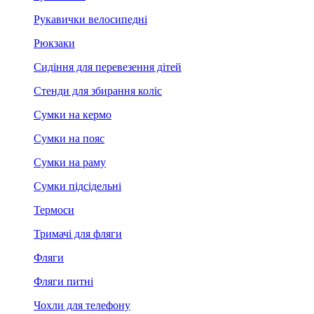
Рукавички велосипедні
Рюкзаки
Сидіння для перевезення дітей
Стенди для збирання коліс
Сумки на кермо
Сумки на пояс
Сумки на раму
Сумки підсідельні
Термоси
Тримачі для фляги
Фляги
Фляги питні
Чохли для телефону