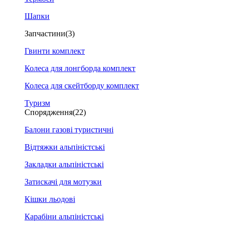
Шапки
Запчастини
(3)
Гвинти комплект
Колеса для лонгборда комплект
Колеса для скейтборду комплект
Туризм
Спорядження
(22)
Балони газові туристичні
Відтяжки альпіністські
Закладки альпіністські
Затискачі для мотузки
Кішки льодові
Карабіни альпіністські