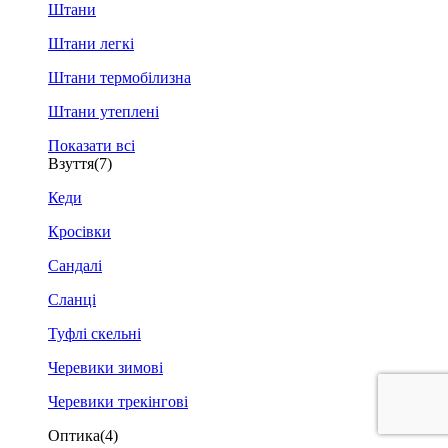
Штани
Штани легкі
Штани термобілизна
Штани утеплені
Показати всі
Взуття
(7)
Кеди
Кросівки
Сандалі
Сланці
Туфлі скельні
Черевики зимові
Черевики трекінгові
Оптика
(4)