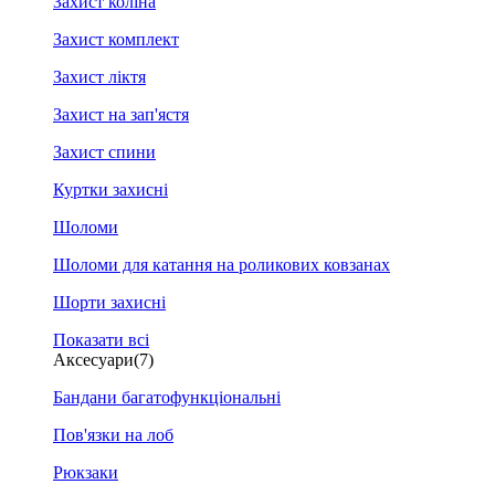
Захист коліна
Захист комплект
Захист ліктя
Захист на зап'ястя
Захист спини
Куртки захисні
Шоломи
Шоломи для катання на роликових ковзанах
Шорти захисні
Показати всі
Аксесуари
(7)
Бандани багатофункціональні
Пов'язки на лоб
Рюкзаки