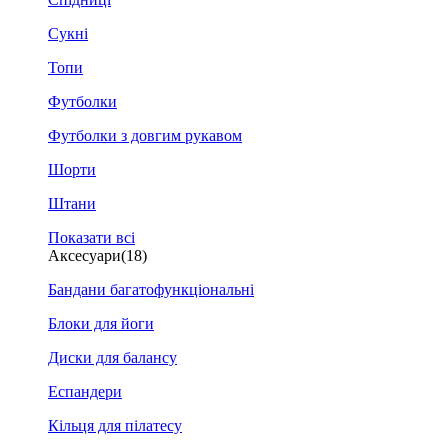
Сукні
Топи
Футболки
Футболки з довгим рукавом
Шорти
Штани
Показати всі
Аксесуари
(18)
Бандани багатофункціональні
Блоки для йоги
Диски для балансу
Еспандери
Кільця для пілатесу