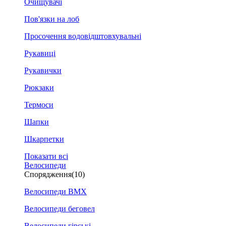
Очищувачі
Пов'язки на лоб
Просочення водовідштовхувальні
Рукавиці
Рукавички
Рюкзаки
Термоси
Шапки
Шкарпетки
Показати всі
Велосипеди
Спорядження
(10)
Велосипеди BMX
Велосипеди беговел
Велосипеди гірські