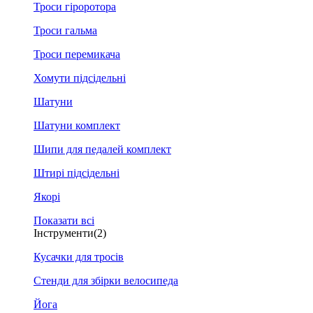
Троси гіроротора
Троси гальма
Троси перемикача
Хомути підсідельні
Шатуни
Шатуни комплект
Шипи для педалей комплект
Штирі підсідельні
Якорі
Показати всі
Інструменти
(2)
Кусачки для тросів
Стенди для збірки велосипеда
Йога