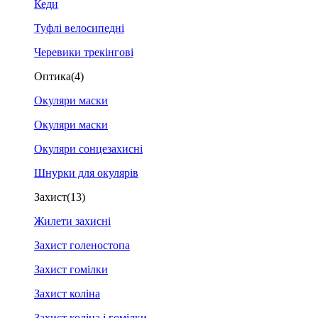
Кеди
Туфлі велосипедні
Черевики трекінгові
Оптика
(4)
Окуляри маски
Окуляри маски
Окуляри сонцезахисні
Шнурки для окулярів
Захист
(13)
Жилети захисні
Захист голеностопа
Захист гомілки
Захист коліна
Захист коліна і гомілки