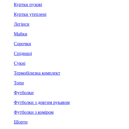
Куртки пухові
Куртки утеплені
Легінси
Майки
Сорочки
Спідниці
Сукні
Термобілизна комплект
Топи
Футболки
Футболки з довгим рукавом
Футболки з коміром
Шорти