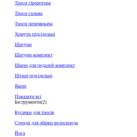
Троси гіроротора
Троси гальма
Троси перемикача
Хомути підсідельні
Шатуни
Шатуни комплект
Шипи для педалей комплект
Штирі підсідельні
Якорі
Показати всі
Інструменти
(2)
Кусачки для тросів
Стенди для збірки велосипеда
Йога