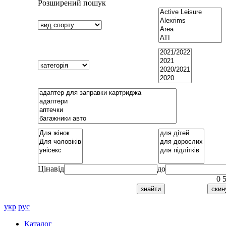
Розширений пошук
Ціна
від
до
0
укр
рус
Каталог