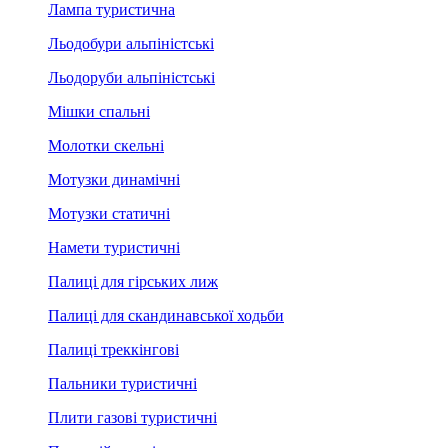
Лампа туристична
Льодобури альпіністські
Льодоруби альпіністські
Мішки спальні
Молотки скельні
Мотузки динамічні
Мотузки статичні
Намети туристичні
Палиці для гірських лиж
Палиці для скандинавської ходьби
Палиці треккінгові
Пальники туристичні
Плити газові туристичні