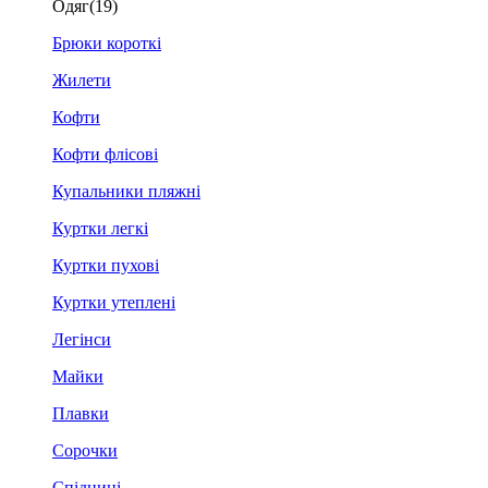
Одяг
(19)
Брюки короткі
Жилети
Кофти
Кофти флісові
Купальники пляжні
Куртки легкі
Куртки пухові
Куртки утеплені
Легінси
Майки
Плавки
Сорочки
Спідниці