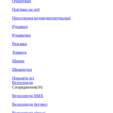
Очищувачі
Пов'язки на лоб
Просочення водовідштовхувальні
Рукавиці
Рукавички
Рюкзаки
Термоси
Шапки
Шкарпетки
Показати всі
Велосипеди
Спорядження
(10)
Велосипеди BMX
Велосипеди беговел
Велосипеди гірські