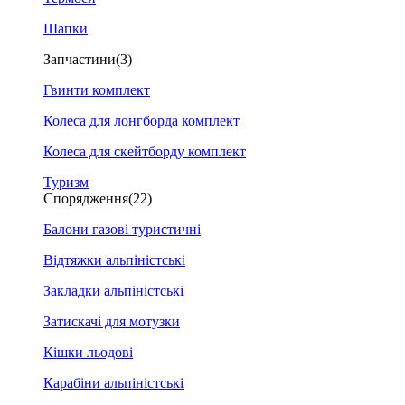
Шапки
Запчастини
(3)
Гвинти комплект
Колеса для лонгборда комплект
Колеса для скейтборду комплект
Туризм
Спорядження
(22)
Балони газові туристичні
Відтяжки альпіністські
Закладки альпіністські
Затискачі для мотузки
Кішки льодові
Карабіни альпіністські