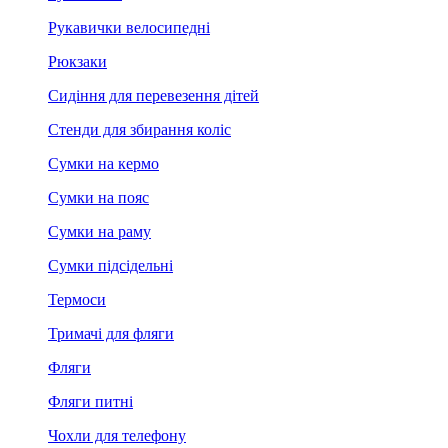
Рукавички велосипедні
Рюкзаки
Сидіння для перевезення дітей
Стенди для збирання коліс
Сумки на кермо
Сумки на пояс
Сумки на раму
Сумки підсідельні
Термоси
Тримачі для фляги
Фляги
Фляги питні
Чохли для телефону