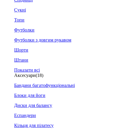
Сукні
Топи
Футболки
Футболки з довгим рукавом
Шорти
Штани
Показати всі
Аксесуари
(18)
Бандани багатофункціональні
Блоки для йоги
Диски для балансу
Еспандери
Кільця для пілатесу