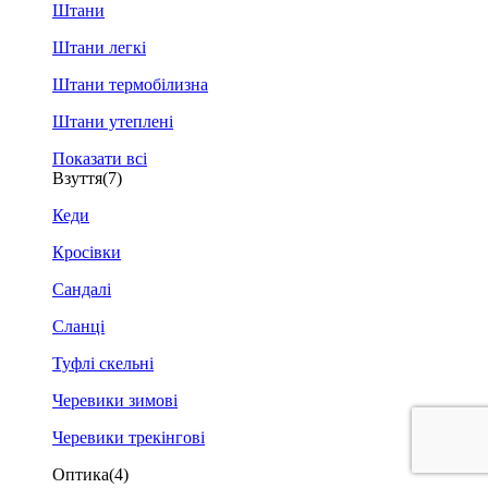
Штани
Штани легкі
Штани термобілизна
Штани утеплені
Показати всі
Взуття
(7)
Кеди
Кросівки
Сандалі
Сланці
Туфлі скельні
Черевики зимові
Черевики трекінгові
Оптика
(4)