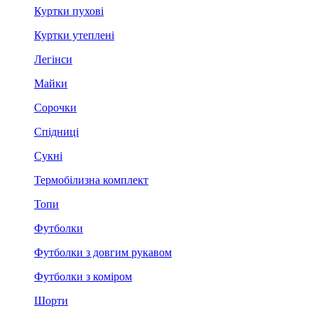
Куртки пухові
Куртки утеплені
Легінси
Майки
Сорочки
Спідниці
Сукні
Термобілизна комплект
Топи
Футболки
Футболки з довгим рукавом
Футболки з коміром
Шорти