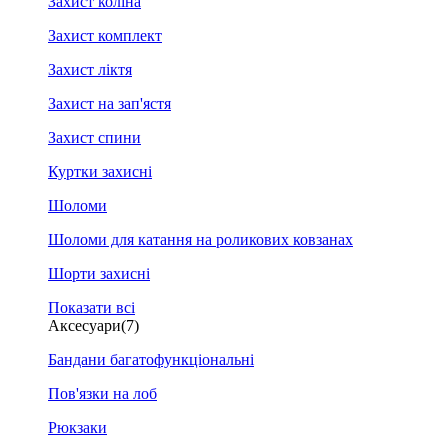
Захист коліна
Захист комплект
Захист ліктя
Захист на зап'ястя
Захист спини
Куртки захисні
Шоломи
Шоломи для катання на роликових ковзанах
Шорти захисні
Показати всі
Аксесуари
(7)
Бандани багатофункціональні
Пов'язки на лоб
Рюкзаки