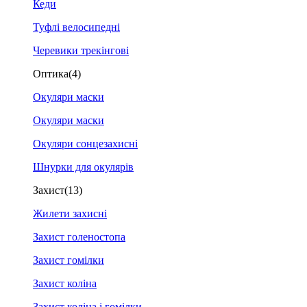
Кеди
Туфлі велосипедні
Черевики трекінгові
Оптика
(4)
Окуляри маски
Окуляри маски
Окуляри сонцезахисні
Шнурки для окулярів
Захист
(13)
Жилети захисні
Захист голеностопа
Захист гомілки
Захист коліна
Захист коліна і гомілки