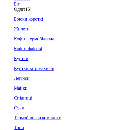
Біг
Одяг
(15)
Брюки короткі
Жилети
Кофти термобілизна
Кофти флісові
Куртки
Куртки вітрозахисні
Легінси
Майки
Спідниці
Сукні
Термобілизна комплект
Топи