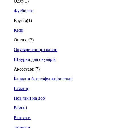
Одяг
(1)
Футболки
Взуття
(1)
Кеди
Оптика
(2)
Окуляри сонцезахисні
Шнурки для окулярів
Аксесуари
(7)
Бандани багатофункціональні
Гаманці
Пов'язки на лоб
Ремені
Рюкзаки
Термоси