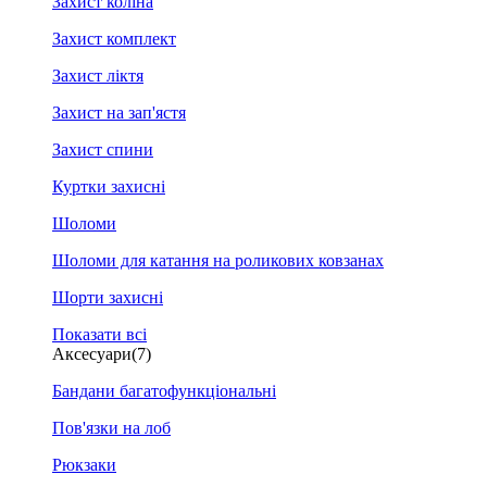
Захист коліна
Захист комплект
Захист ліктя
Захист на зап'ястя
Захист спини
Куртки захисні
Шоломи
Шоломи для катання на роликових ковзанах
Шорти захисні
Показати всі
Аксесуари
(7)
Бандани багатофункціональні
Пов'язки на лоб
Рюкзаки