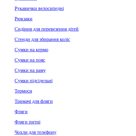
Рукавички велосипедні
Рюкзаки
Сидіння для перевезення дітей
Стенди для збирання коліс
Сумки на кермо
Сумки на пояс
Сумки на раму
Сумки підсідельні
Термоси
Тримачі для фляги
Фляги
Фляги питні
Чохли для телефону