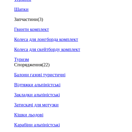
Шапки
Запчастини
(3)
Гвинти комплект
Колеса для лонгборда комплект
Колеса для скейтборду комплект
Туризм
Спорядження
(22)
Балони газові туристичні
Відтяжки альпіністські
Закладки альпіністські
Затискачі для мотузки
Кішки льодові
Карабіни альпіністські