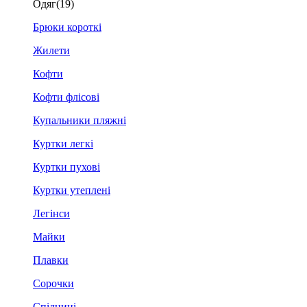
Одяг
(19)
Брюки короткі
Жилети
Кофти
Кофти флісові
Купальники пляжні
Куртки легкі
Куртки пухові
Куртки утеплені
Легінси
Майки
Плавки
Сорочки
Спідниці