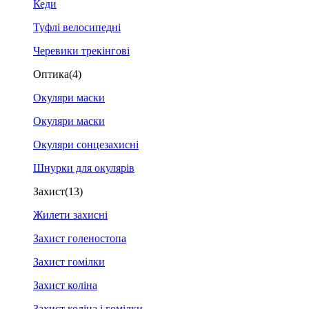
Кеди
Туфлі велосипедні
Черевики трекінгові
Оптика
(4)
Окуляри маски
Окуляри маски
Окуляри сонцезахисні
Шнурки для окулярів
Захист
(13)
Жилети захисні
Захист голеностопа
Захист гомілки
Захист коліна
Захист коліна і гомілки