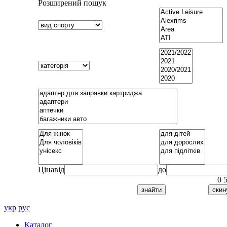
Розширений пошук
Ціна
від
до
0
укр
рус
Каталог