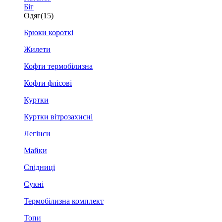
Біг
Одяг
(15)
Брюки короткі
Жилети
Кофти термобілизна
Кофти флісові
Куртки
Куртки вітрозахисні
Легінси
Майки
Спідниці
Сукні
Термобілизна комплект
Топи