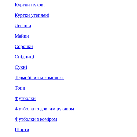
Куртки пухові
Куртки утеплені
Легінси
Майки
Сорочки
Спідниці
Сукні
Термобілизна комплект
Топи
Футболки
Футболки з довгим рукавом
Футболки з коміром
Шорти