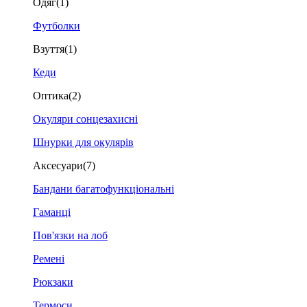
Одяг
(1)
Футболки
Взуття
(1)
Кеди
Оптика
(2)
Окуляри сонцезахисні
Шнурки для окулярів
Аксесуари
(7)
Бандани багатофункціональні
Гаманці
Пов'язки на лоб
Ремені
Рюкзаки
Термоси