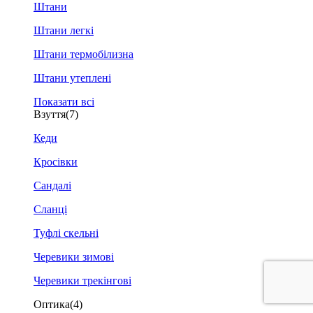
Штани
Штани легкі
Штани термобілизна
Штани утеплені
Показати всі
Взуття
(7)
Кеди
Кросівки
Сандалі
Сланці
Туфлі скельні
Черевики зимові
Черевики трекінгові
Оптика
(4)