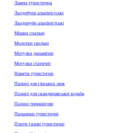
Лампа туристична
Льодобури альпіністські
Льодоруби альпіністські
Мішки спальні
Молотки скельні
Мотузки динамічні
Мотузки статичні
Намети туристичні
Палиці для гірських лиж
Палиці для скандинавської ходьби
Палиці треккінгові
Пальники туристичні
Плити газові туристичні