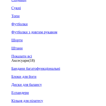
Сукні
Топи
Футболки
Футболки з довгим рукавом
Шорти
Штани
Показати всі
Аксесуари
(18)
Бандани багатофункціональні
Блоки для йоги
Диски для балансу
Еспандери
Кільця для пілатесу