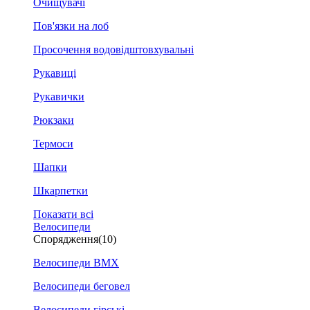
Очищувачі
Пов'язки на лоб
Просочення водовідштовхувальні
Рукавиці
Рукавички
Рюкзаки
Термоси
Шапки
Шкарпетки
Показати всі
Велосипеди
Спорядження
(10)
Велосипеди BMX
Велосипеди беговел
Велосипеди гірські