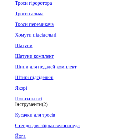
Троси гіроротора
Троси гальма
Троси перемикача
Хомути підсідельні
Шатуни
Шатуни комплект
Шипи для педалей комплект
Штирі підсідельні
Якорі
Показати всі
Інструменти
(2)
Кусачки для тросів
Стенди для збірки велосипеда
Йога