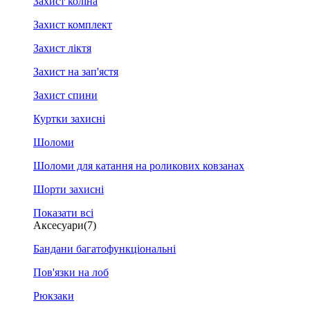
Захист коліна
Захист комплект
Захист ліктя
Захист на зап'ястя
Захист спини
Куртки захисні
Шоломи
Шоломи для катання на роликових ковзанах
Шорти захисні
Показати всі
Аксесуари
(7)
Бандани багатофункціональні
Пов'язки на лоб
Рюкзаки