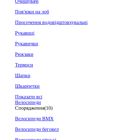
Очищувачі
Пов'язки на лоб
Просочення водовідштовхувальні
Рукавиці
Рукавички
Рюкзаки
Термоси
Шапки
Шкарпетки
Показати всі
Велосипеди
Спорядження
(10)
Велосипеди BMX
Велосипеди беговел
Велосипеди гірські