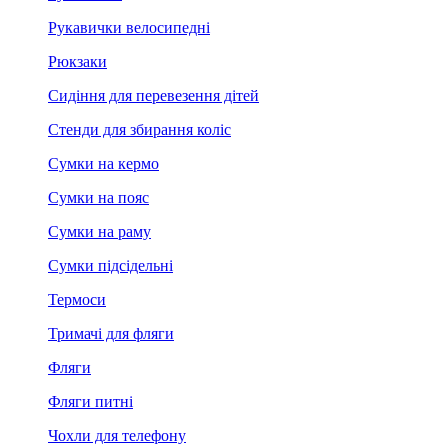
Рукавички велосипедні
Рюкзаки
Сидіння для перевезення дітей
Стенди для збирання коліс
Сумки на кермо
Сумки на пояс
Сумки на раму
Сумки підсідельні
Термоси
Тримачі для фляги
Фляги
Фляги питні
Чохли для телефону