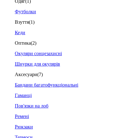
Одяг
(1)
Футболки
Взуття
(1)
Кеди
Оптика
(2)
Окуляри сонцезахисні
Шнурки для окулярів
Аксесуари
(7)
Бандани багатофункціональні
Гаманці
Пов'язки на лоб
Ремені
Рюкзаки
Термоси