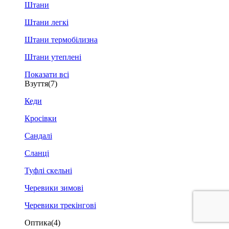
Штани
Штани легкі
Штани термобілизна
Штани утеплені
Показати всі
Взуття
(7)
Кеди
Кросівки
Сандалі
Сланці
Туфлі скельні
Черевики зимові
Черевики трекінгові
Оптика
(4)