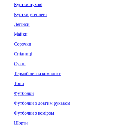
Куртки пухові
Куртки утеплені
Легінси
Майки
Сорочки
Спідниці
Сукні
Термобілизна комплект
Топи
Футболки
Футболки з довгим рукавом
Футболки з коміром
Шорти