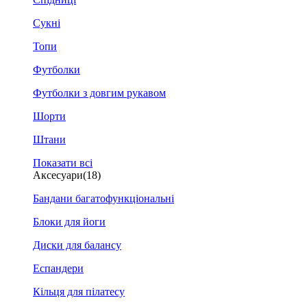
Сукні
Топи
Футболки
Футболки з довгим рукавом
Шорти
Штани
Показати всі
Аксесуари
(18)
Бандани багатофункціональні
Блоки для йоги
Диски для балансу
Еспандери
Кільця для пілатесу