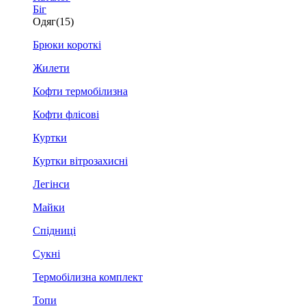
Біг
Одяг
(15)
Брюки короткі
Жилети
Кофти термобілизна
Кофти флісові
Куртки
Куртки вітрозахисні
Легінси
Майки
Спідниці
Сукні
Термобілизна комплект
Топи