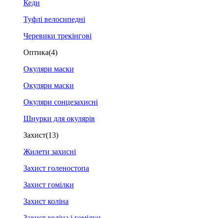
Кеди
Туфлі велосипедні
Черевики трекінгові
Оптика
(4)
Окуляри маски
Окуляри маски
Окуляри сонцезахисні
Шнурки для окулярів
Захист
(13)
Жилети захисні
Захист голеностопа
Захист гомілки
Захист коліна
Захист коліна і гомілки