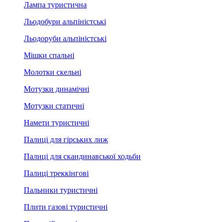
Лампа туристична
Льодобури альпіністські
Льодоруби альпіністські
Мішки спальні
Молотки скельні
Мотузки динамічні
Мотузки статичні
Намети туристичні
Палиці для гірських лиж
Палиці для скандинавської ходьби
Палиці треккінгові
Пальники туристичні
Плити газові туристичні