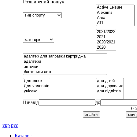
Розширений пошук
Ціна
від
до
0
укр
рус
Каталог