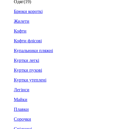
Одяг
(19)
Брюки короткі
Жилети
Кофти
Кофти флісові
Купальники пляжні
Куртки легкі
Куртки пухові
Куртки утеплені
Легінси
Майки
Плавки
Сорочки
Спідниці