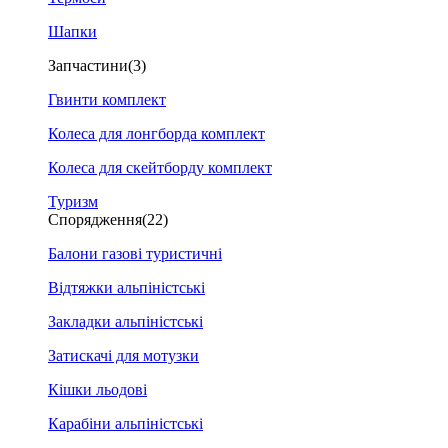
Шапки
Запчастини
(3)
Гвинти комплект
Колеса для лонгборда комплект
Колеса для скейтборду комплект
Туризм
Спорядження
(22)
Балони газові туристичні
Відтяжки альпіністські
Закладки альпіністські
Затискачі для мотузки
Кішки льодові
Карабіни альпіністські