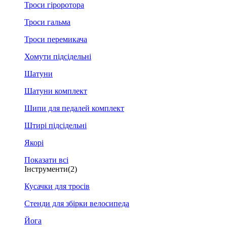
Троси гіроротора
Троси гальма
Троси перемикача
Хомути підсідельні
Шатуни
Шатуни комплект
Шипи для педалей комплект
Штирі підсідельні
Якорі
Показати всі
Інструменти
(2)
Кусачки для тросів
Стенди для збірки велосипеда
Йога