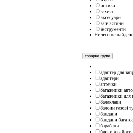
оптика
захист
аксесуари
запчастини
інструменти
Ничего не найден
товарна група
адаптер для за
адаптери
аптечки
багажники авто
багажники для 
балаклави
балони газові т
бандани
бандани багато
барабани
блоки для йоги