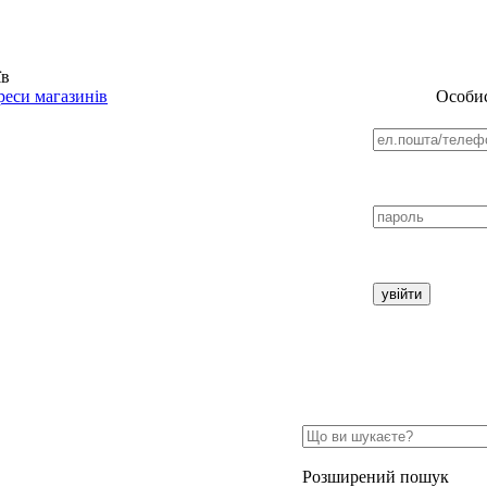
їв
еси магазинів
Особис
Розширений пошук