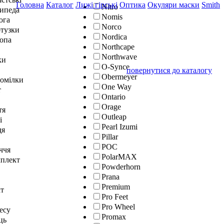
Головна
Каталог
Лижі гірські
Оптика
Окуляри маски
Smith
Nitro
сипеда
Nomis
юга
Norco
отузки
Nordica
топа
Northcape
Northwave
ки
O-Synce
повернутися до каталогу
Obermeyer
гомілки
One Way
т
Ontario
Orage
тя
Outleap
і
Pearl Izumi
дя
Pillar
POC
ччя
PolarMAX
мплект
Powderhorn
Prana
Premium
кт
Pro Feet
Pro Wheel
тесу
Promax
ць