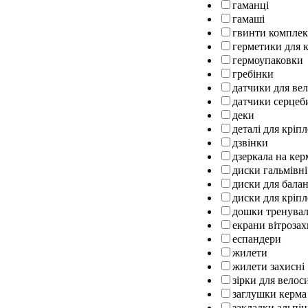
гаманці
гамаші
гвинти комплек
герметики для к
гермоупаковки
гребінки
датчики для ве
датчики серцеб
деки
деталі для кріп
дзвінки
дзеркала на кер
диски гальмівні
диски для бала
диски для кріпл
дошки тренуваль
екрани вітрозах
еспандери
жилети
жилети захисні
зірки для велос
заглушки керма
закладки альпін