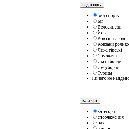
вид спорту
вид спорту
Біг
Велосипеди
Йога
Ковзани льодов
Ковзани ролико
Лижі гірські
Самокати
Скейтборди
Сноуборди
Туризм
Ничего не найден
категорiя
категорiя
спорядження
одяг
взуття