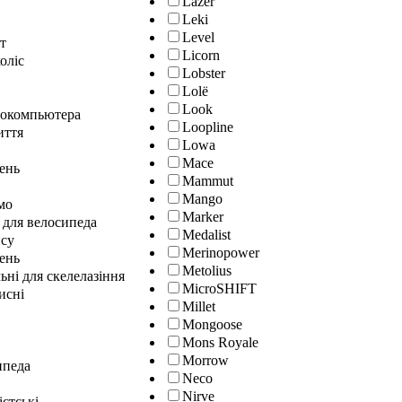
Lazer
Leki
Level
т
Licorn
оліс
Lobster
Lolё
Look
локомпьютера
Loopline
иття
Lowa
Mace
лень
Mammut
Mango
мо
Marker
 для велосипеда
Medalist
нсу
Merinopower
ень
Metolius
ні для скелелазіння
MicroSHIFT
исні
Millet
Mongoose
Mons Royale
Morrow
ипеда
Neco
Nirve
істські