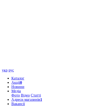
укр
рус
Каталог
Акції
0
Новини
Медіа
Фото
Відео
Статті
Адреси магазинів
1
Вакансії