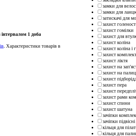
замки для вело
замки для ланц
затискачі для м
захист голенос
захист гомілки
 інтервалом 1 доба
захист для втул
захист коліна
ів
. Характеристики товарів в
захист коліна і 
захист комплек
захист ліктя
захист на зап'яс
захист на палиц
захист підборід
захист пера
захист передплі
захист рами ко
захист спини
захист шатуна
зачіпки компле
зачіпки підвісні
кільця для піла
кільця для пали