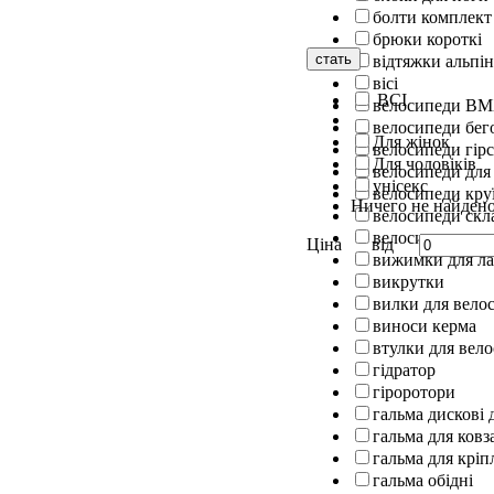
болти комплект
брюки короткі
стать
відтяжки альпін
вісі
ВСІ
велосипеди B
велосипеди бег
Для жінок
велосипеди гірс
Для чоловіків
велосипеди для
унісекс
велосипеди кру
Ничего не найден
велосипеди скл
велосипеди шос
Ціна
від
вижимки для л
викрутки
вилки для вело
виноси керма
втулки для вел
гідратор
гіроротори
гальма дискові 
гальма для ковз
гальма для кріп
гальма обідні