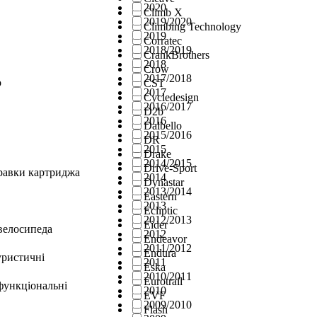
2020
Climb X
2019/2020
Climbing Technology
2019
Corratec
2018/2019
CrankBrothers
2018
Crow
2017/2018
о
CST
2017
Cycledesign
2016/2017
D2b
2016
Dalbello
2015/2016
DR
2015
Drake
2014/2015
Drive-Sport
правки картриджа
2014
Dynastar
2013/2014
Eastern
2013
Ecliptic
2012/2013
Eider
велосипеда
2012
Endeavor
2011/2012
Endura
уристичні
2011
Eska
2010/2011
Eurotrail
функціональні
2010
EVF
2009/2010
Flash