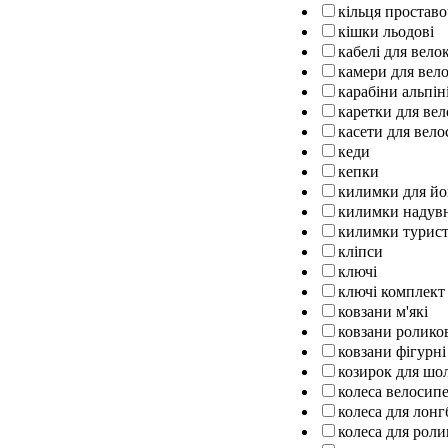
кільця проставо
кішки льодові
кабелі для вел
камери для вел
карабіни альпін
каретки для ве
касети для вело
кеди
кепки
килимки для йо
килимки надув
килимки турист
кліпси
ключі
ключі комплект
ковзани м'які
ковзани ролико
ковзани фігурні
козирок для шо
колеса велосипе
колеса для лон
колеса для роли