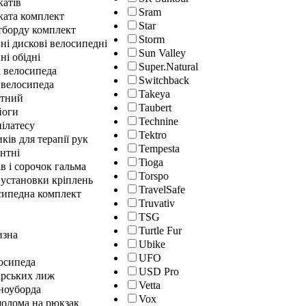
катів
Sram
ката комплект
Star
йтборду комплект
Storm
ні дискові велосипедні
Sun Valley
ні обідні
Super.Natural
і велосипеда
Switchback
 велосипеда
Takeya
нтний
Taubert
йоги
Technine
ілатесу
Tektro
ків для терапії рук
Tempesta
нтні
Tioga
в і сорочок гальма
Torspo
 установки кріплень
TravelSafe
сипедна комплект
Truvativ
TSG
Turtle Fur
изна
Ubike
UFO
осипеда
USD Pro
ірських лиж
Vetta
сноуборда
Vox
шолома на рюкзак