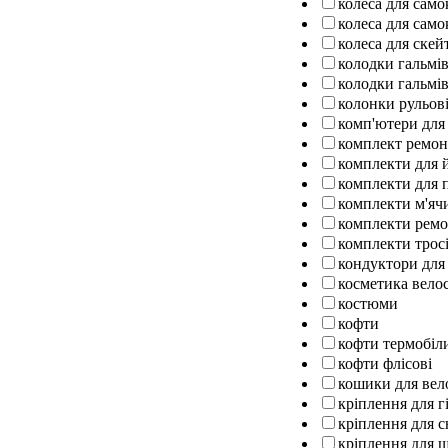
колеса для само
колеса для само
колеса для ске
колодки гальмів
колодки гальмів
колонки рульов
комп'ютери для
комплект ремо
комплекти для 
комплекти для п
комплекти м'ячи
комплекти ремо
комплекти тросі
кондуктори для
косметика вело
костюми
кофти
кофти термобіл
кофти флісові
кошики для вел
кріплення для г
кріплення для 
кріплення для 