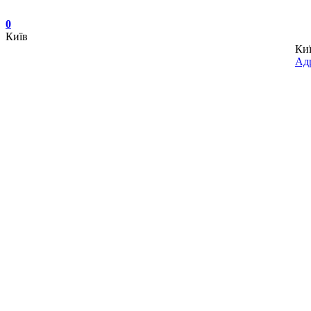
0
Київ
Ки
Адр