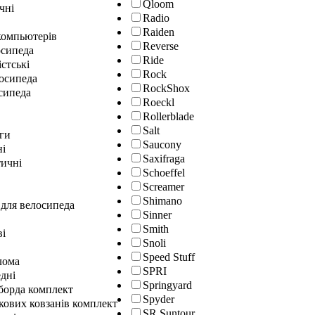
Qloom
чні
Radio
Raiden
окомпьютерів
Reverse
осипеда
Ride
істські
Rock
лосипеда
RockShox
сипеда
Roeckl
Rollerblade
Salt
ги
Saucony
ні
Saxifraga
ичні
Schoeffel
Screamer
Shimano
 для велосипеда
Sinner
Smith
ві
Snoli
Speed Stuff
лома
SPRI
дні
Springyard
гборда комплект
Spyder
кових ковзанів комплект
SR Suntour