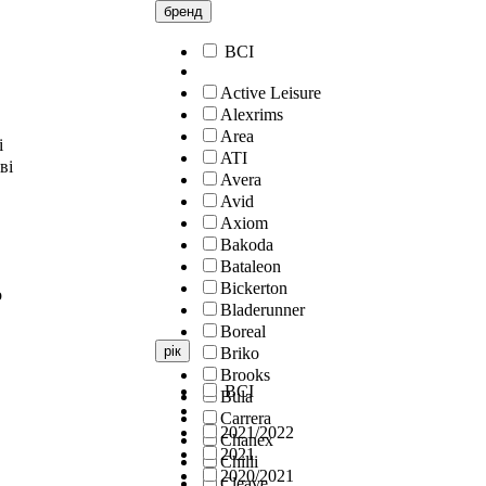
бренд
ВСІ
Active Leisure
Alexrims
Area
і
ATI
ві
Avera
Avid
Axiom
Bakoda
Bataleon
Bickerton
о
Bladerunner
Boreal
рік
Briko
Brooks
ВСІ
Bula
Carrera
2021/2022
Chanex
2021
Chilli
2020/2021
Cleave