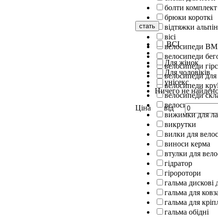
болти комплект
брюки короткі
стать
відтяжки альпін
вісі
ВСІ
велосипеди B
велосипеди бег
Для жінок
велосипеди гірс
Для чоловіків
велосипеди для
унісекс
велосипеди кру
Ничего не найден
велосипеди скл
велосипеди шос
Ціна
від
вижимки для л
викрутки
вилки для вело
виноси керма
втулки для вел
гідратор
гіроротори
гальма дискові 
гальма для ковз
гальма для кріп
гальма обідні