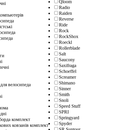
Qloom
чні
Radio
Raiden
окомпьютерів
Reverse
осипеда
Ride
істські
Rock
лосипеда
RockShox
сипеда
Roeckl
Rollerblade
Salt
ги
Saucony
ні
Saxifraga
ичні
Schoeffel
Screamer
Shimano
 для велосипеда
Sinner
Smith
ві
Snoli
Speed Stuff
лома
SPRI
дні
Springyard
гборда комплект
Spyder
кових ковзанів комплект
SR Suntour