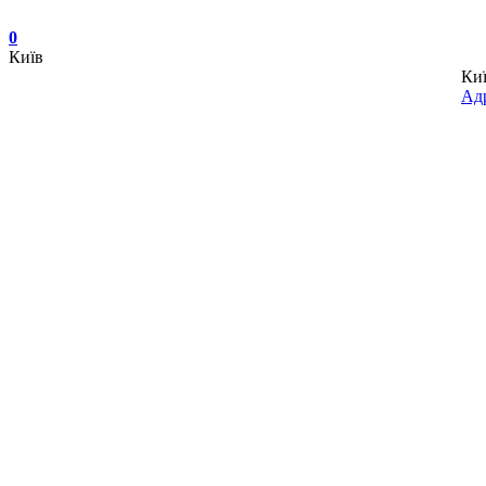
0
Київ
Ки
Адр