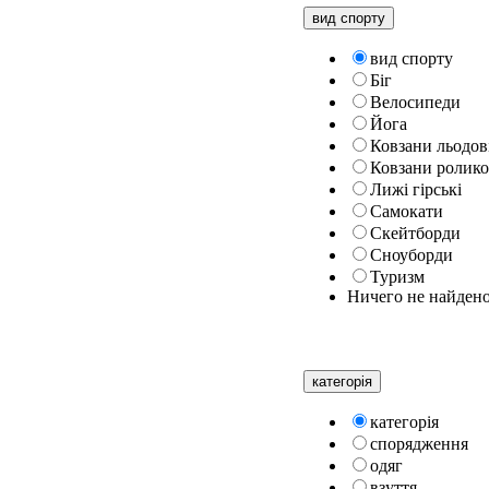
вид спорту
вид спорту
Біг
Велосипеди
Йога
Ковзани льодов
Ковзани ролико
Лижі гірські
Самокати
Скейтборди
Сноуборди
Туризм
Ничего не найден
категорiя
категорiя
спорядження
одяг
взуття