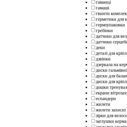
гаманці
гамаші
гвинти комплек
герметики для к
гермоупаковки
гребінки
датчики для ве
датчики серцеб
деки
деталі для кріп
дзвінки
дзеркала на кер
диски гальмівні
диски для бала
диски для кріпл
дошки тренуваль
екрани вітрозах
еспандери
жилети
жилети захисні
зірки для велос
заглушки керма
закладки альпін