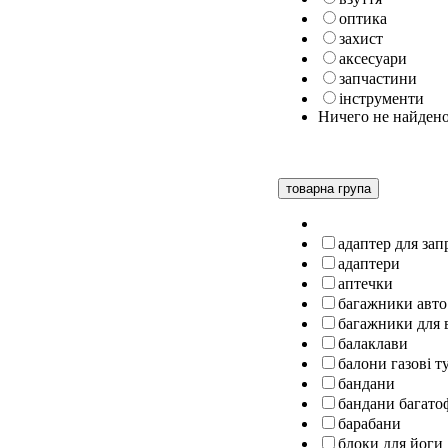
оптика
захист
аксесуари
запчастини
інструменти
Ничего не найден
товарна група
адаптер для за
адаптери
аптечки
багажники авто
багажники для 
балаклави
балони газові т
бандани
бандани багато
барабани
блоки для йоги