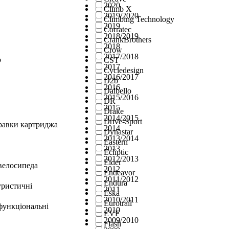
2020
Climb X
2019/2020
Climbing Technology
2019
Corratec
2018/2019
CrankBrothers
2018
Crow
2017/2018
о
CST
2017
Cycledesign
2016/2017
D2b
2016
Dalbello
2015/2016
DR
2015
Drake
2014/2015
Drive-Sport
правки картриджа
2014
Dynastar
2013/2014
Eastern
2013
Ecliptic
2012/2013
Eider
велосипеда
2012
Endeavor
2011/2012
Endura
уристичні
2011
Eska
2010/2011
Eurotrail
функціональні
2010
EVF
2009/2010
Flash