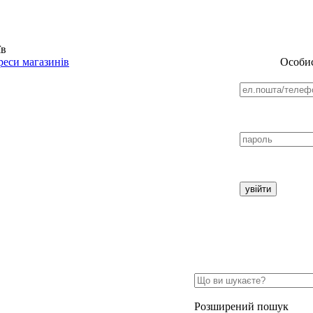
їв
еси магазинів
Особис
Розширений пошук