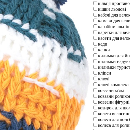
кільця проставо
кішки льодові
кабелі для вел
камери для вел
карабіни альпін
каретки для ве
касети для вело
кеди
кепки
килимки для йо
килимки надув
килимки турист
кліпси
ключі
ключі комплект
ковзани м'які
ковзани ролико
ковзани фігурні
козирок для шо
колеса велосипе
колеса для лон
колеса для роли