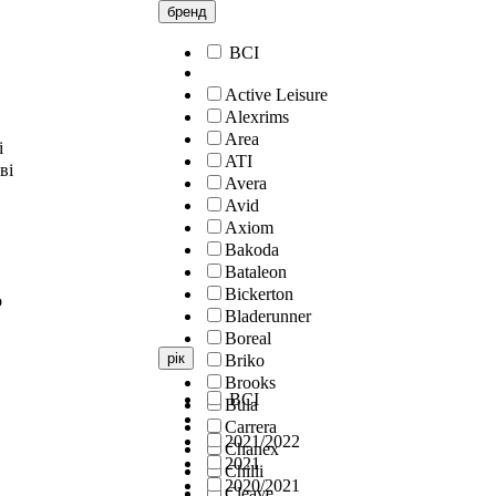
бренд
ВСІ
Active Leisure
Alexrims
Area
і
ATI
ві
Avera
Avid
Axiom
Bakoda
Bataleon
Bickerton
о
Bladerunner
Boreal
рік
Briko
Brooks
ВСІ
Bula
Carrera
2021/2022
Chanex
2021
Chilli
2020/2021
Cleave