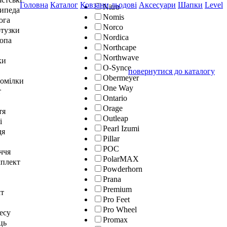
Головна
Каталог
Ковзани льодові
Аксесуари
Шапки
Level
Nitro
сипеда
Nomis
юга
Norco
отузки
Nordica
топа
Northcape
Northwave
ки
O-Synce
повернутися до каталогу
Obermeyer
гомілки
One Way
т
Ontario
Orage
тя
Outleap
і
Pearl Izumi
дя
Pillar
POC
ччя
PolarMAX
мплект
Powderhorn
Prana
Premium
кт
Pro Feet
Pro Wheel
тесу
Promax
ць