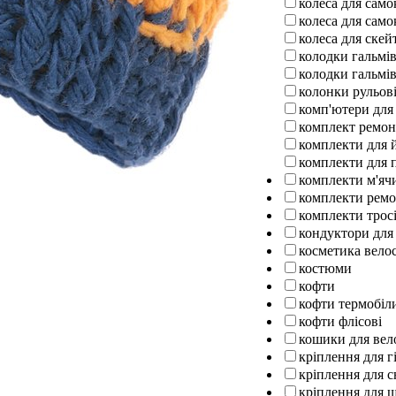
колеса для само
колеса для само
колеса для ске
колодки гальмів
колодки гальмів
колонки рульов
комп'ютери для
комплект ремо
комплекти для 
комплекти для п
комплекти м'ячи
комплекти ремо
комплекти тросі
кондуктори для
косметика вело
костюми
кофти
кофти термобіл
кофти флісові
кошики для вел
кріплення для г
кріплення для 
кріплення для 