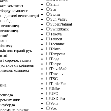
катів
Sram
ката комплект
Star
йтборду комплект
Storm
ні дискові велосипедні
Sun Valley
ні обідні
Super.Natural
і велосипеда
Switchback
 велосипеда
Takeya
нтний
Taubert
йоги
Technine
ілатесу
Tektro
ків для терапії рук
Tempesta
нтні
Tioga
в і сорочок гальма
Torspo
 установки кріплень
TravelSafe
сипедна комплект
Truvativ
TSG
Turtle Fur
изна
Ubike
UFO
осипеда
USD Pro
ірських лиж
Vetta
сноуборда
Vox
шолома на рюкзак