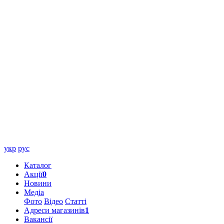
укр
рус
Каталог
Акції
0
Новини
Медіа
Фото
Відео
Статті
Адреси магазинів
1
Вакансії