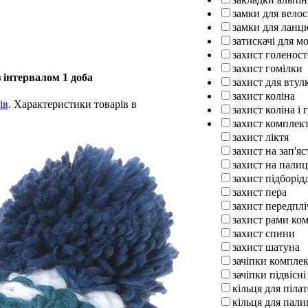
замки для вело
замки для ланц
затискачі для м
захист голенос
захист гомілки
 інтервалом 1 доба
захист для втул
захист коліна
ів
. Характеристики товарів в
захист коліна і 
захист комплек
захист ліктя
захист на зап'яс
захист на палиц
захист підборід
захист пера
захист передплі
захист рами ко
захист спини
захист шатуна
зачіпки компле
зачіпки підвісні
кільця для піла
кільця для пали