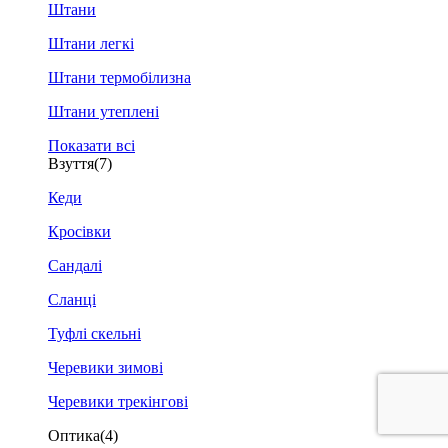
Штани
Штани легкі
Штани термобілизна
Штани утеплені
Показати всі
Взуття
(7)
Кеди
Кросівки
Сандалі
Сланці
Туфлі скельні
Черевики зимові
Черевики трекінгові
Оптика
(4)