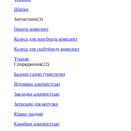
Шапки
Запчастини
(3)
Гвинти комплект
Колеса для лонгборда комплект
Колеса для скейтборду комплект
Туризм
Спорядження
(22)
Балони газові туристичні
Відтяжки альпіністські
Закладки альпіністські
Затискачі для мотузки
Кішки льодові
Карабіни альпіністські