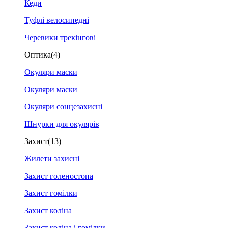
Кеди
Туфлі велосипедні
Черевики трекінгові
Оптика
(4)
Окуляри маски
Окуляри маски
Окуляри сонцезахисні
Шнурки для окулярів
Захист
(13)
Жилети захисні
Захист голеностопа
Захист гомілки
Захист коліна
Захист коліна і гомілки