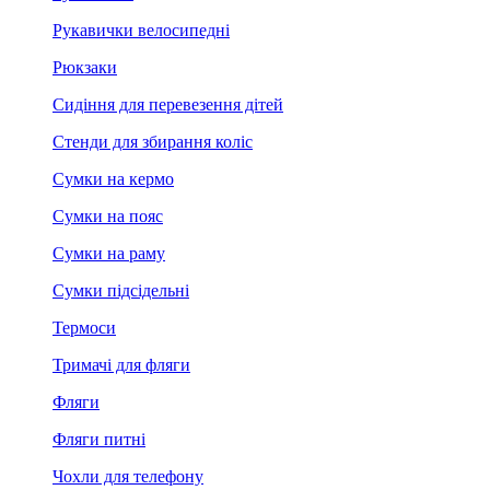
Рукавички велосипедні
Рюкзаки
Сидіння для перевезення дітей
Стенди для збирання коліс
Сумки на кермо
Сумки на пояс
Сумки на раму
Сумки підсідельні
Термоси
Тримачі для фляги
Фляги
Фляги питні
Чохли для телефону