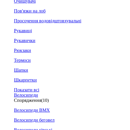
Очищувачі
Пов'язки на лоб
Просочення водовідштовхувальні
Рукавиці
Рукавички
Рюкзаки
Термоси
Шапки
Шкарпетки
Показати всі
Велосипеди
Спорядження
(10)
Велосипеди BMX
Велосипеди беговел
Велосипеди гірські