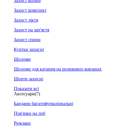
Захист коліна
Захист комплект
Захист ліктя
Захист на зап'ястя
Захист спини
Куртки захисні
Шоломи
Шоломи для катання на роликових ковзанах
Шорти захисні
Показати всі
Аксесуари
(7)
Бандани багатофункціональні
Пов'язки на лоб
Рюкзаки