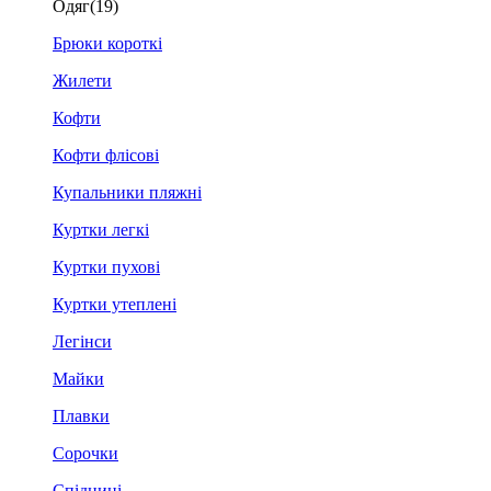
Одяг
(19)
Брюки короткі
Жилети
Кофти
Кофти флісові
Купальники пляжні
Куртки легкі
Куртки пухові
Куртки утеплені
Легінси
Майки
Плавки
Сорочки
Спідниці