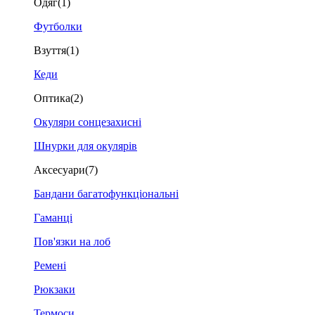
Одяг
(1)
Футболки
Взуття
(1)
Кеди
Оптика
(2)
Окуляри сонцезахисні
Шнурки для окулярів
Аксесуари
(7)
Бандани багатофункціональні
Гаманці
Пов'язки на лоб
Ремені
Рюкзаки
Термоси