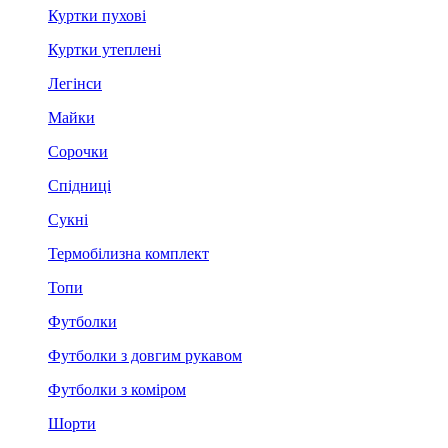
Куртки пухові
Куртки утеплені
Легінси
Майки
Сорочки
Спідниці
Сукні
Термобілизна комплект
Топи
Футболки
Футболки з довгим рукавом
Футболки з коміром
Шорти