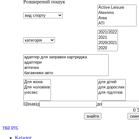
Розширений пошук
Ціна
від
до
0
укр
рус
Каталог