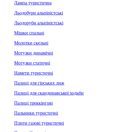
Лампа туристична
Льодобури альпіністські
Льодоруби альпіністські
Мішки спальні
Молотки скельні
Мотузки динамічні
Мотузки статичні
Намети туристичні
Палиці для гірських лиж
Палиці для скандинавської ходьби
Палиці треккінгові
Пальники туристичні
Плити газові туристичні