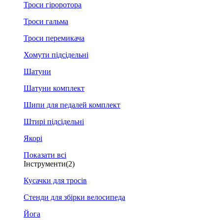
Троси гіроротора
Троси гальма
Троси перемикача
Хомути підсідельні
Шатуни
Шатуни комплект
Шипи для педалей комплект
Штирі підсідельні
Якорі
Показати всі
Інструменти
(2)
Кусачки для тросів
Стенди для збірки велосипеда
Йога