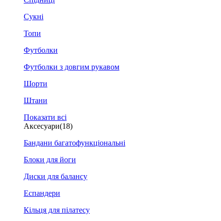
Сукні
Топи
Футболки
Футболки з довгим рукавом
Шорти
Штани
Показати всі
Аксесуари
(18)
Бандани багатофункціональні
Блоки для йоги
Диски для балансу
Еспандери
Кільця для пілатесу