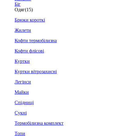
Біг
Одяг
(15)
Брюки короткі
Жилети
Кофти термобілизна
Кофти флісові
Куртки
Куртки вітрозахисні
Легінси
Майки
Спідниці
Сукні
Термобілизна комплект
Топи