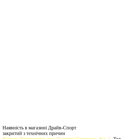
Наявність в магазині Драйв-Спорт
закритий з технічних причин
Київ м. Дорогожичi, вул. Парково-Сирецька, буд. 1
. Тел.