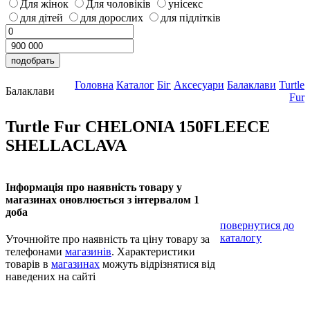
Для жінок
Для чоловіків
унісекс
для дітей
для дорослих
для підлітків
Головна
Каталог
Біг
Аксесуари
Балаклави
Turtle
Балаклави
Fur
Turtle Fur CHELONIA 150FLEECE
SHELLACLAVA
Інформація про наявність товару у
магазинах оновлюється з інтервалом 1
доба
повернутися до
каталогу
Уточнюйте про наявність та ціну товару за
телефонами
магазинів
. Характеристики
товарів в
магазинах
можуть відрізнятися від
наведених на сайті