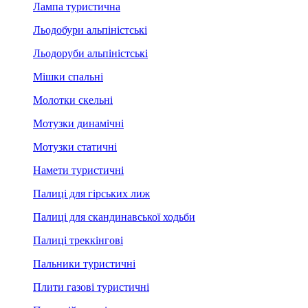
Лампа туристична
Льодобури альпіністські
Льодоруби альпіністські
Мішки спальні
Молотки скельні
Мотузки динамічні
Мотузки статичні
Намети туристичні
Палиці для гірських лиж
Палиці для скандинавської ходьби
Палиці треккінгові
Пальники туристичні
Плити газові туристичні