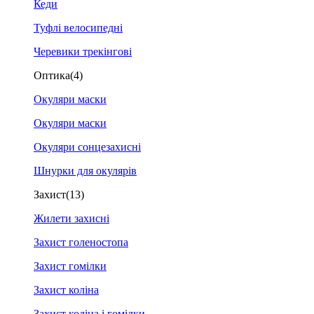
Кеди
Туфлі велосипедні
Черевики трекінгові
Оптика
(4)
Окуляри маски
Окуляри маски
Окуляри сонцезахисні
Шнурки для окулярів
Захист
(13)
Жилети захисні
Захист голеностопа
Захист гомілки
Захист коліна
Захист коліна і гомілки