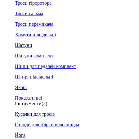
Троси гіроротора
Троси гальма
Троси перемикача
Хомути підсідельні
Шатуни
Шатуни комплект
Шипи для педалей комплект
Штирі підсідельні
Якорі
Показати всі
Інструменти
(2)
Кусачки для тросів
Стенди для збірки велосипеда
Йога