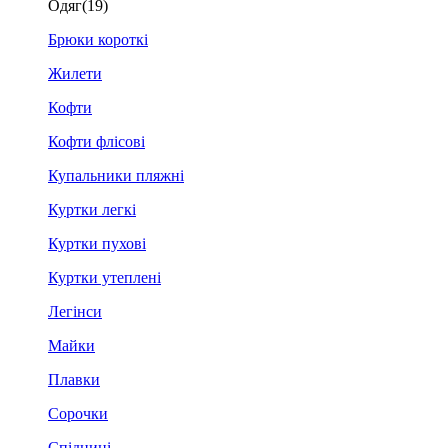
Одяг
(19)
Брюки короткі
Жилети
Кофти
Кофти флісові
Купальники пляжні
Куртки легкі
Куртки пухові
Куртки утеплені
Легінси
Майки
Плавки
Сорочки
Спідниці