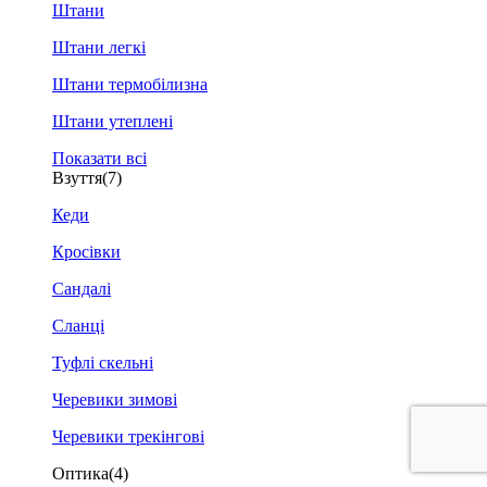
Штани
Штани легкі
Штани термобілизна
Штани утеплені
Показати всі
Взуття
(7)
Кеди
Кросівки
Сандалі
Сланці
Туфлі скельні
Черевики зимові
Черевики трекінгові
Оптика
(4)