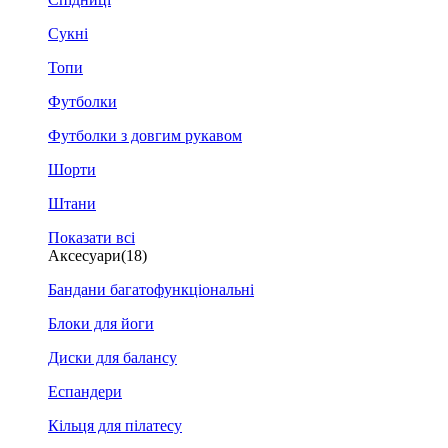
Сукні
Топи
Футболки
Футболки з довгим рукавом
Шорти
Штани
Показати всі
Аксесуари
(18)
Бандани багатофункціональні
Блоки для йоги
Диски для балансу
Еспандери
Кільця для пілатесу