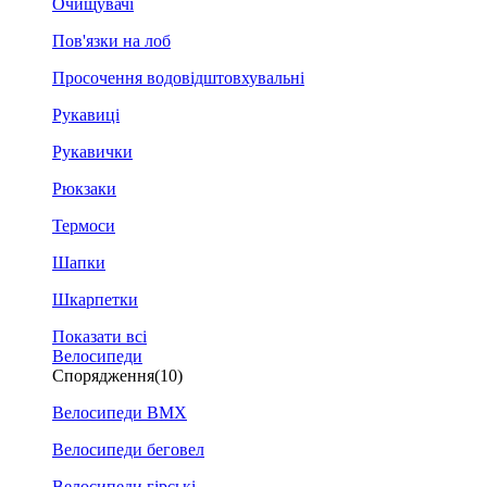
Очищувачі
Пов'язки на лоб
Просочення водовідштовхувальні
Рукавиці
Рукавички
Рюкзаки
Термоси
Шапки
Шкарпетки
Показати всі
Велосипеди
Спорядження
(10)
Велосипеди BMX
Велосипеди беговел
Велосипеди гірські