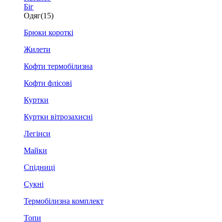
Біг
Одяг
(15)
Брюки короткі
Жилети
Кофти термобілизна
Кофти флісові
Куртки
Куртки вітрозахисні
Легінси
Майки
Спідниці
Сукні
Термобілизна комплект
Топи