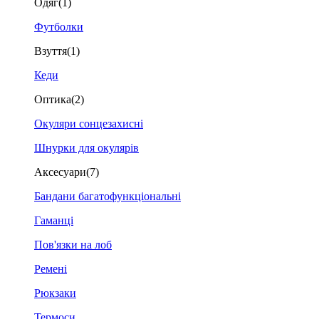
Одяг
(1)
Футболки
Взуття
(1)
Кеди
Оптика
(2)
Окуляри сонцезахисні
Шнурки для окулярів
Аксесуари
(7)
Бандани багатофункціональні
Гаманці
Пов'язки на лоб
Ремені
Рюкзаки
Термоси