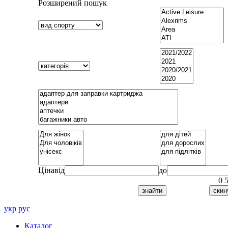
Розширений пошук
Ціна
від
до
0
укр
рус
Каталог