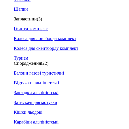
Шапки
Запчастини
(3)
Гвинти комплект
Колеса для лонгборда комплект
Колеса для скейтборду комплект
Туризм
Спорядження
(22)
Балони газові туристичні
Відтяжки альпіністські
Закладки альпіністські
Затискачі для мотузки
Кішки льодові
Карабіни альпіністські