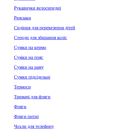
Рукавички велосипедні
Рюкзаки
Сидіння для перевезення дітей
Стенди для збирання коліс
Сумки на кермо
Сумки на пояс
Сумки на раму
Сумки підсідельні
Термоси
Тримачі для фляги
Фляги
Фляги питні
Чохли для телефону