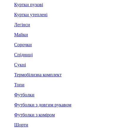
Куртки пухові
Куртки утеплені
Легінси
Майки
Сорочки
Спідниці
Сукні
Термобілизна комплект
Топи
Футболки
Футболки з довгим рукавом
Футболки з коміром
Шорти