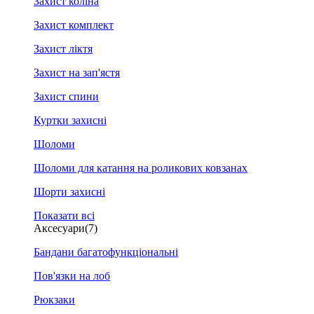
Захист коліна
Захист комплект
Захист ліктя
Захист на зап'ястя
Захист спини
Куртки захисні
Шоломи
Шоломи для катання на роликових ковзанах
Шорти захисні
Показати всі
Аксесуари
(7)
Бандани багатофункціональні
Пов'язки на лоб
Рюкзаки