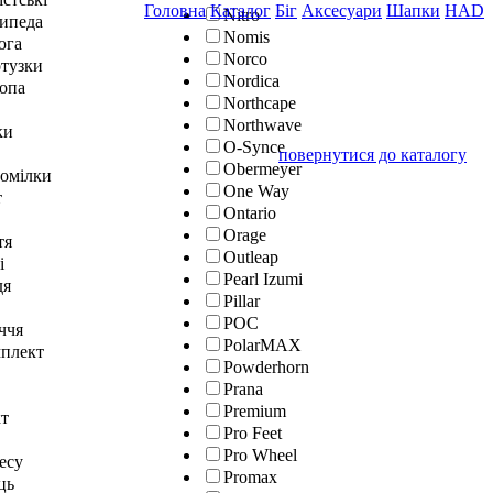
Головна
Каталог
Біг
Аксесуари
Шапки
HAD
Nitro
сипеда
Nomis
юга
Norco
отузки
Nordica
топа
Northcape
Northwave
ки
O-Synce
повернутися до каталогу
Obermeyer
гомілки
One Way
т
Ontario
Orage
тя
Outleap
і
Pearl Izumi
дя
Pillar
POC
ччя
PolarMAX
мплект
Powderhorn
Prana
Premium
кт
Pro Feet
Pro Wheel
тесу
Promax
ць