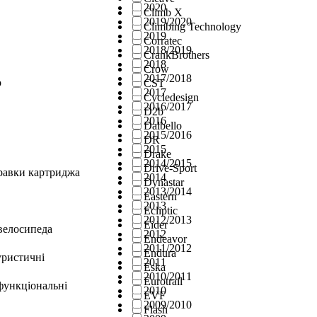
2020
Climb X
2019/2020
Climbing Technology
2019
Corratec
2018/2019
CrankBrothers
2018
Crow
2017/2018
о
CST
2017
Cycledesign
2016/2017
D2b
2016
Dalbello
2015/2016
DR
2015
Drake
2014/2015
Drive-Sport
правки картриджа
2014
Dynastar
2013/2014
Eastern
2013
Ecliptic
2012/2013
Eider
велосипеда
2012
Endeavor
2011/2012
Endura
уристичні
2011
Eska
2010/2011
Eurotrail
функціональні
2010
EVF
2009/2010
Flash