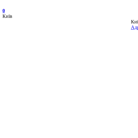
0
Київ
Ки
Адр