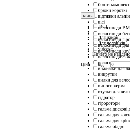
болти комплект
брюки короткі
стать
відтяжки альпін
вісі
ВСІ
велосипеди B
велосипеди бег
Для жінок
велосипеди гірс
Для чоловіків
велосипеди для
унісекс
велосипеди кру
Ничего не найден
велосипеди скл
велосипеди шос
Ціна
від
вижимки для л
викрутки
вилки для вело
виноси керма
втулки для вел
гідратор
гіроротори
гальма дискові 
гальма для ковз
гальма для кріп
гальма обідні