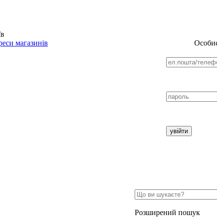
їв
еси магазинів
Особис
Розширений пошук