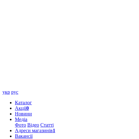
укр
рус
Каталог
Акції
0
Новини
Медіа
Фото
Відео
Статті
Адреси магазинів
1
Вакансії