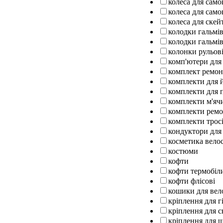
колеса для само
колеса для само
колеса для ске
колодки гальмів
колодки гальмів
колонки рульов
комп'ютери для
комплект ремо
комплекти для 
комплекти для п
комплекти м'ячи
комплекти ремо
комплекти тросі
кондуктори для
косметика вело
костюми
кофти
кофти термобіл
кофти флісові
кошики для вел
кріплення для г
кріплення для 
кріплення для 