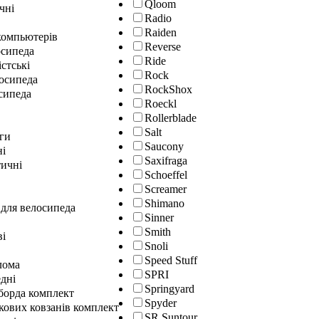
Qloom
чні
Radio
Raiden
окомпьютерів
Reverse
осипеда
Ride
істські
Rock
лосипеда
RockShox
сипеда
Roeckl
Rollerblade
Salt
ги
Saucony
ні
Saxifraga
ичні
Schoeffel
Screamer
Shimano
 для велосипеда
Sinner
Smith
ві
Snoli
Speed Stuff
лома
SPRI
дні
Springyard
гборда комплект
Spyder
кових ковзанів комплект
SR Suntour