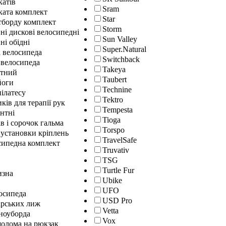
катів
Sram
ката комплект
Star
йтборду комплект
Storm
ні дискові велосипедні
Sun Valley
ні обідні
Super.Natural
і велосипеда
Switchback
 велосипеда
Takeya
нтний
Taubert
йоги
Technine
ілатесу
Tektro
ків для терапії рук
Tempesta
нтні
Tioga
в і сорочок гальма
Torspo
 установки кріплень
TravelSafe
сипедна комплект
Truvativ
TSG
Turtle Fur
изна
Ubike
UFO
осипеда
USD Pro
ірських лиж
Vetta
сноуборда
Vox
шолома на рюкзак