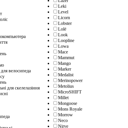
Lazer
Leki
Level
т
Licorn
оліс
Lobster
Lolё
Look
локомпьютера
Loopline
иття
Lowa
Mace
лень
Mammut
Mango
мо
Marker
 для велосипеда
Medalist
нсу
Merinopower
ень
Metolius
ні для скелелазіння
MicroSHIFT
исні
Millet
Mongoose
Mons Royale
Morrow
ипеда
Neco
Nirve
істські