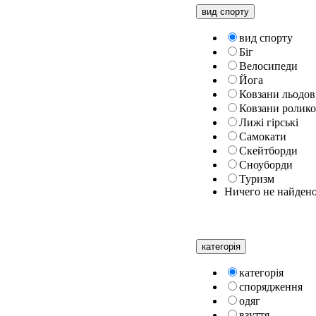
вид спорту
вид спорту
Біг
Велосипеди
Йога
Ковзани льодов
Ковзани ролико
Лижі гірські
Самокати
Скейтборди
Сноуборди
Туризм
Ничего не найден
категорiя
категорiя
спорядження
одяг
взуття