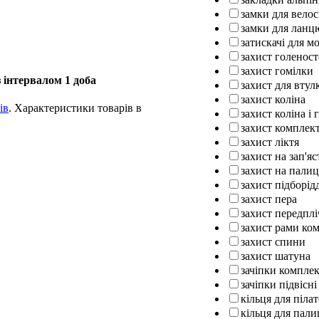
замки для вело
замки для ланц
затискачі для м
захист голенос
захист гомілки
 інтервалом 1 доба
захист для втул
захист коліна
ів
. Характеристики товарів в
захист коліна і 
захист комплек
захист ліктя
захист на зап'яс
захист на палиц
захист підборід
захист пера
захист передплі
захист рами ко
захист спини
захист шатуна
зачіпки компле
зачіпки підвісні
кільця для піла
кільця для пали