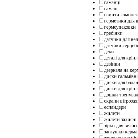
гаманці
гамаші
гвинти комплек
герметики для к
гермоупаковки
гребінки
датчики для ве
датчики серцеб
деки
деталі для кріп
дзвінки
дзеркала на кер
диски гальмівні
диски для бала
диски для кріпл
дошки тренуваль
екрани вітрозах
еспандери
жилети
жилети захисні
зірки для велос
заглушки керма
закладки альпін