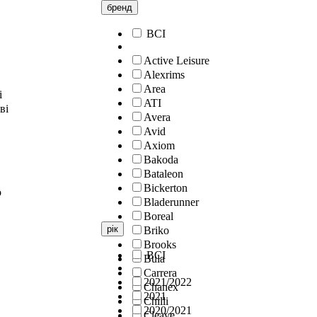
бренд
ВСІ
Active Leisure
Alexrims
Area
і
ATI
ві
Avera
Avid
Axiom
Bakoda
Bataleon
Bickerton
о
Bladerunner
Boreal
рік
Briko
Brooks
ВСІ
Bula
Carrera
2021/2022
Chanex
2021
Chilli
2020/2021
Cleave