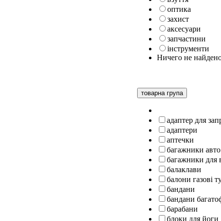
оптика
захист
аксесуари
запчастини
інструменти
Ничего не найден
товарна група
адаптер для за
адаптери
аптечки
багажники авто
багажники для 
балаклави
балони газові т
бандани
бандани багато
барабани
блоки для йоги