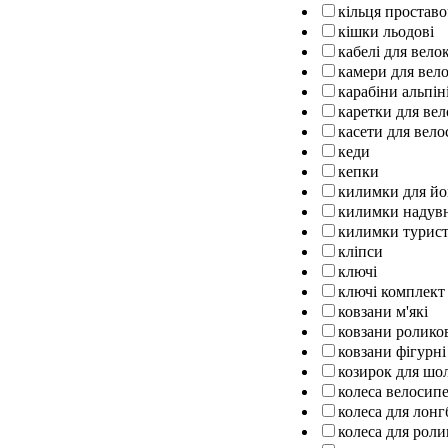
кільця проставо
кішки льодові
кабелі для вел
камери для вел
карабіни альпін
каретки для ве
касети для вело
кеди
кепки
килимки для йо
килимки надув
килимки турист
кліпси
ключі
ключі комплект
ковзани м'які
ковзани ролико
ковзани фігурні
козирок для шо
колеса велосипе
колеса для лон
колеса для роли