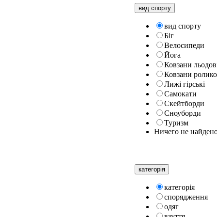
вид спорту
вид спорту
Біг
Велосипеди
Йога
Ковзани льодов
Ковзани ролико
Лижі гірські
Самокати
Скейтборди
Сноуборди
Туризм
Ничего не найден
категорiя
категорiя
спорядження
одяг
взуття