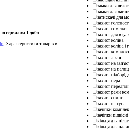
замки для вело
замки для ланц
затискачі для м
захист голенос
захист гомілки
 інтервалом 1 доба
захист для втул
захист коліна
ів
. Характеристики товарів в
захист коліна і 
захист комплек
захист ліктя
захист на зап'яс
захист на палиц
захист підборід
захист пера
захист передплі
захист рами ко
захист спини
захист шатуна
зачіпки компле
зачіпки підвісні
кільця для піла
кільця для пали