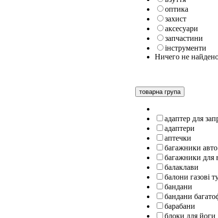
оптика
захист
аксесуари
запчастини
інструменти
Ничего не найден
товарна група
адаптер для за
адаптери
аптечки
багажники авто
багажники для 
балаклави
балони газові т
бандани
бандани багато
барабани
блоки для йоги