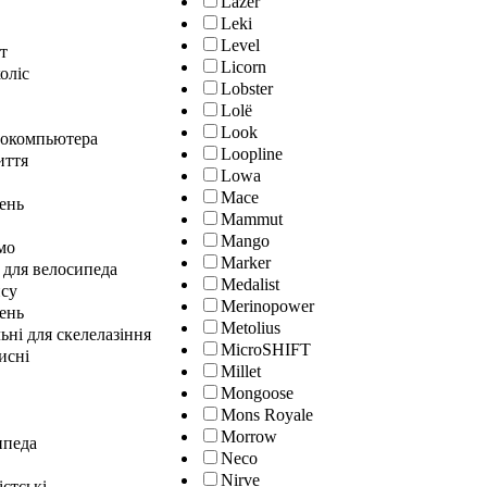
Lazer
Leki
Level
т
Licorn
оліс
Lobster
Lolё
Look
локомпьютера
Loopline
иття
Lowa
Mace
лень
Mammut
Mango
мо
Marker
 для велосипеда
Medalist
нсу
Merinopower
ень
Metolius
ні для скелелазіння
MicroSHIFT
исні
Millet
Mongoose
Mons Royale
Morrow
ипеда
Neco
Nirve
істські