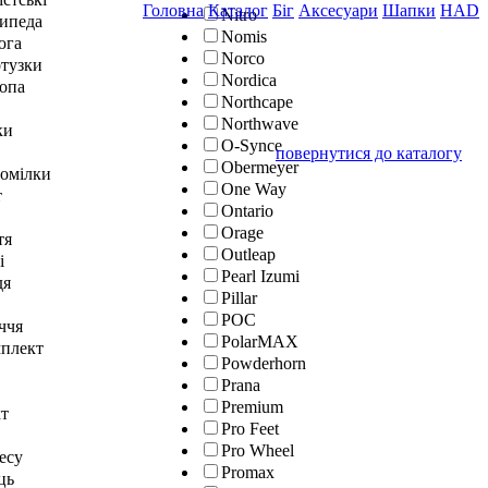
Головна
Каталог
Біг
Аксесуари
Шапки
HAD
Nitro
сипеда
Nomis
юга
Norco
отузки
Nordica
топа
Northcape
Northwave
ки
O-Synce
повернутися до каталогу
Obermeyer
гомілки
One Way
т
Ontario
Orage
тя
Outleap
і
Pearl Izumi
дя
Pillar
POC
ччя
PolarMAX
мплект
Powderhorn
Prana
Premium
кт
Pro Feet
Pro Wheel
тесу
Promax
ць