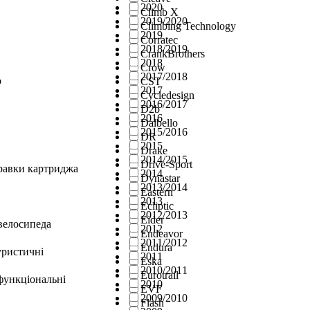
2020
Climb X
2019/2020
Climbing Technology
2019
Corratec
2018/2019
CrankBrothers
2018
Crow
2017/2018
о
CST
2017
Cycledesign
2016/2017
D2b
2016
Dalbello
2015/2016
DR
2015
Drake
2014/2015
Drive-Sport
правки картриджа
2014
Dynastar
2013/2014
Eastern
2013
Ecliptic
2012/2013
Eider
велосипеда
2012
Endeavor
2011/2012
Endura
уристичні
2011
Eska
2010/2011
Eurotrail
функціональні
2010
EVF
2009/2010
Flash