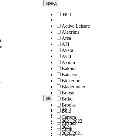
бренд
ВСІ
Active Leisure
Alexrims
Area
і
ATI
ві
Avera
Avid
Axiom
Bakoda
Bataleon
Bickerton
о
Bladerunner
Boreal
рік
Briko
Brooks
ВСІ
Bula
Carrera
2021/2022
Chanex
2021
Chilli
2020/2021
Cleave