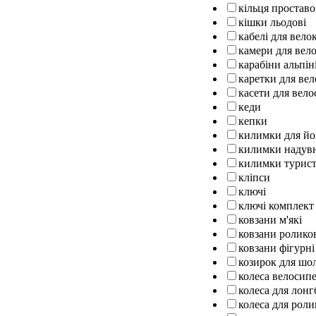
кільця проставо
кішки льодові
кабелі для вел
камери для вел
карабіни альпін
каретки для ве
касети для вело
кеди
кепки
килимки для йо
килимки надув
килимки турист
кліпси
ключі
ключі комплект
ковзани м'які
ковзани ролико
ковзани фігурні
козирок для шо
колеса велосипе
колеса для лон
колеса для роли