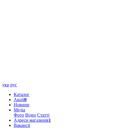
укр
рус
Каталог
Акції
0
Новини
Медіа
Фото
Відео
Статті
Адреси магазинів
1
Вакансії