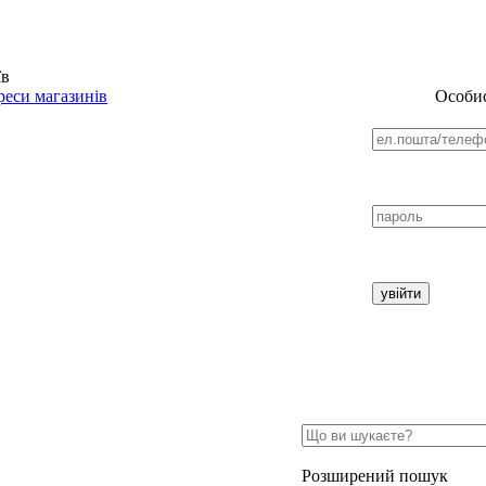
їв
еси магазинів
Особис
Розширений пошук