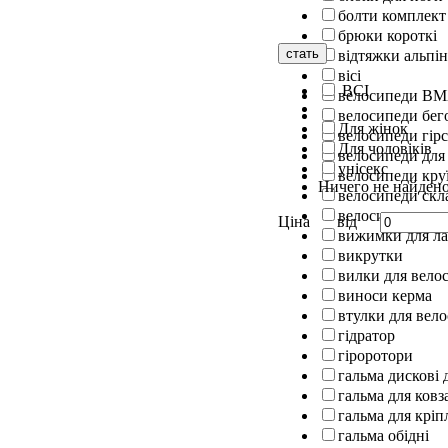
болти комплект
брюки короткі
стать
відтяжки альпін
вісі
ВСІ
велосипеди B
велосипеди бег
Для жінок
велосипеди гірс
Для чоловіків
велосипеди для
унісекс
велосипеди кру
Ничего не найден
велосипеди скл
велосипеди шос
Ціна
від
вижимки для л
викрутки
вилки для вело
виноси керма
втулки для вел
гідратор
гіроротори
гальма дискові 
гальма для ковз
гальма для кріп
гальма обідні