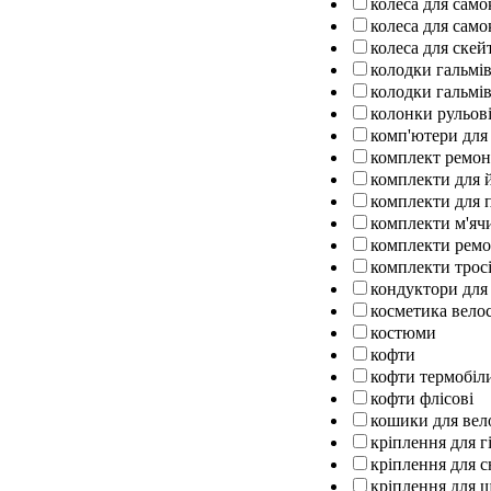
колеса для само
колеса для само
колеса для ске
колодки гальмів
колодки гальмів
колонки рульов
комп'ютери для
комплект ремо
комплекти для 
комплекти для п
комплекти м'ячи
комплекти ремо
комплекти тросі
кондуктори для
косметика вело
костюми
кофти
кофти термобіл
кофти флісові
кошики для вел
кріплення для г
кріплення для 
кріплення для 