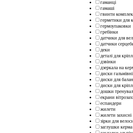
гаманці
гамаші
гвинти комплек
герметики для к
гермоупаковки
гребінки
датчики для ве
датчики серцеб
деки
деталі для кріп
дзвінки
дзеркала на кер
диски гальмівні
диски для бала
диски для кріпл
дошки тренуваль
екрани вітрозах
еспандери
жилети
жилети захисні
зірки для велос
заглушки керма
закладки альпін