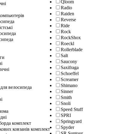
Qloom
чні
Radio
Raiden
окомпьютерів
Reverse
осипеда
Ride
істські
Rock
лосипеда
RockShox
сипеда
Roeckl
Rollerblade
Salt
ги
Saucony
ні
Saxifraga
ичні
Schoeffel
Screamer
Shimano
 для велосипеда
Sinner
Smith
ві
Snoli
Speed Stuff
лома
SPRI
дні
Springyard
гборда комплект
Spyder
кових ковзанів комплект
SR Suntour