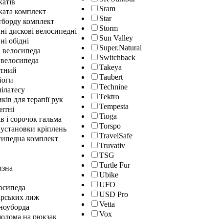
катів
Sram
ката комплект
Star
йтборду комплект
Storm
ні дискові велосипедні
Sun Valley
ні обідні
Super.Natural
і велосипеда
Switchback
 велосипеда
Takeya
нтний
Taubert
йоги
Technine
ілатесу
Tektro
ків для терапії рук
Tempesta
нтні
Tioga
в і сорочок гальма
Torspo
 установки кріплень
TravelSafe
сипедна комплект
Truvativ
TSG
Turtle Fur
изна
Ubike
UFO
осипеда
USD Pro
ірських лиж
Vetta
сноуборда
Vox
шолома на рюкзак