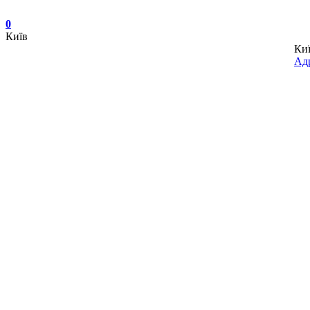
0
Київ
Ки
Адр