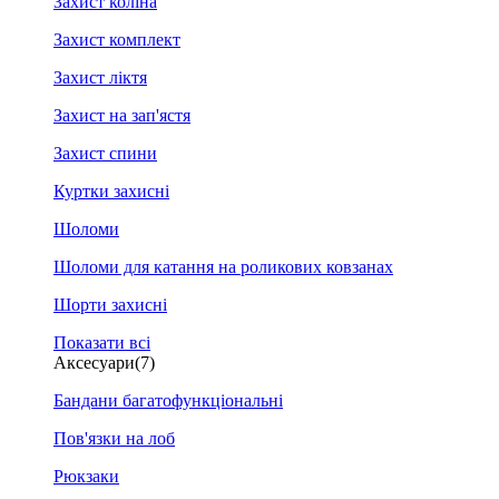
Захист коліна
Захист комплект
Захист ліктя
Захист на зап'ястя
Захист спини
Куртки захисні
Шоломи
Шоломи для катання на роликових ковзанах
Шорти захисні
Показати всі
Аксесуари
(7)
Бандани багатофункціональні
Пов'язки на лоб
Рюкзаки