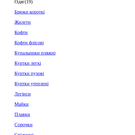
Одяг
(19)
Брюки короткі
Жилети
Кофти
Кофти флісові
Купальники пляжні
Куртки легкі
Куртки пухові
Куртки утеплені
Легінси
Майки
Плавки
Сорочки
Спідниці