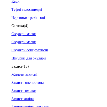
Кеди
Туфлі велосипедні
Черевики трекінгові
Оптика
(4)
Окуляри маски
Окуляри маски
Окуляри сонцезахисні
Шнурки для окулярів
Захист
(13)
Жилети захисні
Захист голеностопа
Захист гомілки
Захист коліна
Захист коліна і гомілки