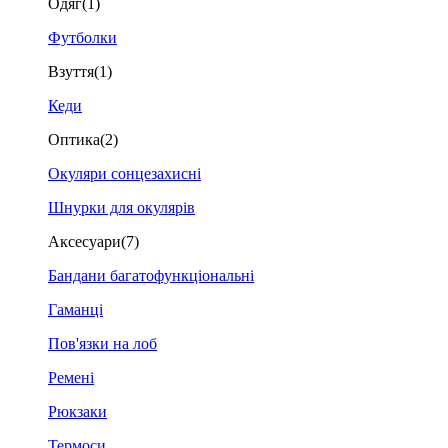
Одяг
(1)
Футболки
Взуття
(1)
Кеди
Оптика
(2)
Окуляри сонцезахисні
Шнурки для окулярів
Аксесуари
(7)
Бандани багатофункціональні
Гаманці
Пов'язки на лоб
Ремені
Рюкзаки
Термоси