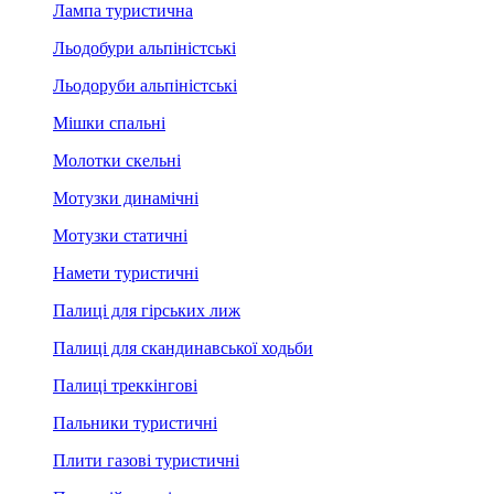
Лампа туристична
Льодобури альпіністські
Льодоруби альпіністські
Мішки спальні
Молотки скельні
Мотузки динамічні
Мотузки статичні
Намети туристичні
Палиці для гірських лиж
Палиці для скандинавської ходьби
Палиці треккінгові
Пальники туристичні
Плити газові туристичні