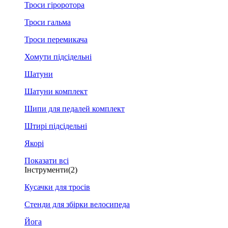
Троси гіроротора
Троси гальма
Троси перемикача
Хомути підсідельні
Шатуни
Шатуни комплект
Шипи для педалей комплект
Штирі підсідельні
Якорі
Показати всі
Інструменти
(2)
Кусачки для тросів
Стенди для збірки велосипеда
Йога