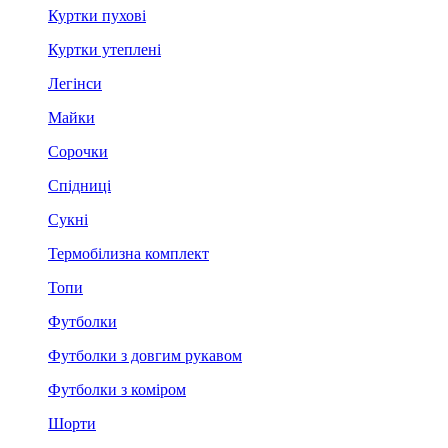
Куртки пухові
Куртки утеплені
Легінси
Майки
Сорочки
Спідниці
Сукні
Термобілизна комплект
Топи
Футболки
Футболки з довгим рукавом
Футболки з коміром
Шорти