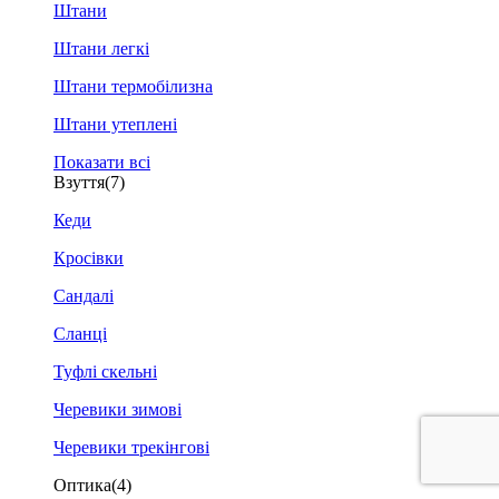
Штани
Штани легкі
Штани термобілизна
Штани утеплені
Показати всі
Взуття
(7)
Кеди
Кросівки
Сандалі
Сланці
Туфлі скельні
Черевики зимові
Черевики трекінгові
Оптика
(4)