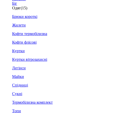
Біг
Одяг
(15)
Брюки короткі
Жилети
Кофти термобілизна
Кофти флісові
Куртки
Куртки вітрозахисні
Легінси
Майки
Спідниці
Сукні
Термобілизна комплект
Топи