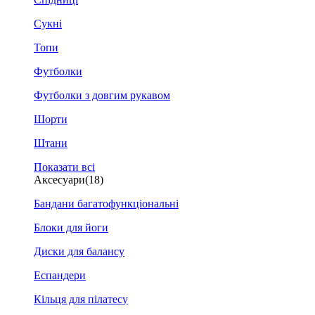
Сукні
Топи
Футболки
Футболки з довгим рукавом
Шорти
Штани
Показати всі
Аксесуари
(18)
Бандани багатофункціональні
Блоки для йоги
Диски для балансу
Еспандери
Кільця для пілатесу