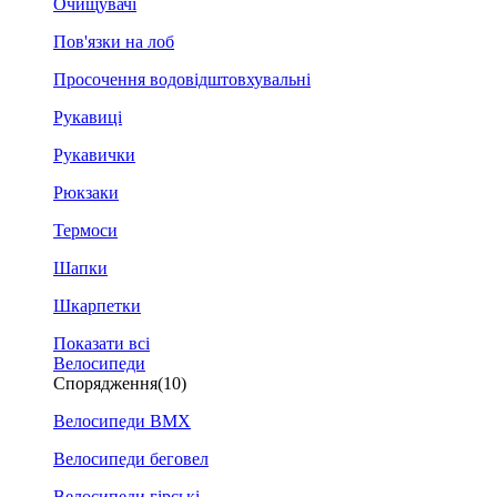
Очищувачі
Пов'язки на лоб
Просочення водовідштовхувальні
Рукавиці
Рукавички
Рюкзаки
Термоси
Шапки
Шкарпетки
Показати всі
Велосипеди
Спорядження
(10)
Велосипеди BMX
Велосипеди беговел
Велосипеди гірські