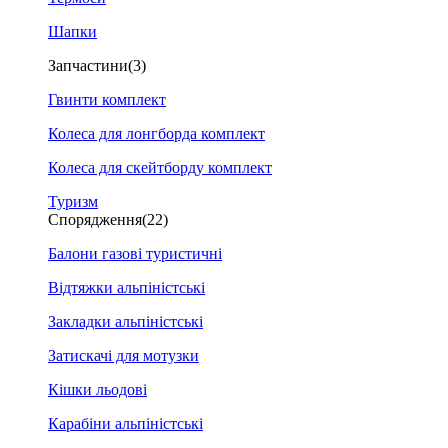
Шапки
Запчастини
(3)
Гвинти комплект
Колеса для лонгборда комплект
Колеса для скейтборду комплект
Туризм
Спорядження
(22)
Балони газові туристичні
Відтяжки альпіністські
Закладки альпіністські
Затискачі для мотузки
Кішки льодові
Карабіни альпіністські