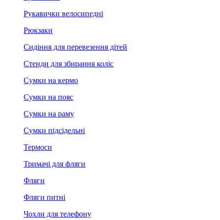
Рукавички велосипедні
Рюкзаки
Сидіння для перевезення дітей
Стенди для збирання коліс
Сумки на кермо
Сумки на пояс
Сумки на раму
Сумки підсідельні
Термоси
Тримачі для фляги
Фляги
Фляги питні
Чохли для телефону