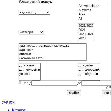
Розширений пошук
Ціна
від
до
0
укр
рус
Каталог