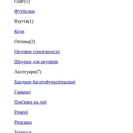
Одяг
(1)
Футболки
Взуття
(1)
Кеди
Оптика
(2)
Окуляри сонцезахисні
Шнурки для окулярів
Аксесуари
(7)
Бандани багатофункціональні
Гаманці
Пов'язки на лоб
Ремені
Рюкзаки
Термоси