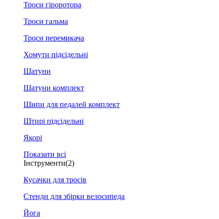
Троси гіроротора
Троси гальма
Троси перемикача
Хомути підсідельні
Шатуни
Шатуни комплект
Шипи для педалей комплект
Штирі підсідельні
Якорі
Показати всі
Інструменти
(2)
Кусачки для тросів
Стенди для збірки велосипеда
Йога