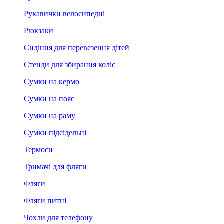
Рукавички велосипедні
Рюкзаки
Сидіння для перевезення дітей
Стенди для збирання коліс
Сумки на кермо
Сумки на пояс
Сумки на раму
Сумки підсідельні
Термоси
Тримачі для фляги
Фляги
Фляги питні
Чохли для телефону