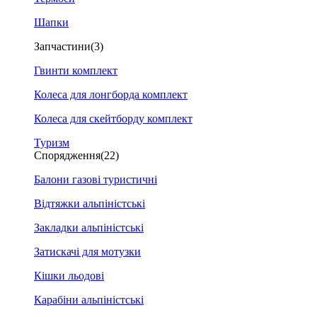
Шапки
Запчастини
(3)
Гвинти комплект
Колеса для лонгборда комплект
Колеса для скейтборду комплект
Туризм
Спорядження
(22)
Балони газові туристичні
Відтяжки альпіністські
Закладки альпіністські
Затискачі для мотузки
Кішки льодові
Карабіни альпіністські