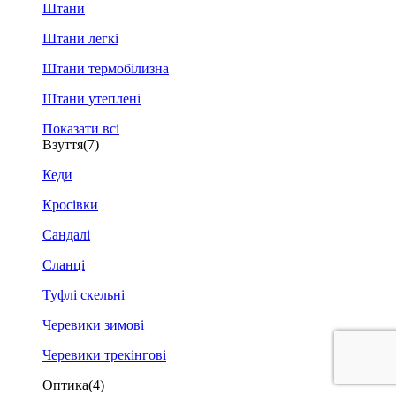
Штани
Штани легкі
Штани термобілизна
Штани утеплені
Показати всі
Взуття
(7)
Кеди
Кросівки
Сандалі
Сланці
Туфлі скельні
Черевики зимові
Черевики трекінгові
Оптика
(4)