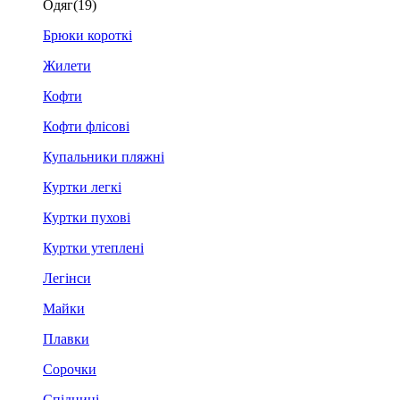
Одяг
(19)
Брюки короткі
Жилети
Кофти
Кофти флісові
Купальники пляжні
Куртки легкі
Куртки пухові
Куртки утеплені
Легінси
Майки
Плавки
Сорочки
Спідниці