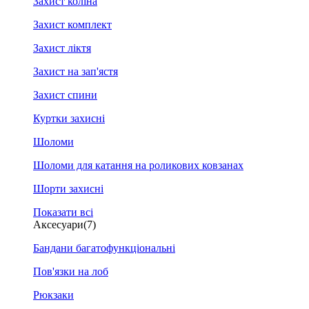
Захист коліна
Захист комплект
Захист ліктя
Захист на зап'ястя
Захист спини
Куртки захисні
Шоломи
Шоломи для катання на роликових ковзанах
Шорти захисні
Показати всі
Аксесуари
(7)
Бандани багатофункціональні
Пов'язки на лоб
Рюкзаки