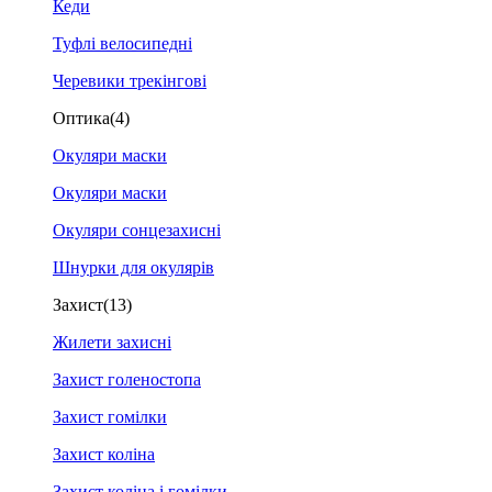
Кеди
Туфлі велосипедні
Черевики трекінгові
Оптика
(4)
Окуляри маски
Окуляри маски
Окуляри сонцезахисні
Шнурки для окулярів
Захист
(13)
Жилети захисні
Захист голеностопа
Захист гомілки
Захист коліна
Захист коліна і гомілки