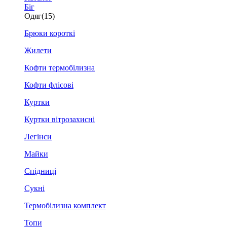
Біг
Одяг
(15)
Брюки короткі
Жилети
Кофти термобілизна
Кофти флісові
Куртки
Куртки вітрозахисні
Легінси
Майки
Спідниці
Сукні
Термобілизна комплект
Топи