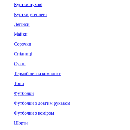
Куртки пухові
Куртки утеплені
Легінси
Майки
Сорочки
Спідниці
Сукні
Термобілизна комплект
Топи
Футболки
Футболки з довгим рукавом
Футболки з коміром
Шорти