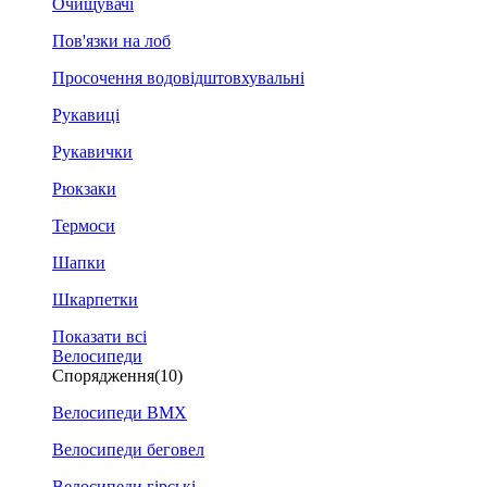
Очищувачі
Пов'язки на лоб
Просочення водовідштовхувальні
Рукавиці
Рукавички
Рюкзаки
Термоси
Шапки
Шкарпетки
Показати всі
Велосипеди
Спорядження
(10)
Велосипеди BMX
Велосипеди беговел
Велосипеди гірські