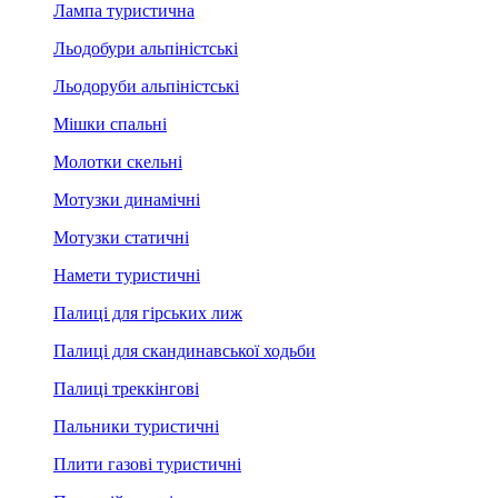
Лампа туристична
Льодобури альпіністські
Льодоруби альпіністські
Мішки спальні
Молотки скельні
Мотузки динамічні
Мотузки статичні
Намети туристичні
Палиці для гірських лиж
Палиці для скандинавської ходьби
Палиці треккінгові
Пальники туристичні
Плити газові туристичні