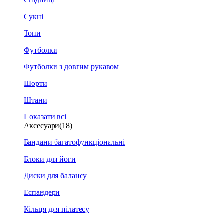
Сукні
Топи
Футболки
Футболки з довгим рукавом
Шорти
Штани
Показати всі
Аксесуари
(18)
Бандани багатофункціональні
Блоки для йоги
Диски для балансу
Еспандери
Кільця для пілатесу