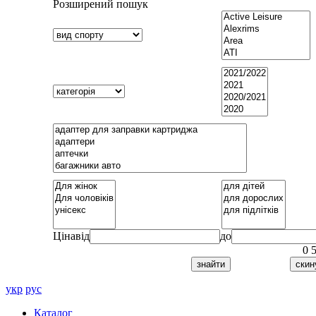
Розширений пошук
Ціна
від
до
0
укр
рус
Каталог