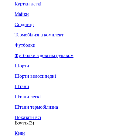
Куртки легкі
Майки
Спідниці
Термобілизна комплект
Футболки
Футболки з довгим рукавом
Шорти
Шорти велосипедні
Штани
Штани легкі
Штани термобілизна
Показати всі
Взуття
(3)
Кеди