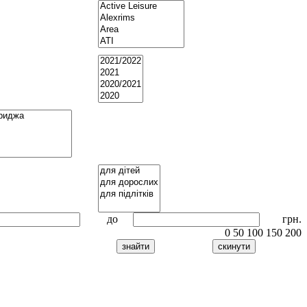
до
грн.
0
50
100
150
200