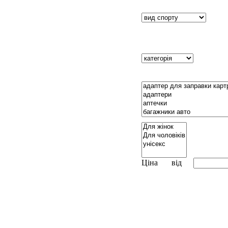
Ціна
від