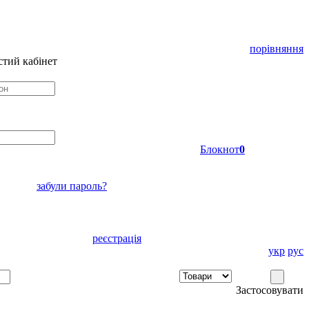
порівняння
тий кабінет
Блокнот
0
забули пароль?
реєстрація
укр
рус
Застосовувати