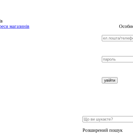
їв
еси магазинів
Особис
Розширений пошук