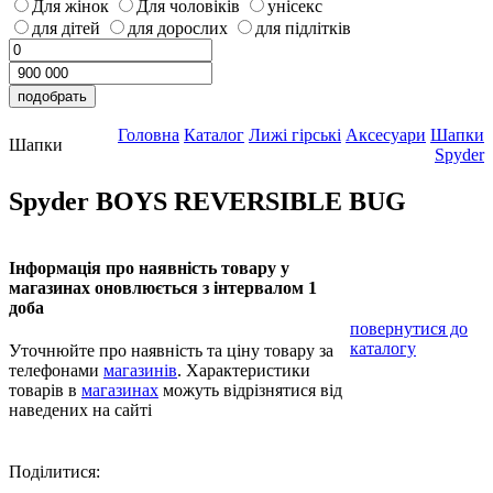
Для жінок
Для чоловіків
унісекс
для дітей
для дорослих
для підлітків
Головна
Каталог
Лижі гірські
Аксесуари
Шапки
Шапки
Spyder
Spyder BOYS REVERSIBLE BUG
Інформація про наявність товару у
магазинах оновлюється з інтервалом 1
доба
повернутися до
каталогу
Уточнюйте про наявність та ціну товару за
телефонами
магазинів
. Характеристики
товарів в
магазинах
можуть відрізнятися від
наведених на сайті
Поділитися: