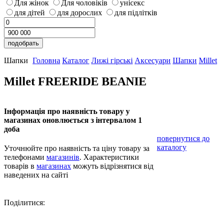
Для жінок
Для чоловіків
унісекс
для дітей
для дорослих
для підлітків
Шапки
Головна
Каталог
Лижі гірські
Аксесуари
Шапки
Millet
Millet FREERIDE BEANIE
Інформація про наявність товару у
магазинах оновлюється з інтервалом 1
доба
повернутися до
каталогу
Уточнюйте про наявність та ціну товару за
телефонами
магазинів
. Характеристики
товарів в
магазинах
можуть відрізнятися від
наведених на сайті
Поділитися: